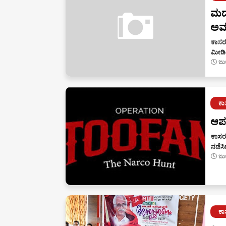
ಮದ್
ಅಮಾ
ಕಾಸರ
ಮೀಡಿಯ
ಜು
ಕ
ಆಪ
ಕಾಸರ
ನಡೆಸಿ
ಜು
ಕ