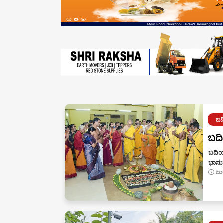
ಬದ
ಬದಿ
ಬದಿಯಡ
ಭಾನುವ
ಜು