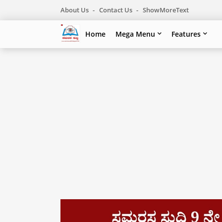
About Us
Contact Us
ShowMoreText
Home
Mega Menu
Features