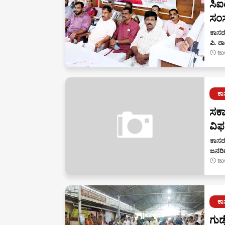
ಸಿಐ
ಸಂಸ
ಕಾಸರಗ
ಪಿ. 
ಜು
ಕ
ಸರ್
ವಿಫ
ಕಾಸರ
ಜನರಿ
ಜು
ಕ
ಗುಡ