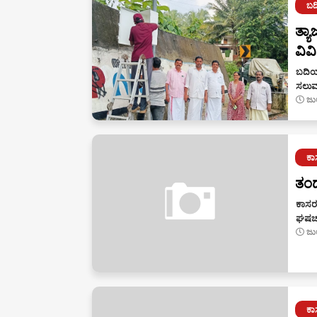
ಬದ
ತ್ಯ
ವಿವ
ಬದಿಯಡ
ಸಲುವ
ಜು
ಕ
ತಂ
ಕಾಸರ
ಘಷರ್
ಜು
ಕ