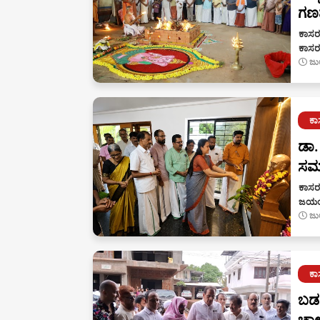
ಗಣ
ಕಾಸರಗ
ಕಾಸರ
ಜು
ಕ
ಡಾ.
ಸಮ
ಕಾಸರಗ
ಜಯಂತ್
ಜು
ಕ
ಬಡರ
ಚಾ