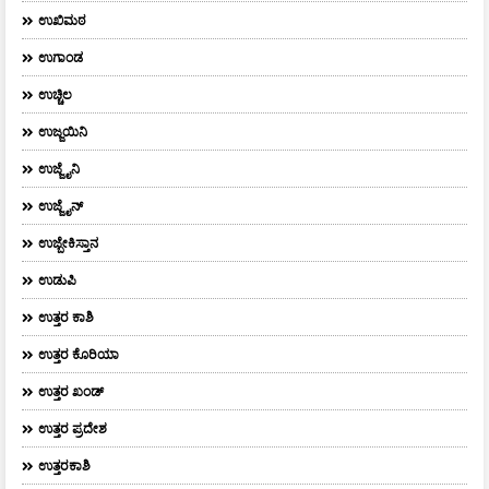
ಉಖಿಮಠ
ಉಗಾಂಡ
ಉಚ್ಚಿಲ
ಉಜ್ಜಯಿನಿ
ಉಜ್ಜೈನಿ
ಉಜ್ಜೈನ್
ಉಜ್ಬೇಕಿಸ್ತಾನ
ಉಡುಪಿ
ಉತ್ತರ ಕಾಶಿ
ಉತ್ತರ ಕೊರಿಯಾ
ಉತ್ತರ ಖಂಡ್
ಉತ್ತರ ಪ್ರದೇಶ
ಉತ್ತರಕಾಶಿ