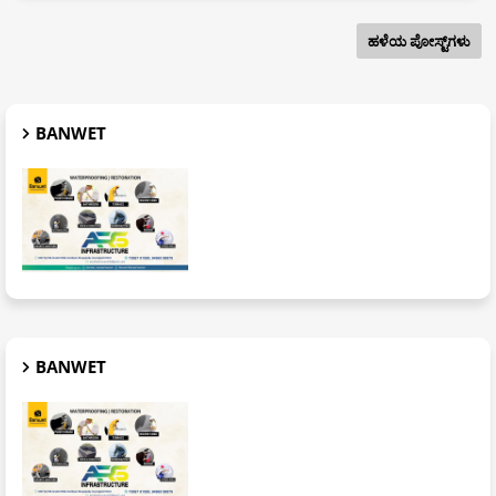
ಹಳೆಯ ಪೋಸ್ಟ್‌ಗಳು
BANWET
BANWET