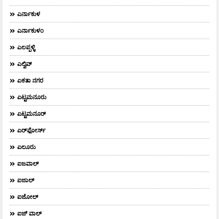
ಎರ್ನಾಕುಳ
ಎರ್ನಾಕುಳಂ
ಎಲಪ್ಪಳ್ಳಿ
ಎಲ್ವಿವ್
ಏಕತಾ ನಗರ
ಏಟ್ಟಮನೂರು
ಏಟ್ಟಮನೂರ್
ಏರ್‌ಫೋರ್ಸ್‌
ಏಲೂರು
ಐಜವಾಲ್
ಐಜಾಲ್
ಐಜೋಲ್
ಐಜ್ ವಾಲ್