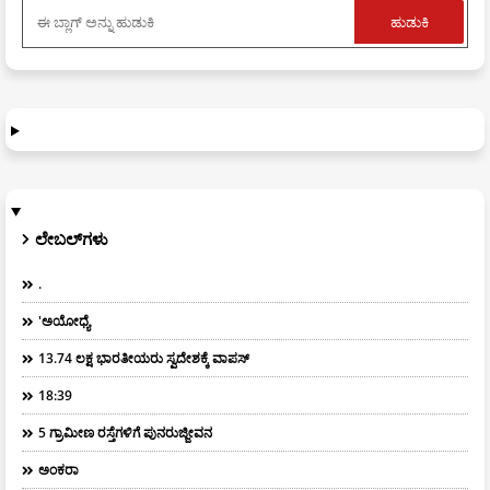
ಲೇಬಲ್‌ಗಳು
.
'ಅಯೋಧ್ಯೆ
13.74 ಲಕ್ಷ ಭಾರತೀಯರು ಸ್ವದೇಶಕ್ಕೆ ವಾಪಸ್
18:39
5 ಗ್ರಾಮೀಣ ರಸ್ತೆಗಳಿಗೆ ಪುನರುಜ್ಜೀವನ
ಅಂಕರಾ