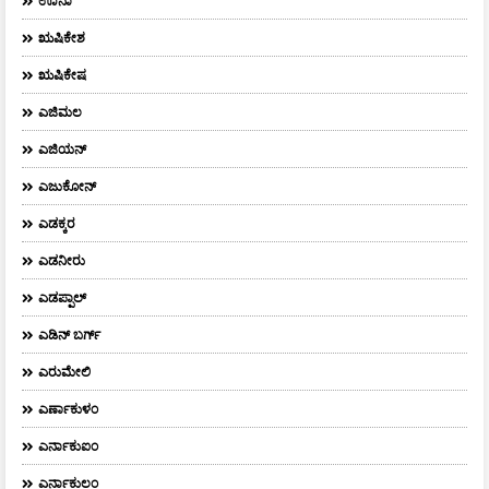
ಊನಾ
ಋಷಿಕೇಶ
ಋಷಿಕೇಷ
ಎಜಿಮಲ
ಎಜಿಯನ್
ಎಜುಕೋನ್
ಎಡಕ್ಕರ
ಎಡನೀರು
ಎಡಪ್ಪಾಲ್
ಎಡಿನ್ ಬರ್ಗ್
ಎರುಮೇಲಿ
ಎರ್ಣಾಕುಳಂ
ಎರ್ನಾಕುಐಂ
ಎರ್ನಾಕುಲಂ