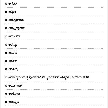
ಆನಂದ್‌
ಆಫ್ರಿಕಾ
ಆಮಸ್ಟರ್‌ಡಾಂ
ಆಮ್ಸ್ಟರ್ಡ್ಯಾಮ್
ಆಯಂಕರ್
ಆರನ್ಮುಳ
ಆರೂರು
ಆರೂರ್
ಆರೋಗ್ಯ
ಆರೋಗ್ಯ ವಲಯಕ್ಕೆ ಪೂರಕವಾಗಿ ರಾಜ್ಯ ಸರಕಾರದ ಯತ್ನಗಳು: ಕಂದಾಯ ಸಚಿವ
ಆರ್ಯನಾಡ್
ಆಲಕೋಡ್
ಆಲತ್ತೂರು