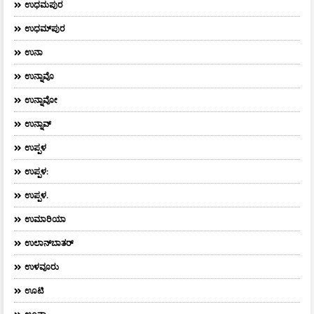
ಉಧಮಪುರ
ಉಧಮ್‌ಪುರ
ಉನಾ
ಉನ್ನಾವೊ
ಉನ್ನಾವೋ
ಉನ್ನಾವ್
ಉಪ್ಪಳ
ಉಪ್ಪಳ:
ಉಪ್ಪಳ.
ಉಮಾರಿಯಾ
ಉಲಾನ್‌ಬಾತರ್
ಉಳವೂರು
ಊಟಿ