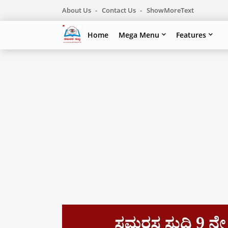
About Us
Contact Us
ShowMoreText
Home
Mega Menu
Features