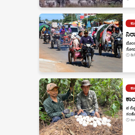
ಕ
ನಿರ
ಮೊಂನ
ಸೋಮವ
ಡಿ
ಕ
ಕಾಂ
ಪ ನ್ನ
ಸಂಶ
ಜು