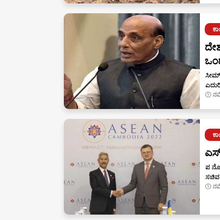
ಕ
ದೇಶ
ಒಂದ
ಸೀಮ್
ಎದುರಿ
ನವ
ಕ
ಎಸ್
ಪ ನೋಮ
ಸಚಿವ
ನವ