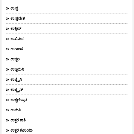
ಉ.ಪ್ರ
ಉ.ಪ್ರದೇಶ
ಉಕ್ರೇನ್
ಉಖಿಮಠ
ಉಗಾಂಡ
ಉಚ್ಚಿಲ
ಉಜ್ಜಯಿನಿ
ಉಜ್ಜೈನಿ
ಉಜ್ಜೈನ್
ಉಜ್ಬೇಕಿಸ್ತಾನ
ಉಡುಪಿ
ಉತ್ತರ ಕಾಶಿ
ಉತ್ತರ ಕೊರಿಯಾ