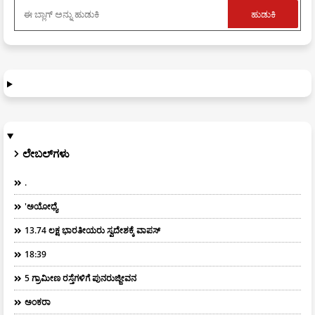
ಲೇಬಲ್‌ಗಳು
.
'ಅಯೋಧ್ಯೆ
13.74 ಲಕ್ಷ ಭಾರತೀಯರು ಸ್ವದೇಶಕ್ಕೆ ವಾಪಸ್
18:39
5 ಗ್ರಾಮೀಣ ರಸ್ತೆಗಳಿಗೆ ಪುನರುಜ್ಜೀವನ
ಅಂಕರಾ