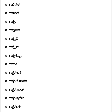
ಉಖಿಮಠ
ಉಗಾಂಡ
ಉಚ್ಚಿಲ
ಉಜ್ಜಯಿನಿ
ಉಜ್ಜೈನಿ
ಉಜ್ಜೈನ್
ಉಜ್ಬೇಕಿಸ್ತಾನ
ಉಡುಪಿ
ಉತ್ತರ ಕಾಶಿ
ಉತ್ತರ ಕೊರಿಯಾ
ಉತ್ತರ ಖಂಡ್
ಉತ್ತರ ಪ್ರದೇಶ
ಉತ್ತರಕಾಶಿ