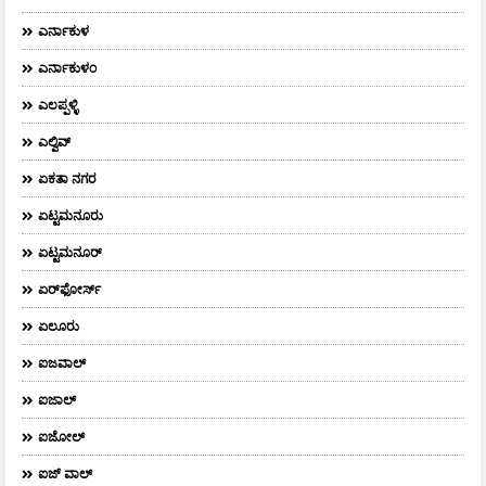
ಎರ್ನಾಕುಳ
ಎರ್ನಾಕುಳಂ
ಎಲಪ್ಪಳ್ಳಿ
ಎಲ್ವಿವ್
ಏಕತಾ ನಗರ
ಏಟ್ಟಮನೂರು
ಏಟ್ಟಮನೂರ್
ಏರ್‌ಫೋರ್ಸ್‌
ಏಲೂರು
ಐಜವಾಲ್
ಐಜಾಲ್
ಐಜೋಲ್
ಐಜ್ ವಾಲ್