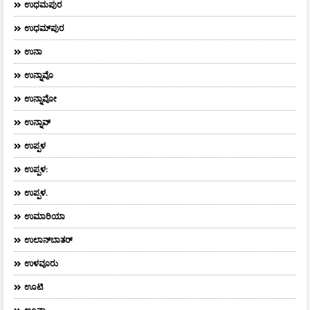
ಉಧಮಪುರ
ಉಧಮ್‌ಪುರ
ಉನಾ
ಉನ್ನಾವೊ
ಉನ್ನಾವೋ
ಉನ್ನಾವ್
ಉಪ್ಪಳ
ಉಪ್ಪಳ:
ಉಪ್ಪಳ.
ಉಮಾರಿಯಾ
ಉಲಾನ್‌ಬಾತರ್
ಉಳವೂರು
ಊಟಿ