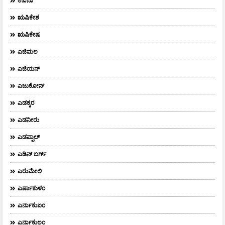
ಊನಾ
ಋಷಿಕೇಶ
ಋಷಿಕೇಷ
ಎಜಿಮಲ
ಎಜಿಯನ್
ಎಜುಕೋನ್
ಎಡಕ್ಕರ
ಎಡನೀರು
ಎಡಪ್ಪಾಲ್
ಎಡಿನ್ ಬರ್ಗ್
ಎರುಮೇಲಿ
ಎರ್ಣಾಕುಳಂ
ಎರ್ನಾಕುಐಂ
ಎರ್ನಾಕುಲಂ