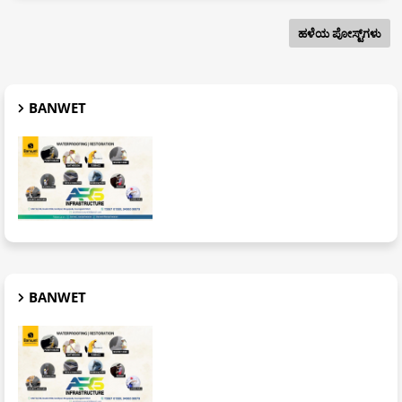
ಹಳೆಯ ಪೋಸ್ಟ್‌ಗಳು
BANWET
BANWET