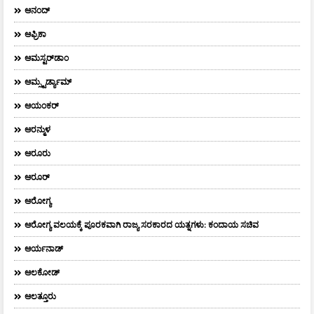
ಆನಂದ್‌
ಆಫ್ರಿಕಾ
ಆಮಸ್ಟರ್‌ಡಾಂ
ಆಮ್ಸ್ಟರ್ಡ್ಯಾಮ್
ಆಯಂಕರ್
ಆರನ್ಮುಳ
ಆರೂರು
ಆರೂರ್
ಆರೋಗ್ಯ
ಆರೋಗ್ಯ ವಲಯಕ್ಕೆ ಪೂರಕವಾಗಿ ರಾಜ್ಯ ಸರಕಾರದ ಯತ್ನಗಳು: ಕಂದಾಯ ಸಚಿವ
ಆರ್ಯನಾಡ್
ಆಲಕೋಡ್
ಆಲತ್ತೂರು