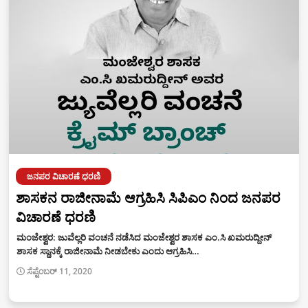
ಜನಪರ ವಿಚಾರಣೆ ಧರಣಿ
ಶಾಸಕನ ರಾಜೀನಾಮೆ ಆಗ್ರಹಿಸಿ ಸಿಪಿಎಂ ನಿಂದ ಜನಪರ
ವಿಚಾರಣೆ ಧರಣಿ
ಮಂಜೇಶ್ವರ: ಜುವೆಲ್ಲರಿ ವಂಚನೆ ನಡೆಸಿದ ಮಂಜೇಶ್ವರ ಶಾಸಕ ಎಂ.ಸಿ ಖಮರುದ್ದೀನ್
ಶಾಸಕ ಸ್ಥಾನಕ್ಕೆ ರಾಜೀನಾಮೆ ನೀಡಬೇಕು ಎಂದು ಆಗ್ರಹಿಸಿ…
ಸೆಪ್ಟೆಂಬರ್ 11, 2020