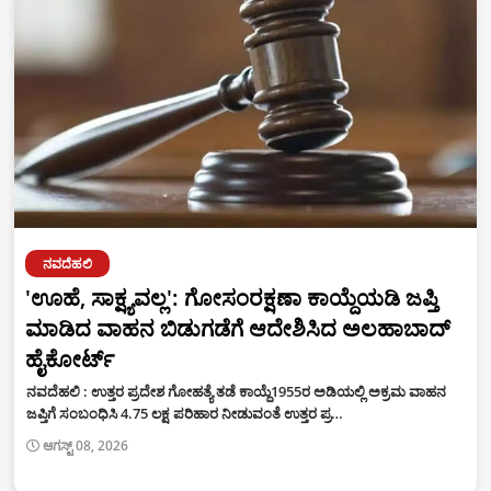
ನವದೆಹಲಿ
'ಊಹೆ, ಸಾಕ್ಷ್ಯವಲ್ಲ': ಗೋಸಂರಕ್ಷಣಾ ಕಾಯ್ದೆಯಡಿ ಜಪ್ತಿ
ಮಾಡಿದ ವಾಹನ ಬಿಡುಗಡೆಗೆ ಆದೇಶಿಸಿದ ಅಲಹಾಬಾದ್
ಹೈಕೋರ್ಟ್
ನವದೆಹಲಿ : ಉತ್ತರ ಪ್ರದೇಶ ಗೋಹತ್ಯೆ ತಡೆ ಕಾಯ್ದೆ1955ರ ಅಡಿಯಲ್ಲಿ ಅಕ್ರಮ ವಾಹನ
ಜಪ್ತಿಗೆ ಸಂಬಂಧಿಸಿ 4.75 ಲಕ್ಷ ಪರಿಹಾರ ನೀಡುವಂತೆ ಉತ್ತರ ಪ್ರ…
ಆಗಸ್ಟ್ 08, 2026