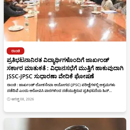
ರಾಂಚಿ
ಪ್ರತಿಭಟನಾನಿರತ ವಿದ್ಯಾರ್ಥಿಗಳೊಂದಿಗೆ ಜಾರ್ಖಂಡ್
ಸರ್ಕಾರ ಮಾತುಕತೆ : ವಿಧಾನಸಭೆಗೆ ಮುತ್ತಿಗೆ ಹಾಕುವುದಾಗಿ
JSSC-JPSC ಸುಧಾರಣಾ ವೇದಿಕೆ ಘೋಷಣೆ
ರಾಂಚಿ : ಜಾರ್ಖಂಡ್ ಲೋಕಸೇವಾ ಆಯೋಗದ (JPSC) ಪರೀಕ್ಷೆಗಳಲ್ಲಿ ಅಕ್ರಮಗಳು
ನಡೆದಿವೆ ಎಂದು ಆರೋಪಿಸಿ ವಾರಗಳಿಂದ ನಡೆಯುತ್ತಿರುವ ಪ್ರತಿಭಟನೆಯ ಹಿನ್…
ಆಗಸ್ಟ್ 08, 2026