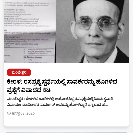
ಮಂಜೇಶ್ವರ
ಕೇರಳ: ರಸಪ್ರಶ್ನೆ ಸ್ಪರ್ಧೆಯಲ್ಲಿ ಸಾವರ್ಕರನ್ನು ಹೊಗಳಿದ
ಪ್ರಶ್ನೆಗೆ ವಿವಾದದ ಕಿಡಿ
ಮಂಜೇಶ್ವರ : ಕೇರಳದ ಶಾಲೆಗಳಲ್ಲಿ ಆಯೋಜಿಸಿದ್ದ ರಸಪ್ರಶ್ನೆಯಲ್ಲಿ ಹಿಂದುತ್ವವಾದಿ
ವಿನಾಯಕ ದಾಮೋದರ ಸಾವರ್ಕರ್ ಅವರನ್ನು ಹೊಗಳಿದ್ದಾರೆ ಎನ್ನಲಾದ ಪ…
ಆಗಸ್ಟ್ 08, 2026