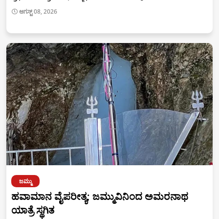
ಆಗಸ್ಟ್ 08, 2026
ಜಮ್ಮು
ಹವಾಮಾನ ವೈಪರೀತ್ಯ; ಜಮ್ಮುವಿನಿಂದ ಅಮರನಾಥ
ಯಾತ್ರೆ ಸ್ಥಗಿತ