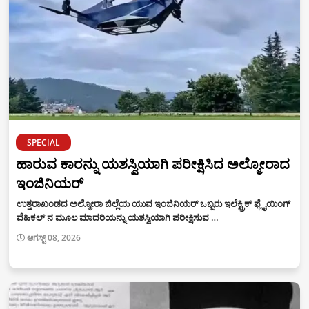
SPECIAL
ಹಾರುವ ಕಾರನ್ನು ಯಶಸ್ವಿಯಾಗಿ ಪರೀಕ್ಷಿಸಿದ ಅಲ್ಮೋರಾದ
ಇಂಜಿನಿಯರ್
ಉತ್ತರಾಖಂಡದ ಅಲ್ಮೋರಾ ಜಿಲ್ಲೆಯ ಯುವ ಇಂಜಿನಿಯರ್ ಒಬ್ಬರು ಇಲೆಕ್ಟ್ರಿಕ್ ಫ್ಲೈಯಿಂಗ್
ವೆಹಿಕಲ್ ನ ಮೂಲ ಮಾದರಿಯನ್ನು ಯಶಸ್ವಿಯಾಗಿ ಪರೀಕ್ಷಿಸುವ …
ಆಗಸ್ಟ್ 08, 2026