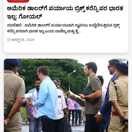
ಅಮೆರಿಕ ಡಾಲರ್‌ಗೆ ಪರ್ಯಾಯ ಬ್ರಿಕ್ಸ್ ಕರೆನ್ಸಿ ಪರ ಭಾರತ
ಇಲ್ಲ: ಗೋಯಲ್
ನವದೆಹಲಿ : ಅಮೆರಿಕ ಡಾಲರ್‌ಗೆ ಪರ್ಯಾಯವಾಗಿ ಸ್ಥಾಪಿಸಲು ಉದ್ದೇಶಿಸುತ್ತಿರುವ ಬ್ರಿಕ್ಸ್
ಕರೆನ್ಸಿ ಪರವಾಗಿ ಭಾರತ ಇಲ್ಲ ಎಂದು ವಾಣಿಜ್ಯ ಮತ್ತು ಕೈ…
ಆಗಸ್ಟ್ 08, 2026