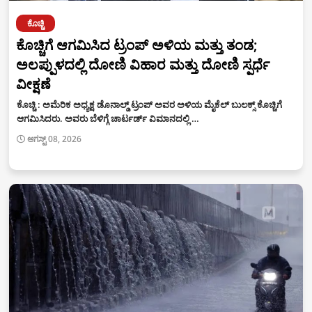
ಕೊಚ್ಚಿ
ಕೊಚ್ಚಿಗೆ ಆಗಮಿಸಿದ ಟ್ರಂಪ್ ಅಳಿಯ ಮತ್ತು ತಂಡ;
ಅಲಪ್ಪುಳದಲ್ಲಿ ದೋಣಿ ವಿಹಾರ ಮತ್ತು ದೋಣಿ ಸ್ಪರ್ಧೆ
ವೀಕ್ಷಣೆ
ಕೊಚ್ಚಿ : ಅಮೆರಿಕ ಅಧ್ಯಕ್ಷ ಡೊನಾಲ್ಡ್ ಟ್ರಂಪ್ ಅವರ ಅಳಿಯ ಮೈಕೆಲ್ ಬುಲಕ್ಸ್ ಕೊಚ್ಚಿಗೆ
ಆಗಮಿಸಿದರು. ಅವರು ಬೆಳಿಗ್ಗೆ ಚಾರ್ಟರ್ಡ್ ವಿಮಾನದಲ್ಲಿ …
ಆಗಸ್ಟ್ 08, 2026