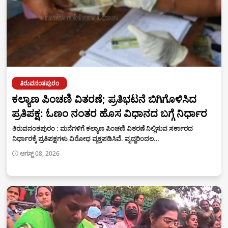
ತಿರುವನಂತಪುರಂ
ಕಲ್ಯಾಣ ಪಿಂಚಣಿ ವಿತರಣೆ; ಪ್ರತಿಭಟನೆ ಬಿಗಿಗೊಳಿಸಿದ
ಪ್ರತಿಪಕ್ಷ: ಓಣಂ ನಂತರ ಹೊಸ ವಿಧಾನದ ಬಗ್ಗೆ ನಿರ್ಧಾರ
ತಿರುವನಂತಪುರಂ : ಮನೆಗಳಿಗೆ ಕಲ್ಯಾಣ ಪಿಂಚಣಿ ವಿತರಣೆ ನಿಲ್ಲಿಸುವ ಸರ್ಕಾರದ
ನಿರ್ಧಾರಕ್ಕೆ ಪ್ರತಿಪಕ್ಷಗಳು ವಿರೋಧ ವ್ಯಕ್ತಪಡಿಸಿವೆ. ವೃದ್ಧರಿಂದಲ…
ಆಗಸ್ಟ್ 08, 2026