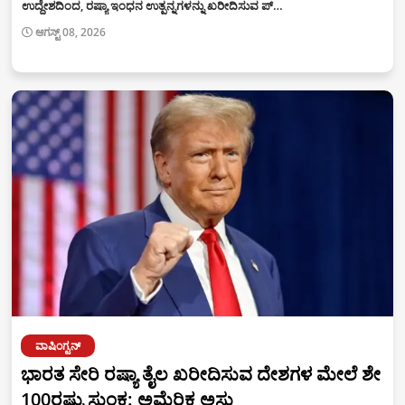
ಉದ್ದೇಶದಿಂದ, ರಷ್ಯಾ ಇಂಧನ ಉತ್ಪನ್ನಗಳನ್ನು ಖರೀದಿಸುವ ಪ್…
ಆಗಸ್ಟ್ 08, 2026
ವಾಷಿಂಗ್ಟನ್
ಭಾರತ ಸೇರಿ ರಷ್ಯಾ ತೈಲ ಖರೀದಿಸುವ ದೇಶಗಳ ಮೇಲೆ ಶೇ
100ರಷ್ಟು ಸುಂಕ: ಅಮೆರಿಕ ಅಸ್ತು