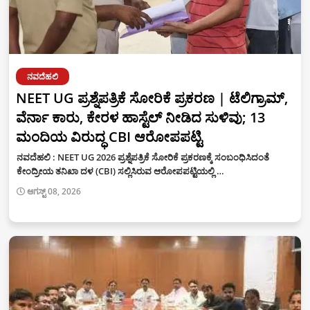
ನವದೆಹಲಿ
NEET UG ಪ್ರಶ್ನೆಪತ್ರಿಕೆ ಸೋರಿಕೆ ಪ್ರಕರಣ | ಟೆಲಿಗ್ರಾಮ್,
ವೆರ್ನಾ ಕಾರು, ಕೇರಳ ಹಾಸ್ಟೆಲ್ ನೀಡಿದ ಸುಳಿವು; 13
ಮಂದಿಯ ವಿರುದ್ಧ CBI ಆರೋಪಪಟ್ಟಿ
ನವದೆಹಲಿ : NEET UG 2026 ಪ್ರಶ್ನೆಪತ್ರಿಕೆ ಸೋರಿಕೆ ಪ್ರಕರಣಕ್ಕೆ ಸಂಬಂಧಿಸಿದಂತೆ
ಕೇಂದ್ರೀಯ ತನಿಖಾ ದಳ (CBI) ಸಲ್ಲಿಸಿರುವ ಆರೋಪಪಟ್ಟಿಯಲ್ಲಿ …
ಆಗಸ್ಟ್ 08, 2026