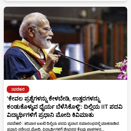
ನವದೆಹಲಿ
'ಕೇವಲ ಪ್ರಶ್ನೆಗಳನ್ನು ಕೇಳಬೇಡಿ, ಉತ್ತರಗಳನ್ನು
ಕಂಡುಕೊಳ್ಳುವ ಧೈರ್ಯ ಬೆಳೆಸಿಕೊಳ್ಳಿʼ: ದಿಲ್ಲಿಯ IIT ಪದವಿ
ವಿದ್ಯಾರ್ಥಿಗಳಿಗೆ ಪ್ರಧಾನಿ ಮೋದಿ ಕಿವಿಮಾತು
ನವದೆಹಲಿ : ಶನಿವಾರ ಐಐಟಿ ದಿಲ್ಲಿಯ ಪದವಿ ಪ್ರದಾನ ಸಮಾರಂಭದಲ್ಲಿ ಮಾತನಾಡಿದ
ಪ್ರಧಾನಿ ನರೇಂದ್ರ ಮೋದಿ, ವಿದ್ಯಾರ್ಥಿಗಳಿಗೆ ಜೀವನದ ಕೆಲವು ಪಾಠಗಳನ…