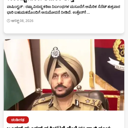
ವಾಷಿಂಗ್ಟನ್ : ರಷ್ಯಾ ವಿರುದ್ಧ ಕಠಿಣ ನಿರ್ಬಂಧಗಳ ಮಸೂದೆಗೆ ಅಮೆರಿಕ ಸೆನೆಟ್ ಶುಕ್ರವಾರ
ಭಾರಿ ಬಹುಮತದೊಂದಿಗೆ ಅನುಮೋದನೆ ನೀಡಿದೆ. ಉಕ್ರೇನ್‌ಗೆ …
ಆಗಸ್ಟ್ 08, 2026
ಚಂಡೀಗಢ