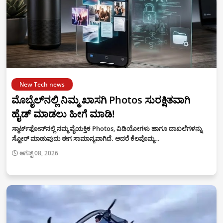
New Tech news
ಮೊಬೈಲ್‌ನಲ್ಲಿ ನಿಮ್ಮ ಖಾಸಗಿ Photos ಸುರಕ್ಷಿತವಾಗಿ
ಹೈಡ್‌ ಮಾಡಲು ಹೀಗೆ ಮಾಡಿ!
ಸ್ಮಾರ್ಟ್‌ಫೋನ್‌ನಲ್ಲಿ ನಮ್ಮ ವೈಯಕ್ತಿಕ Photos, ವಿಡಿಯೋಗಳು ಹಾಗೂ ದಾಖಲೆಗಳನ್ನು
ಸ್ಟೋರ್‌ ಮಾಡುವುದು ಈಗ ಸಾಮಾನ್ಯವಾಗಿದೆ. ಆದರೆ ಕೆಲವೊಮ್ಮ…
ಆಗಸ್ಟ್ 08, 2026