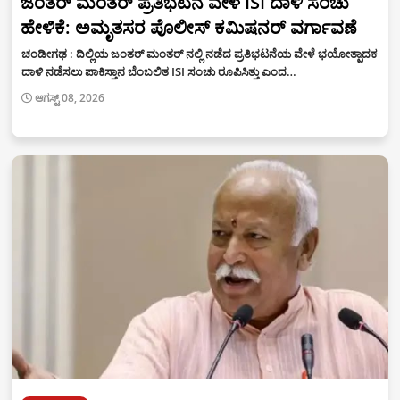
ಜಂತರ್ ಮಂತರ್ ಪ್ರತಿಭಟನೆ ವೇಳೆ ISI ದಾಳಿ ಸಂಚು
ಹೇಳಿಕೆ: ಅಮೃತಸರ ಪೊಲೀಸ್ ಕಮಿಷನರ್ ವರ್ಗಾವಣೆ
ಚಂಡೀಗಢ : ದಿಲ್ಲಿಯ ಜಂತರ್ ಮಂತರ್ ನಲ್ಲಿ ನಡೆದ ಪ್ರತಿಭಟನೆಯ ವೇಳೆ ಭಯೋತ್ಪಾದಕ
ದಾಳಿ ನಡೆಸಲು ಪಾಕಿಸ್ತಾನ ಬೆಂಬಲಿತ ISI ಸಂಚು ರೂಪಿಸಿತ್ತು ಎಂದ…
ಆಗಸ್ಟ್ 08, 2026