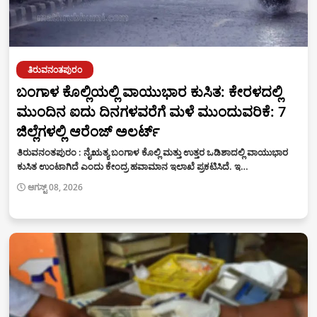
ತಿರುವನಂತಪುರಂ
ಬಂಗಾಳ ಕೊಲ್ಲಿಯಲ್ಲಿ ವಾಯುಭಾರ ಕುಸಿತ: ಕೇರಳದಲ್ಲಿ
ಮುಂದಿನ ಐದು ದಿನಗಳವರೆಗೆ ಮಳೆ ಮುಂದುವರಿಕೆ: 7
ಜಿಲ್ಲೆಗಳಲ್ಲಿ ಆರೆಂಜ್ ಅಲರ್ಟ್
ತಿರುವನಂತಪುರಂ : ನೈಋತ್ಯ ಬಂಗಾಳ ಕೊಲ್ಲಿ ಮತ್ತು ಉತ್ತರ ಒಡಿಶಾದಲ್ಲಿ ವಾಯುಭಾರ
ಕುಸಿತ ಉಂಟಾಗಿದೆ ಎಂದು ಕೇಂದ್ರ ಹವಾಮಾನ ಇಲಾಖೆ ಪ್ರಕಟಿಸಿದೆ. ಇ…
ಆಗಸ್ಟ್ 08, 2026