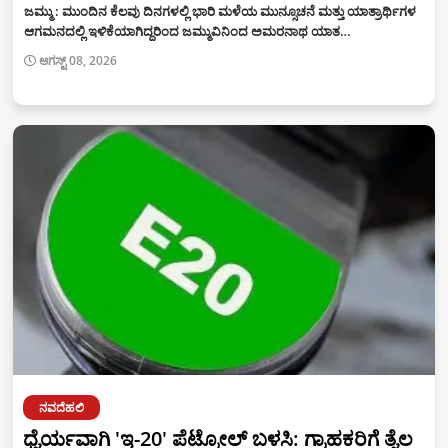
ಜಮ್ಮು : ಮುಂದಿನ ಕೆಲವು ದಿನಗಳಲ್ಲಿ ಭಾರಿ ಮಳೆಯ ಮುನ್ಸೂಚನೆ ಮತ್ತು ಯಾತ್ರಾರ್ಥಿಗಳ
ಆಗಮನದಲ್ಲಿ ಇಳಿಕೆಯಾಗಿದ್ದರಿಂದ ಜಮ್ಮುವಿನಿಂದ ಅಮರನಾಥ ಯಾತ…
ಆಗಸ್ಟ್ 08, 2026
ನವದೆಹಲಿ
ಧೈರ್ಯವಾಗಿ 'ಇ-20' ಪೆಟ್ರೋಲ್ ಬಳಸಿ: ಗ್ರಾಹಕರಿಗೆ ತೈಲ