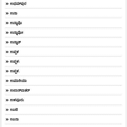
ಉಧಮ್‌ಪುರ
ಉನಾ
ಉನ್ನಾವೊ
ಉನ್ನಾವೋ
ಉನ್ನಾವ್
ಉಪ್ಪಳ
ಉಪ್ಪಳ:
ಉಪ್ಪಳ.
ಉಮಾರಿಯಾ
ಉಲಾನ್‌ಬಾತರ್
ಉಳವೂರು
ಊಟಿ
ಊನಾ