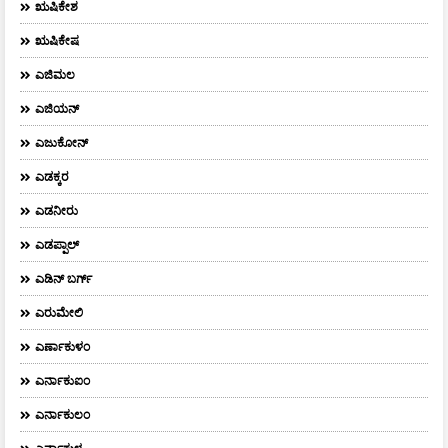
ಋಷಿಕೇಶ
ಋಷಿಕೇಷ
ಎಜಿಮಲ
ಎಜಿಯನ್
ಎಜುಕೋನ್
ಎಡಕ್ಕರ
ಎಡನೀರು
ಎಡಪ್ಪಾಲ್
ಎಡಿನ್ ಬರ್ಗ್
ಎರುಮೇಲಿ
ಎರ್ಣಾಕುಳಂ
ಎರ್ನಾಕುಐಂ
ಎರ್ನಾಕುಲಂ