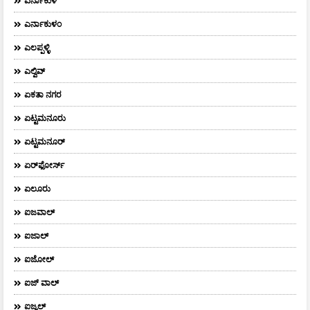
ಎರ್ನಾಕುಳ
ಎರ್ನಾಕುಳಂ
ಎಲಪ್ಪಳ್ಳಿ
ಎಲ್ವಿವ್
ಏಕತಾ ನಗರ
ಏಟ್ಟಮನೂರು
ಏಟ್ಟಮನೂರ್
ಏರ್‌ಫೋರ್ಸ್‌
ಏಲೂರು
ಐಜವಾಲ್
ಐಜಾಲ್
ಐಜೋಲ್
ಐಜ್ ವಾಲ್
ಐಜ್ವಲ್