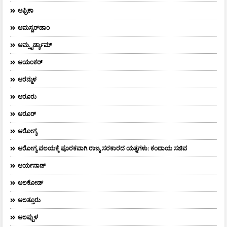
ಆಫ್ರಿಕಾ
ಆಮಸ್ಟರ್‌ಡಾಂ
ಆಮ್ಸ್ಟರ್ಡ್ಯಾಮ್
ಆಯಂಕರ್
ಆರನ್ಮುಳ
ಆರೂರು
ಆರೂರ್
ಆರೋಗ್ಯ
ಆರೋಗ್ಯ ವಲಯಕ್ಕೆ ಪೂರಕವಾಗಿ ರಾಜ್ಯ ಸರಕಾರದ ಯತ್ನಗಳು: ಕಂದಾಯ ಸಚಿವ
ಆರ್ಯನಾಡ್
ಆಲಕೋಡ್
ಆಲತ್ತೂರು
ಆಲಪ್ಪುಳ