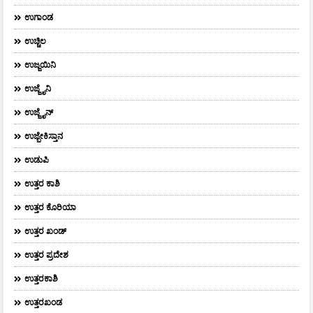
ಉಗಾಂಡ
ಉಚ್ಚಿಲ
ಉಜ್ಜಯಿನಿ
ಉಜ್ಜೈನಿ
ಉಜ್ಜೈನ್
ಉಜ್ಬೇಕಿಸ್ತಾನ
ಉಡುಪಿ
ಉತ್ತರ ಕಾಶಿ
ಉತ್ತರ ಕೊರಿಯಾ
ಉತ್ತರ ಖಂಡ್
ಉತ್ತರ ಪ್ರದೇಶ
ಉತ್ತರಕಾಶಿ
ಉತ್ತರಖಂಡ