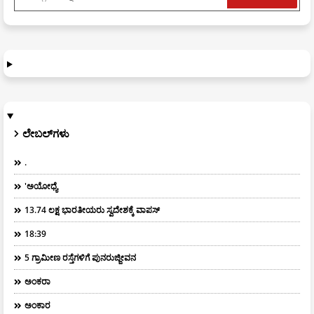
ಲೇಬಲ್‌ಗಳು
.
'ಅಯೋಧ್ಯೆ
13.74 ಲಕ್ಷ ಭಾರತೀಯರು ಸ್ವದೇಶಕ್ಕೆ ವಾಪಸ್
18:39
5 ಗ್ರಾಮೀಣ ರಸ್ತೆಗಳಿಗೆ ಪುನರುಜ್ಜೀವನ
ಅಂಕರಾ
ಅಂಕಾರ