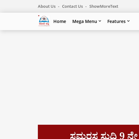
About Us
Contact Us
ShowMoreText
Home
Mega Menu
Features