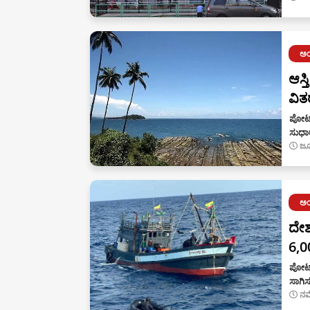
ಅ
ಆಸ್
ವಿತ
ಪೋರ್ಟ
ಸುಧಾ
ಜೂ
ಅ
ದೇಶ
6,00
ಪೋರ್ಟ
ಸಾಗಿಸ
ನವ