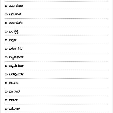
ಎರ್ನಾಕುಲಂ
ಎರ್ನಾಕುಳ
ಎರ್ನಾಕುಳಂ
ಎಲಪ್ಪಳ್ಳಿ
ಎಲ್ವಿವ್
ಏಕತಾ ನಗರ
ಏಟ್ಟಮನೂರು
ಏಟ್ಟಮನೂರ್
ಏರ್‌ಫೋರ್ಸ್‌
ಏಲೂರು
ಐಜವಾಲ್
ಐಜಾಲ್
ಐಜೋಲ್