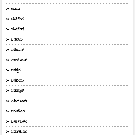
ಊನಾ
ಋಷಿಕೇಶ
ಋಷಿಕೇಷ
ಎಜಿಮಲ
ಎಜಿಯನ್
ಎಜುಕೋನ್
ಎಡಕ್ಕರ
ಎಡನೀರು
ಎಡಪ್ಪಾಲ್
ಎಡಿನ್ ಬರ್ಗ್
ಎರುಮೇಲಿ
ಎರ್ಣಾಕುಳಂ
ಎರ್ನಾಕುಐಂ