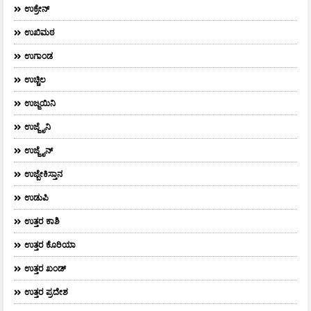
ಉಕ್ರೇನ್
ಉಖಿಮಠ
ಉಗಾಂಡ
ಉಚ್ಚಿಲ
ಉಜ್ಜಯಿನಿ
ಉಜ್ಜೈನಿ
ಉಜ್ಜೈನ್
ಉಜ್ಬೇಕಿಸ್ತಾನ
ಉಡುಪಿ
ಉತ್ತರ ಕಾಶಿ
ಉತ್ತರ ಕೊರಿಯಾ
ಉತ್ತರ ಖಂಡ್
ಉತ್ತರ ಪ್ರದೇಶ