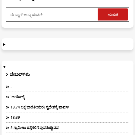
ಲೇಬಲ್‌ಗಳು
.
'ಅಯೋಧ್ಯೆ
13.74 ಲಕ್ಷ ಭಾರತೀಯರು ಸ್ವದೇಶಕ್ಕೆ ವಾಪಸ್
18:39
5 ಗ್ರಾಮೀಣ ರಸ್ತೆಗಳಿಗೆ ಪುನರುಜ್ಜೀವನ