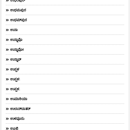
ಉಧಂಪುರ್
ಉಧಮಪುರ
ಉಧಮ್‌ಪುರ
ಉನಾ
ಉನ್ನಾವೊ
ಉನ್ನಾವೋ
ಉನ್ನಾವ್
ಉಪ್ಪಳ
ಉಪ್ಪಳ:
ಉಪ್ಪಳ.
ಉಮಾರಿಯಾ
ಉಲಾನ್‌ಬಾತರ್
ಉಳವೂರು
ಊಟಿ