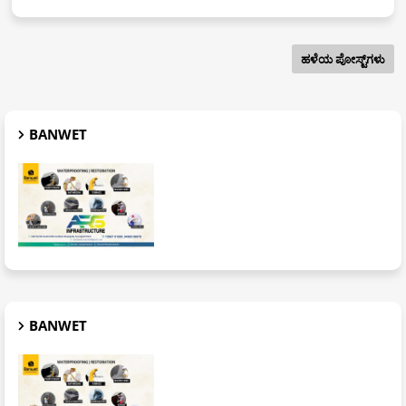
ಹಳೆಯ ಪೋಸ್ಟ್‌ಗಳು
BANWET
BANWET