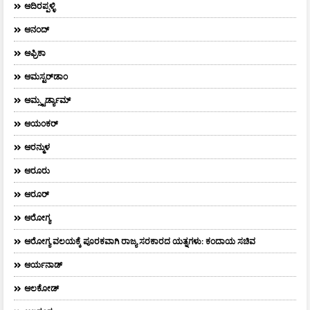
ಆದಿರಪ್ಪಳ್ಳಿ
ಆನಂದ್‌
ಆಫ್ರಿಕಾ
ಆಮಸ್ಟರ್‌ಡಾಂ
ಆಮ್ಸ್ಟರ್ಡ್ಯಾಮ್
ಆಯಂಕರ್
ಆರನ್ಮುಳ
ಆರೂರು
ಆರೂರ್
ಆರೋಗ್ಯ
ಆರೋಗ್ಯ ವಲಯಕ್ಕೆ ಪೂರಕವಾಗಿ ರಾಜ್ಯ ಸರಕಾರದ ಯತ್ನಗಳು: ಕಂದಾಯ ಸಚಿವ
ಆರ್ಯನಾಡ್
ಆಲಕೋಡ್