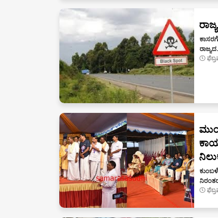
ರಾಜ್
ಕಾಸರಗೋಡ
ರಾಜ್ಯ
ಫೆಬ್
ಮುಂಡ
ಕಾರ್
ನಿಲು
ಕುಂಬಳೆ
ನಿರಂತ
ಫೆಬ್