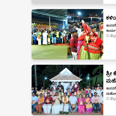
ಕಳಿ
ಕಾಸರಗೋ
ಕಾರ್ಯ
ಫೆಬ್
ಶ್ರೀ 
ಮಹೋತ
ಕಾಸರಗೋ
ಮಹೋತ್
ಫೆಬ್