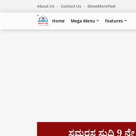
About Us
Contact Us
ShowMoreText
Home
Mega Menu
Features