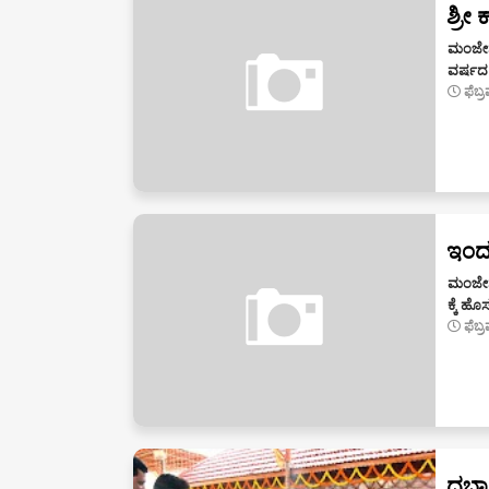
ಶ್ರೀ
ಮಂಜೇಶ್
ವರ್ಷದ
ಫೆಬ್
ಇಂದು
ಮಂಜೇಶ
ಕ್ಕೆ ಹ
ಫೆಬ್
ದರ್ಬಾ