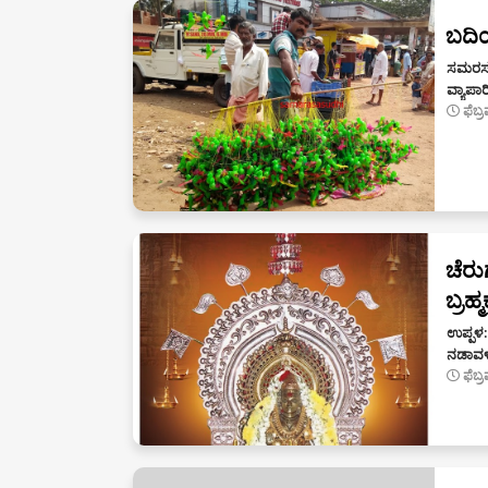
ಬದಿಯಡ
ಸಮರಸ ಚ
ವ್ಯಾಪಾರ
ಫೆಬ್
ಚೆರುಗ
ಬ್ರಹ
ಉಪ್ಪಳ:
ನಡಾವಳ
ಫೆಬ್