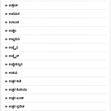
ಉಕ್ರೇನ್
ಉಖಿಮಠ
ಉಗಾಂಡ
ಉಚ್ಚಿಲ
ಉಜ್ಜಯಿನಿ
ಉಜ್ಜೈನಿ
ಉಜ್ಜೈನ್
ಉಜ್ಬೇಕಿಸ್ತಾನ
ಉಡುಪಿ
ಉತ್ತರ ಕಾಶಿ
ಉತ್ತರ ಕೊರಿಯಾ
ಉತ್ತರ ಖಂಡ್
ಉತ್ತರ ಪ್ರದೇಶ