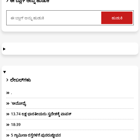
ಈ ಬ್ಲಾಗ್ ಅನ್ನು ಹುಡುಕಿ
ಲೇಬಲ್‌ಗಳು
.
'ಅಯೋಧ್ಯೆ
13.74 ಲಕ್ಷ ಭಾರತೀಯರು ಸ್ವದೇಶಕ್ಕೆ ವಾಪಸ್
18:39
5 ಗ್ರಾಮೀಣ ರಸ್ತೆಗಳಿಗೆ ಪುನರುಜ್ಜೀವನ