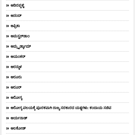
ಆದಿರಪ್ಪಳ್ಳಿ
ಆನಂದ್‌
ಆಫ್ರಿಕಾ
ಆಮಸ್ಟರ್‌ಡಾಂ
ಆಮ್ಸ್ಟರ್ಡ್ಯಾಮ್
ಆಯಂಕರ್
ಆರನ್ಮುಳ
ಆರೂರು
ಆರೂರ್
ಆರೋಗ್ಯ
ಆರೋಗ್ಯ ವಲಯಕ್ಕೆ ಪೂರಕವಾಗಿ ರಾಜ್ಯ ಸರಕಾರದ ಯತ್ನಗಳು: ಕಂದಾಯ ಸಚಿವ
ಆರ್ಯನಾಡ್
ಆಲಕೋಡ್