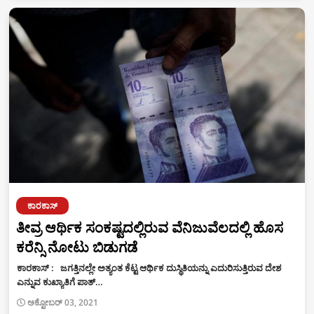
ಕಾರಕಾಸ್
ತೀವ್ರ ಆರ್ಥಿಕ ಸಂಕಷ್ಟದಲ್ಲಿರುವ ವೆನಿಜುವೆಲದಲ್ಲಿ ಹೊಸ
ಕರೆನ್ಸಿ ನೋಟು ಬಿಡುಗಡೆ
ಕಾರಕಾಸ್ : ಜಗತ್ತಿನಲ್ಲೇ ಅತ್ಯಂತ ಕೆಟ್ಟ ಆರ್ಥಿಕ ದುಸ್ಥಿತಿಯನ್ನು ಎದುರಿಸುತ್ತಿರುವ ದೇಶ
ಎನ್ನುವ ಕುಖ್ಯಾತಿಗೆ ಪಾತ್…
ಅಕ್ಟೋಬರ್ 03, 2021