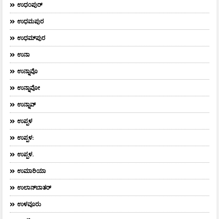
ಉಧಂಪುರ್
ಉಧಮಪುರ
ಉಧಮ್‌ಪುರ
ಉನಾ
ಉನ್ನಾವೊ
ಉನ್ನಾವೋ
ಉನ್ನಾವ್
ಉಪ್ಪಳ
ಉಪ್ಪಳ:
ಉಪ್ಪಳ.
ಉಮಾರಿಯಾ
ಉಲಾನ್‌ಬಾತರ್
ಉಳವೂರು