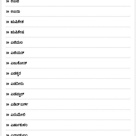
ಊಟಿ
ಊನಾ
ಋಷಿಕೇಶ
ಋಷಿಕೇಷ
ಎಜಿಮಲ
ಎಜಿಯನ್
ಎಜುಕೋನ್
ಎಡಕ್ಕರ
ಎಡನೀರು
ಎಡಪ್ಪಾಲ್
ಎಡಿನ್ ಬರ್ಗ್
ಎರುಮೇಲಿ
ಎರ್ಣಾಕುಳಂ
ಎರ್ನಾಕುಐಂ