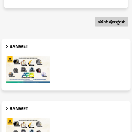
ಹಳೆಯ ಪೋಸ್ಟ್‌ಗಳು
BANWET
BANWET