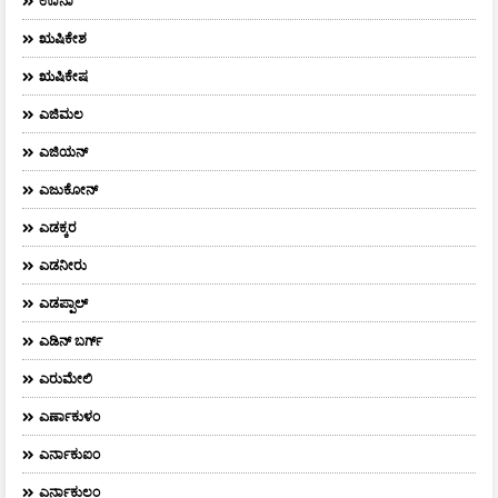
ಊನಾ
ಋಷಿಕೇಶ
ಋಷಿಕೇಷ
ಎಜಿಮಲ
ಎಜಿಯನ್
ಎಜುಕೋನ್
ಎಡಕ್ಕರ
ಎಡನೀರು
ಎಡಪ್ಪಾಲ್
ಎಡಿನ್ ಬರ್ಗ್
ಎರುಮೇಲಿ
ಎರ್ಣಾಕುಳಂ
ಎರ್ನಾಕುಐಂ
ಎರ್ನಾಕುಲಂ