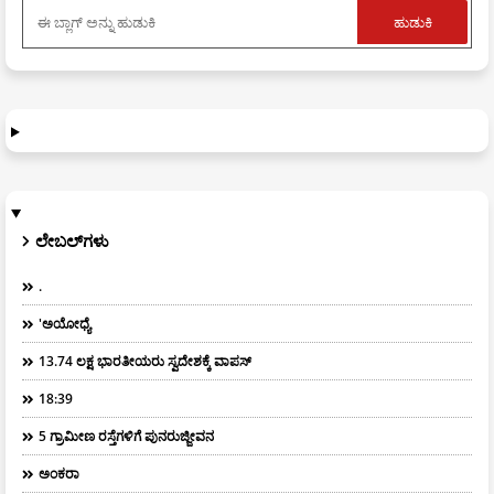
ಲೇಬಲ್‌ಗಳು
.
'ಅಯೋಧ್ಯೆ
13.74 ಲಕ್ಷ ಭಾರತೀಯರು ಸ್ವದೇಶಕ್ಕೆ ವಾಪಸ್
18:39
5 ಗ್ರಾಮೀಣ ರಸ್ತೆಗಳಿಗೆ ಪುನರುಜ್ಜೀವನ
ಅಂಕರಾ