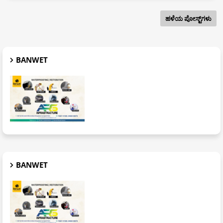
ಹಳೆಯ ಪೋಸ್ಟ್‌ಗಳು
BANWET
BANWET