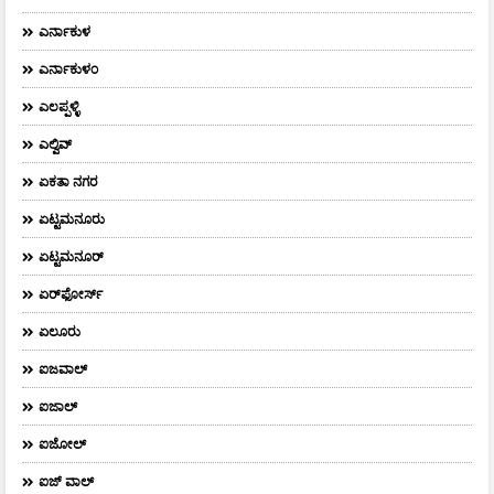
ಎರ್ನಾಕುಳ
ಎರ್ನಾಕುಳಂ
ಎಲಪ್ಪಳ್ಳಿ
ಎಲ್ವಿವ್
ಏಕತಾ ನಗರ
ಏಟ್ಟಮನೂರು
ಏಟ್ಟಮನೂರ್
ಏರ್‌ಫೋರ್ಸ್‌
ಏಲೂರು
ಐಜವಾಲ್
ಐಜಾಲ್
ಐಜೋಲ್
ಐಜ್ ವಾಲ್