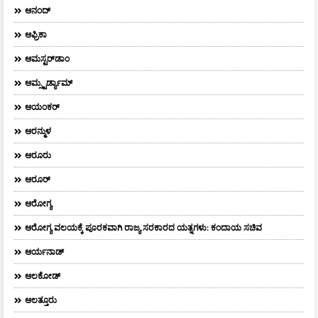
ಆನಂದ್‌
ಆಫ್ರಿಕಾ
ಆಮಸ್ಟರ್‌ಡಾಂ
ಆಮ್ಸ್ಟರ್ಡ್ಯಾಮ್
ಆಯಂಕರ್
ಆರನ್ಮುಳ
ಆರೂರು
ಆರೂರ್
ಆರೋಗ್ಯ
ಆರೋಗ್ಯ ವಲಯಕ್ಕೆ ಪೂರಕವಾಗಿ ರಾಜ್ಯ ಸರಕಾರದ ಯತ್ನಗಳು: ಕಂದಾಯ ಸಚಿವ
ಆರ್ಯನಾಡ್
ಆಲಕೋಡ್
ಆಲತ್ತೂರು