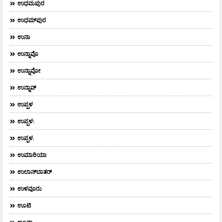
ಉಧಮಪುರ
ಉಧಮ್‌ಪುರ
ಉನಾ
ಉನ್ನಾವೊ
ಉನ್ನಾವೋ
ಉನ್ನಾವ್
ಉಪ್ಪಳ
ಉಪ್ಪಳ:
ಉಪ್ಪಳ.
ಉಮಾರಿಯಾ
ಉಲಾನ್‌ಬಾತರ್
ಉಳವೂರು
ಊಟಿ