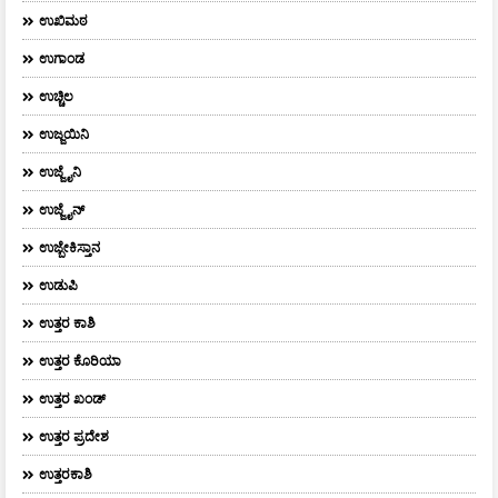
ಉಖಿಮಠ
ಉಗಾಂಡ
ಉಚ್ಚಿಲ
ಉಜ್ಜಯಿನಿ
ಉಜ್ಜೈನಿ
ಉಜ್ಜೈನ್
ಉಜ್ಬೇಕಿಸ್ತಾನ
ಉಡುಪಿ
ಉತ್ತರ ಕಾಶಿ
ಉತ್ತರ ಕೊರಿಯಾ
ಉತ್ತರ ಖಂಡ್
ಉತ್ತರ ಪ್ರದೇಶ
ಉತ್ತರಕಾಶಿ