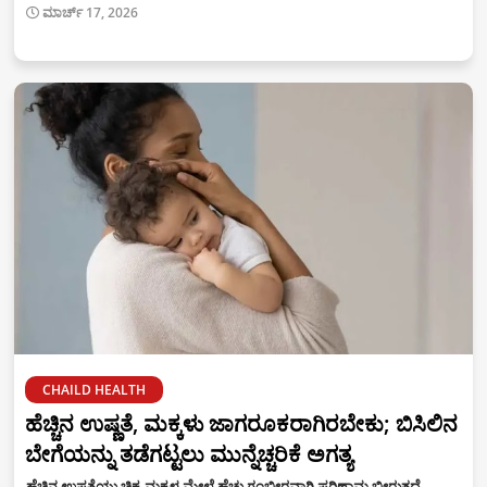
ಮಾರ್ಚ್ 17, 2026
CHAILD HEALTH
ಹೆಚ್ಚಿನ ಉಷ್ಣತೆ, ಮಕ್ಕಳು ಜಾಗರೂಕರಾಗಿರಬೇಕು; ಬಿಸಿಲಿನ
ಬೇಗೆಯನ್ನು ತಡೆಗಟ್ಟಲು ಮುನ್ನೆಚ್ಚರಿಕೆ ಅಗತ್ಯ
ಹೆಚ್ಚಿನ ಉಷ್ಣತೆಯು ಚಿಕ್ಕ ಮಕ್ಕಳ ಮೇಲೆ ಹೆಚ್ಚು ಗಂಭೀರವಾಗಿ ಪರಿಣಾಮ ಬೀರುತ್ತದೆ.