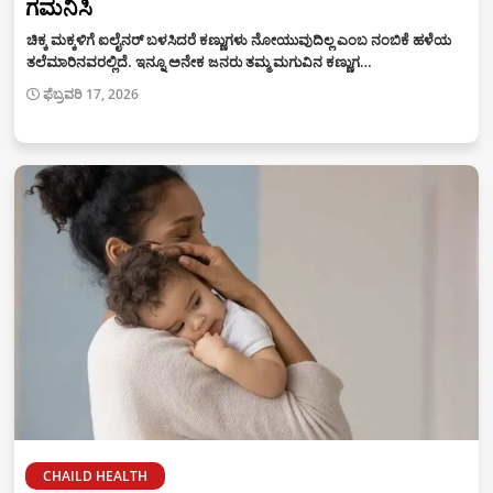
ಗಮನಿಸಿ
ಚಿಕ್ಕ ಮಕ್ಕಳಿಗೆ ಐಲೈನರ್ ಬಳಸಿದರೆ ಕಣ್ಣುಗಳು ನೋಯುವುದಿಲ್ಲ ಎಂಬ ನಂಬಿಕೆ ಹಳೆಯ
ತಲೆಮಾರಿನವರಲ್ಲಿದೆ. ಇನ್ನೂ ಅನೇಕ ಜನರು ತಮ್ಮ ಮಗುವಿನ ಕಣ್ಣುಗ…
ಫೆಬ್ರವರಿ 17, 2026
CHAILD HEALTH