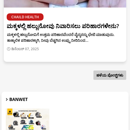
CHAILD HEALTH
ಮಕ್ಕಳಲ್ಲಿ ಹಲ್ಲುನೋವು ನಿವಾರಿಸಲು ಪರಿಹಾರಗಳೇನು?
ಮಕ್ಕಳಲ್ಲಿ ಹಲ್ಲುನೋವಿಗೆ ಉತ್ತಮ ಪರಿಹಾರವೆಂದರೆ ವೈದ್ಯರನ್ನು ಭೇಟಿ ಮಾಡುವುದು.
ತಾತ್ಕಾಲಿಕ ಪರಿಹಾರಕ್ಕಾಗಿ, ನೀವು ಬೆಚ್ಚಗಿನ ಉಪ್ಪು ನೀರಿನಿಂದ…
ಡಿಸೆಂಬರ್ 07, 2025
ಹಳೆಯ ಪೋಸ್ಟ್‌ಗಳು
BANWET