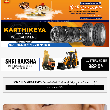
CHAILD HEALTH
ಲೇಬಲ್ ಜೊತೆಗೆ ಪೋಸ್ಟ್‌ಗಳನ್ನು ತೋರಿಸಲಾಗುತ್ತಿದೆ
ಎಲ್ಲಾ ತೋರಿಸಿ