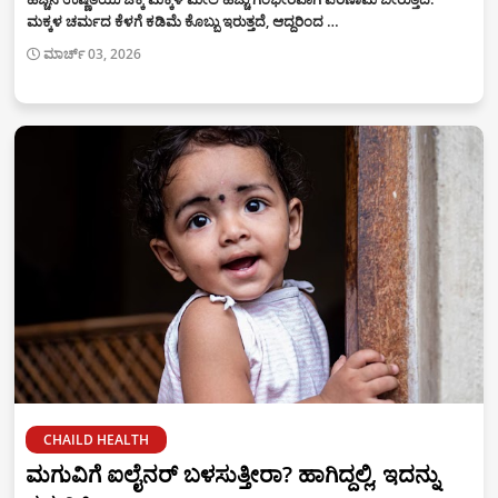
ಮಕ್ಕಳ ಚರ್ಮದ ಕೆಳಗೆ ಕಡಿಮೆ ಕೊಬ್ಬು ಇರುತ್ತದೆ, ಆದ್ದರಿಂದ …
ಮಾರ್ಚ್ 03, 2026
CHAILD HEALTH
ಮಗುವಿಗೆ ಐಲೈನರ್ ಬಳಸುತ್ತೀರಾ? ಹಾಗಿದ್ದಲ್ಲಿ, ಇದನ್ನು