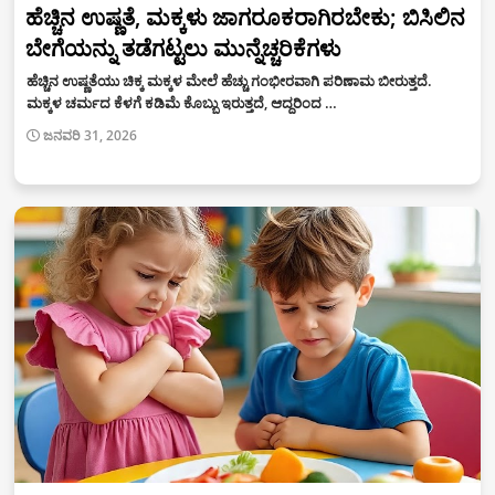
ಹೆಚ್ಚಿನ ಉಷ್ಣತೆ, ಮಕ್ಕಳು ಜಾಗರೂಕರಾಗಿರಬೇಕು; ಬಿಸಿಲಿನ
ಬೇಗೆಯನ್ನು ತಡೆಗಟ್ಟಲು ಮುನ್ನೆಚ್ಚರಿಕೆಗಳು
ಹೆಚ್ಚಿನ ಉಷ್ಣತೆಯು ಚಿಕ್ಕ ಮಕ್ಕಳ ಮೇಲೆ ಹೆಚ್ಚು ಗಂಭೀರವಾಗಿ ಪರಿಣಾಮ ಬೀರುತ್ತದೆ.
ಮಕ್ಕಳ ಚರ್ಮದ ಕೆಳಗೆ ಕಡಿಮೆ ಕೊಬ್ಬು ಇರುತ್ತದೆ, ಆದ್ದರಿಂದ …
ಜನವರಿ 31, 2026