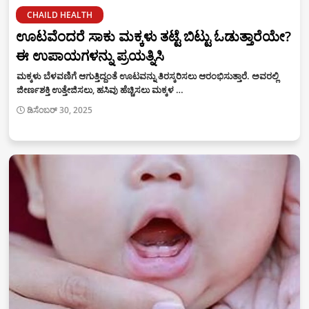
CHAILD HEALTH
ಊಟವೆಂದರೆ ಸಾಕು ಮಕ್ಕಳು ತಟ್ಟೆ ಬಿಟ್ಟು ಓಡುತ್ತಾರೆಯೇ?
ಈ ಉಪಾಯಗಳನ್ನು ಪ್ರಯತ್ನಿಸಿ
ಮಕ್ಕಳು ಬೆಳವಣಿಗೆ ಆಗುತ್ತಿದ್ದಂತೆ ಊಟವನ್ನು ತಿರಸ್ಕರಿಸಲು ಆರಂಭಿಸುತ್ತಾರೆ. ಅವರಲ್ಲಿ
ಜೀರ್ಣಶಕ್ತಿ ಉತ್ತೇಜಿಸಲು, ಹಸಿವು ಹೆಚ್ಚಿಸಲು ಮಕ್ಕಳ …
ಡಿಸೆಂಬರ್ 30, 2025