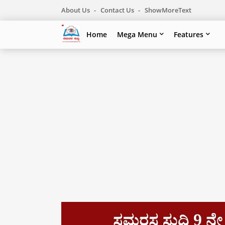
About Us
Contact Us
ShowMoreText
Home
Mega Menu
Features