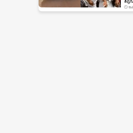
ತಿವ್
ಜೂ