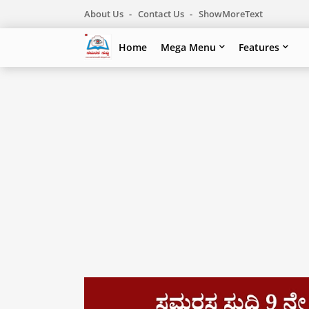
About Us
Contact Us
ShowMoreText
Home
Mega Menu
Features