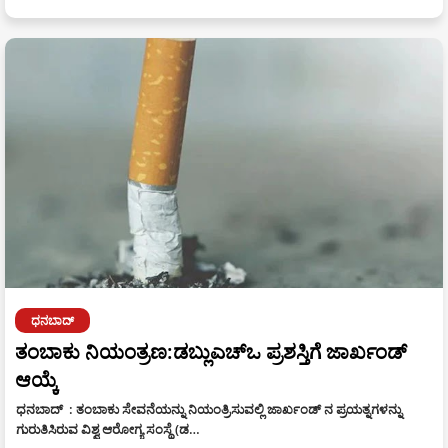
ಧನಬಾದ್
ತಂಬಾಕು ನಿಯಂತ್ರಣ:ಡಬ್ಲುಎಚ್‌ಒ ಪ್ರಶಸ್ತಿಗೆ ಜಾರ್ಖಂಡ್
ಆಯ್ಕೆ
ಧನಬಾದ್ : ತಂಬಾಕು ಸೇವನೆಯನ್ನು ನಿಯಂತ್ರಿಸುವಲ್ಲಿ ಜಾರ್ಖಂಡ್ ನ ಪ್ರಯತ್ನಗಳನ್ನು
ಗುರುತಿಸಿರುವ ವಿಶ್ವ ಆರೋಗ್ಯ ಸಂಸ್ಥೆ (ಡ…