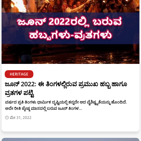
HERITAGE
ಜೂನ್ 2022: ಈ ತಿಂಗಳಲ್ಲಿರುವ ಪ್ರಮುಖ ಹಬ್ಬ ಹಾಗೂ
ವ್ರತಗಳ ಪಟ್ಟಿ
ವರ್ಷದ ಪ್ರತಿ ತಿಂಗಳು ಧಾರ್ಮಿಕ ದೃಷ್ಟಿಯಲ್ಲಿ ತನ್ನದೇ ಆದ ವೈಶಿಷ್ಟ್ಯತೆಯನ್ನು ಹೊಂದಿದೆ.
ಅದೇ ರೀತಿ ಜ್ಯೇಷ್ಠ ಮಾಸದಲ್ಲಿ ಬರುವ ಜೂನ್‌ ತಿಂಗಳ…
ಮೇ 31, 2022