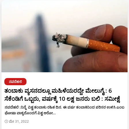
ನವದೆಹಲಿ
ತಂಬಾಕು ವ್ಯಸನದಲ್ಲೂ ಮಹಿಳೆಯರದ್ದೇ ಮೇಲುಗೈ : 6
ಸೆಕೆಂಡಿಗೆ ಒಬ್ಬರು, ವರ್ಷಕ್ಕೆ 10 ಲಕ್ಷ ಜನರು ಬಲಿ : ಸಮೀಕ್ಷೆ
ನವದೆಹಲಿ :ನಿನ್ನೆ ವಿಶ್ವ ತಂಬಾಕು ರಹಿತ ದಿನ. ಈ ವರ್ಷ ತಂಬಾಕಿನಿಂದ ಪರಿಸರ ಉಳಿಸಿ ಎಂಬ
ಘೋಷಾ ವಾಕ್ಯದೊಂದಗೆ ವಿಶ್ವ ಆರೋ…
ಮೇ 31, 2022