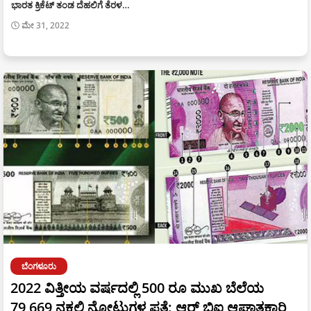
ಭಾರತ ಕ್ರಿಕೆಟ್ ತಂಡ ದೆಹಲಿಗೆ ತೆರಳ…
ಮೇ 31, 2022
ಬೆಂಗಳೂರು
2022 ವಿತ್ತೀಯ ವರ್ಷದಲ್ಲಿ 500 ರೂ ಮುಖ ಬೆಲೆಯ
79,669 ನಕಲಿ ನೋಟುಗಳ ಪತ್ತೆ: ಆರ್ ಬಿಐ ಆಘಾತಕಾರಿ