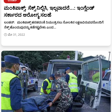
ಲಂಡನ್
ಮಂಕಿಪಾಕ್ಸ್: ಸೆಕ್ಸ್ ನಿಲ್ಲಿಸಿ, ಇಲ್ಲವಾದರೆ...: ಇಂಗ್ಲೆಂಡ್
ಸರ್ಕಾರದ ಆರೋಗ್ಯ ಸಲಹೆ
ಲಂಡನ್: ಮಂಕಿಪಾಕ್ಸ್ ಹರಡದಂತೆ ನಿಯಂತ್ರಿಸಲು ಸೋಂಕಿನ ಲಕ್ಷಣವಿರುವವರೊಂದಿಗೆ
ಸೆಕ್ಸ್ ಹೊಂದುವುದನ್ನು ತಡೆಗಟ್ಟಬೇಕು ಎಂದ…
ಮೇ 31, 2022