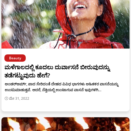
Beauty
ಮಳೆಗಾಲದಲ್ಲಿ ಕೂದಲು ದುರ್ವಾಸನೆ ಬೀರುವುದನ್ನು
ತಡೆಗಟ್ಟುವುದು ಹೇಗೆ?
ಅಂಡರ್‌ಆರ್ಮ್, ಪಾದ ಸೇರಿದಂತೆ ದೇಹದ ವಿವಿಧ ಭಾಗಗಳು ಅಹಿತಕರ ವಾಸನೆಯನ್ನು
ಉಂಟುಮಾಡುತ್ತವೆ. ಆದರೆ, ನೆತ್ತಿಯಲ್ಲಿ ಉಂಟಾಗುವ ವಾಸನೆ ಇವುಗಳಿಗಿ…
ಮೇ 31, 2022