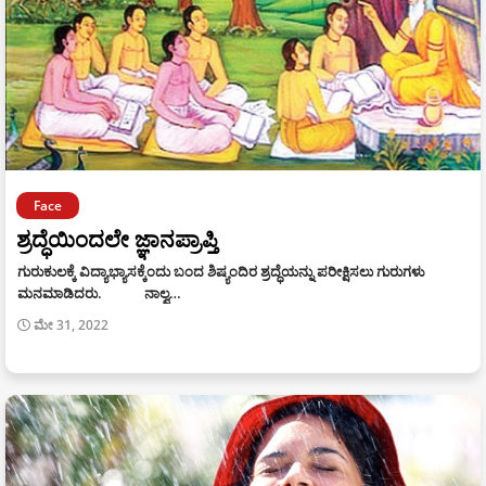
Face
ಶ್ರದ್ಧೆಯಿಂದಲೇ ಜ್ಞಾನಪ್ರಾಪ್ತಿ
ಗುರುಕುಲಕ್ಕೆ ವಿದ್ಯಾಭ್ಯಾಸಕ್ಕೆಂದು ಬಂದ ಶಿಷ್ಯಂದಿರ ಶ್ರದ್ಧೆಯನ್ನು ಪರೀಕ್ಷಿಸಲು ಗುರುಗಳು
ಮನಮಾಡಿದರು. ನಾಲ್ವ…
ಮೇ 31, 2022