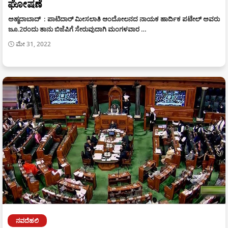
ಘೋಷಣೆ
ಅಹ್ಮದಾಬಾದ್ : ಪಾಟಿದಾರ್ ಮೀಸಲಾತಿ ಆಂದೋಲನದ ನಾಯಕ ಹಾರ್ದಿಕ ಪಟೇಲ್ ಅವರು
ಜೂ.2ರಂದು ತಾನು ಬಿಜೆಪಿಗೆ ಸೇರುವುದಾಗಿ ಮಂಗಳವಾರ …
ಮೇ 31, 2022
ನವದೆಹಲಿ