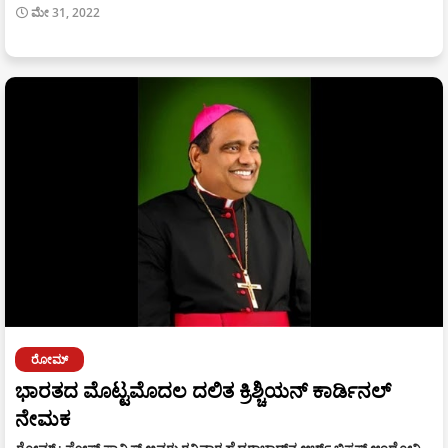
ಮೇ 31, 2022
ರೋಮ್
ಭಾರತದ ಮೊಟ್ಟಮೊದಲ ದಲಿತ ಕ್ರಿಶ್ಚಿಯನ್ ಕಾರ್ಡಿನಲ್
ನೇಮಕ
ರೋಮ್ : ಪೋಪ್ ಫ್ರಾನ್ಸಿಸ್ ಅವರು ರವಿವಾರ ಹೈದರಾಬಾದ್‍ನ ಆರ್ಚ್ ಬಿಷಪ್ ಆಂಥೋನಿ