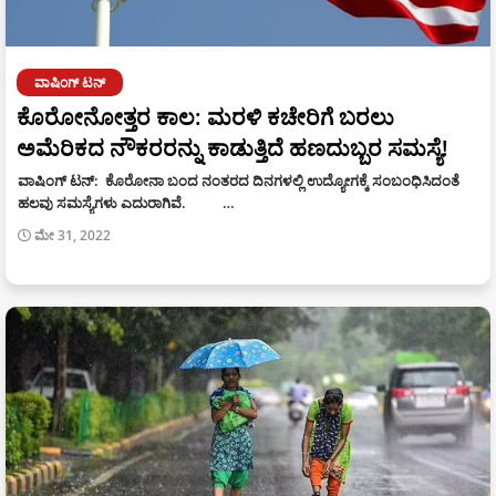
ವಾಷಿಂಗ್ ಟನ್
ಕೊರೋನೋತ್ತರ ಕಾಲ: ಮರಳಿ ಕಚೇರಿಗೆ ಬರಲು
ಅಮೆರಿಕದ ನೌಕರರನ್ನು ಕಾಡುತ್ತಿದೆ ಹಣದುಬ್ಬರ ಸಮಸ್ಯೆ!
ವಾಷಿಂಗ್ ಟನ್: ಕೊರೋನಾ ಬಂದ ನಂತರದ ದಿನಗಳಲ್ಲಿ ಉದ್ಯೋಗಕ್ಕೆ ಸಂಬಂಧಿಸಿದಂತೆ
ಹಲವು ಸಮಸ್ಯೆಗಳು ಎದುರಾಗಿವೆ. …
ಮೇ 31, 2022