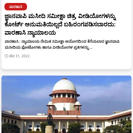
ವಾರಣಾಸಿ
ಜ್ಞಾನವಾಪಿ ಮಸೀದಿ ಸಮೀಕ್ಷಾ ಚಿತ್ರ, ವೀಡಿಯೋಗಳನ್ನು
ಕೋರ್ಟ್ ಅನುಮತಿಯಿಲ್ಲದೆ ಬಹಿರಂಗಪಡಿಸಬಾರದು:
ವಾರಣಾಸಿ ನ್ಯಾಯಾಲಯ
ವಾರಣಾಸಿ : ನ್ಯಾಯಾಲಯ ನೇಮಿತ ಸಮೀಕ್ಷಾ ಆಯೋಗದಿಂದ ತೆಗೆಯಲಾದ ಜ್ಞಾನವಾಪಿ
ಮಸೀದಿಯ ಫೋಟೋಗಳು ಹಾಗೂ ವೀಡಿಯೋಗಳ ಪ್ರತಿಗಳನ್ನು …
ಮೇ 31, 2022