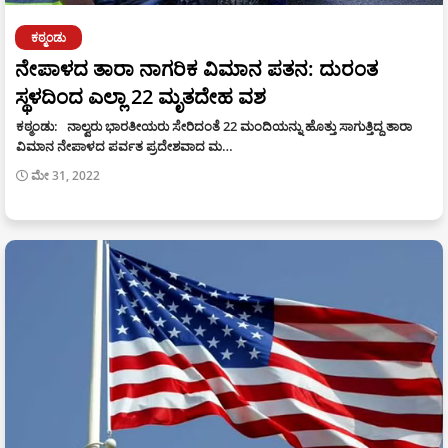
ಕಠ್ಮಂಡು
ನೇಪಾಳದ ತಾರಾ ನಾಗರಿಕ ವಿಮಾನ ಪತನ: ದುರಂತ
ಸ್ಥಳದಿಂದ ಎಲ್ಲಾ 22 ಮೃತದೇಹ ವಶ
ಕಠ್ಮಂಡು: ನಾಲ್ವರು ಭಾರತೀಯರು ಸೇರಿದಂತೆ 22 ಮಂದಿಯನ್ನು ಹೊತ್ತು ಸಾಗುತ್ತಿದ್ದ ತಾರಾ
ವಿಮಾನ ನೇಪಾಳದ ಪರ್ವತ ಪ್ರದೇಶವಾದ ಮ…
ಮೇ 31, 2022