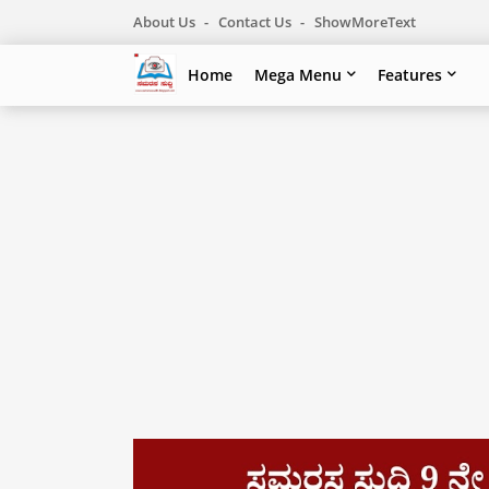
About Us
Contact Us
ShowMoreText
Home
Mega Menu
Features