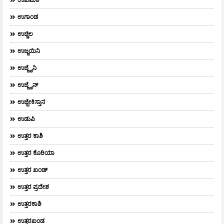
ಉಗಾಂಡ
ಉಚ್ಚಿಲ
ಉಜ್ಜಯಿನಿ
ಉಜ್ಜೈನಿ
ಉಜ್ಜೈನ್
ಉಜ್ಬೇಕಿಸ್ತಾನ
ಉಡುಪಿ
ಉತ್ತರ ಕಾಶಿ
ಉತ್ತರ ಕೊರಿಯಾ
ಉತ್ತರ ಖಂಡ್
ಉತ್ತರ ಪ್ರದೇಶ
ಉತ್ತರಕಾಶಿ
ಉತ್ತರಖಂಡ