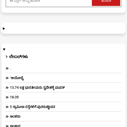
ಲೇಬಲ್‌ಗಳು
.
'ಅಯೋಧ್ಯೆ
13.74 ಲಕ್ಷ ಭಾರತೀಯರು ಸ್ವದೇಶಕ್ಕೆ ವಾಪಸ್
18:39
5 ಗ್ರಾಮೀಣ ರಸ್ತೆಗಳಿಗೆ ಪುನರುಜ್ಜೀವನ
ಅಂಕರಾ
ಅಂಕಾರ