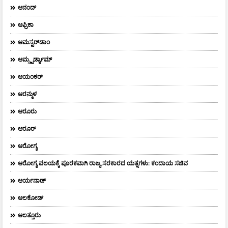
ಆನಂದ್‌
ಆಫ್ರಿಕಾ
ಆಮಸ್ಟರ್‌ಡಾಂ
ಆಮ್ಸ್ಟರ್ಡ್ಯಾಮ್
ಆಯಂಕರ್
ಆರನ್ಮುಳ
ಆರೂರು
ಆರೂರ್
ಆರೋಗ್ಯ
ಆರೋಗ್ಯ ವಲಯಕ್ಕೆ ಪೂರಕವಾಗಿ ರಾಜ್ಯ ಸರಕಾರದ ಯತ್ನಗಳು: ಕಂದಾಯ ಸಚಿವ
ಆರ್ಯನಾಡ್
ಆಲಕೋಡ್
ಆಲತ್ತೂರು