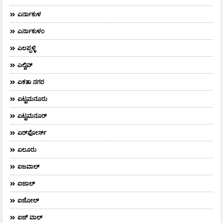
ಎರ್ನಾಕುಳ
ಎರ್ನಾಕುಳಂ
ಎಲಪ್ಪಳ್ಳಿ
ಎಲ್ವಿವ್
ಏಕತಾ ನಗರ
ಏಟ್ಟಮನೂರು
ಏಟ್ಟಮನೂರ್
ಏರ್‌ಫೋರ್ಸ್‌
ಏಲೂರು
ಐಜವಾಲ್
ಐಜಾಲ್
ಐಜೋಲ್
ಐಜ್ ವಾಲ್