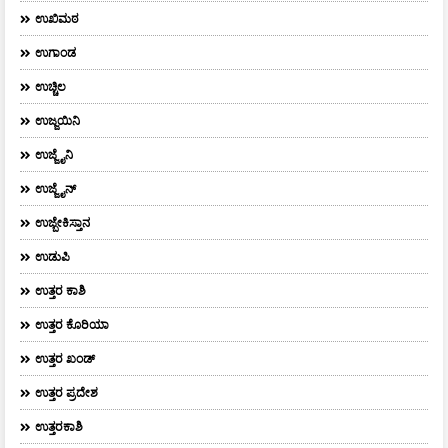
ಉಖಿಮಠ
ಉಗಾಂಡ
ಉಚ್ಚಿಲ
ಉಜ್ಜಯಿನಿ
ಉಜ್ಜೈನಿ
ಉಜ್ಜೈನ್
ಉಜ್ಬೇಕಿಸ್ತಾನ
ಉಡುಪಿ
ಉತ್ತರ ಕಾಶಿ
ಉತ್ತರ ಕೊರಿಯಾ
ಉತ್ತರ ಖಂಡ್
ಉತ್ತರ ಪ್ರದೇಶ
ಉತ್ತರಕಾಶಿ