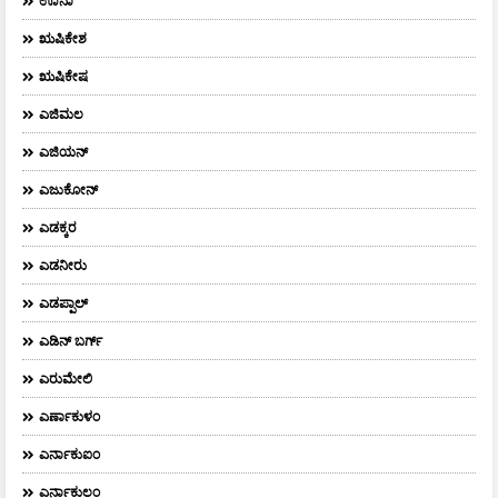
ಊನಾ
ಋಷಿಕೇಶ
ಋಷಿಕೇಷ
ಎಜಿಮಲ
ಎಜಿಯನ್
ಎಜುಕೋನ್
ಎಡಕ್ಕರ
ಎಡನೀರು
ಎಡಪ್ಪಾಲ್
ಎಡಿನ್ ಬರ್ಗ್
ಎರುಮೇಲಿ
ಎರ್ಣಾಕುಳಂ
ಎರ್ನಾಕುಐಂ
ಎರ್ನಾಕುಲಂ