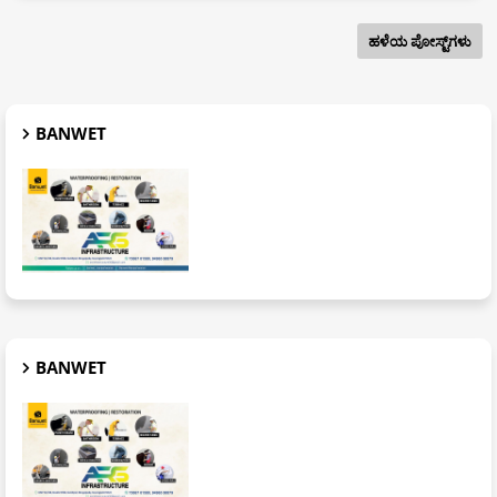
ಹಳೆಯ ಪೋಸ್ಟ್‌ಗಳು
BANWET
BANWET