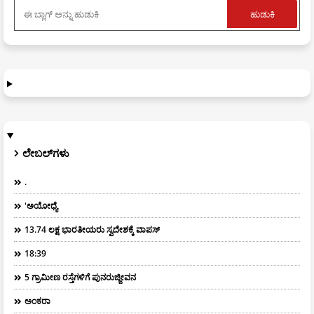
ಲೇಬಲ್‌ಗಳು
.
'ಅಯೋಧ್ಯೆ
13.74 ಲಕ್ಷ ಭಾರತೀಯರು ಸ್ವದೇಶಕ್ಕೆ ವಾಪಸ್
18:39
5 ಗ್ರಾಮೀಣ ರಸ್ತೆಗಳಿಗೆ ಪುನರುಜ್ಜೀವನ
ಅಂಕರಾ