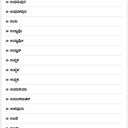
ಉಧಮಪುರ
ಉಧಮ್‌ಪುರ
ಉನಾ
ಉನ್ನಾವೊ
ಉನ್ನಾವೋ
ಉನ್ನಾವ್
ಉಪ್ಪಳ
ಉಪ್ಪಳ:
ಉಪ್ಪಳ.
ಉಮಾರಿಯಾ
ಉಲಾನ್‌ಬಾತರ್
ಉಳವೂರು
ಊಟಿ