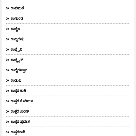
ಉಖಿಮಠ
ಉಗಾಂಡ
ಉಚ್ಚಿಲ
ಉಜ್ಜಯಿನಿ
ಉಜ್ಜೈನಿ
ಉಜ್ಜೈನ್
ಉಜ್ಬೇಕಿಸ್ತಾನ
ಉಡುಪಿ
ಉತ್ತರ ಕಾಶಿ
ಉತ್ತರ ಕೊರಿಯಾ
ಉತ್ತರ ಖಂಡ್
ಉತ್ತರ ಪ್ರದೇಶ
ಉತ್ತರಕಾಶಿ