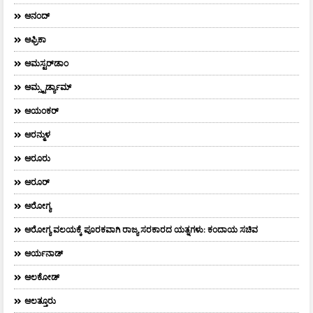
ಆನಂದ್‌
ಆಫ್ರಿಕಾ
ಆಮಸ್ಟರ್‌ಡಾಂ
ಆಮ್ಸ್ಟರ್ಡ್ಯಾಮ್
ಆಯಂಕರ್
ಆರನ್ಮುಳ
ಆರೂರು
ಆರೂರ್
ಆರೋಗ್ಯ
ಆರೋಗ್ಯ ವಲಯಕ್ಕೆ ಪೂರಕವಾಗಿ ರಾಜ್ಯ ಸರಕಾರದ ಯತ್ನಗಳು: ಕಂದಾಯ ಸಚಿವ
ಆರ್ಯನಾಡ್
ಆಲಕೋಡ್
ಆಲತ್ತೂರು