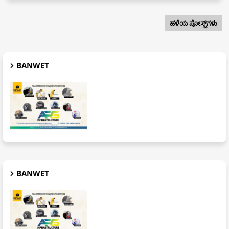
ಹಳೆಯ ಪೋಸ್ಟ್‌ಗಳು
BANWET
BANWET