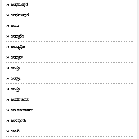
ಉಧಮಪುರ
ಉಧಮ್‌ಪುರ
ಉನಾ
ಉನ್ನಾವೊ
ಉನ್ನಾವೋ
ಉನ್ನಾವ್
ಉಪ್ಪಳ
ಉಪ್ಪಳ:
ಉಪ್ಪಳ.
ಉಮಾರಿಯಾ
ಉಲಾನ್‌ಬಾತರ್
ಉಳವೂರು
ಊಟಿ