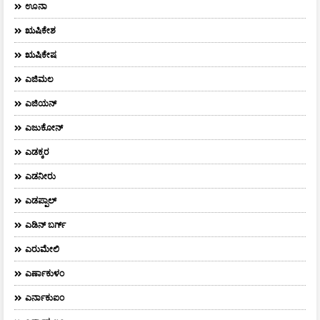
ಊನಾ
ಋಷಿಕೇಶ
ಋಷಿಕೇಷ
ಎಜಿಮಲ
ಎಜಿಯನ್
ಎಜುಕೋನ್
ಎಡಕ್ಕರ
ಎಡನೀರು
ಎಡಪ್ಪಾಲ್
ಎಡಿನ್ ಬರ್ಗ್
ಎರುಮೇಲಿ
ಎರ್ಣಾಕುಳಂ
ಎರ್ನಾಕುಐಂ