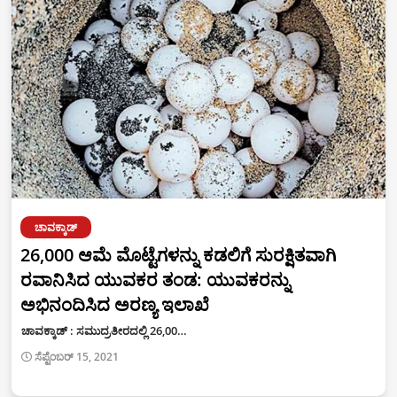
ಚಾವಕ್ಕಾಡ್
26,000 ಆಮೆ ಮೊಟ್ಟೆಗಳನ್ನು ಕಡಲಿಗೆ ಸುರಕ್ಷಿತವಾಗಿ
ರವಾನಿಸಿದ ಯುವಕರ ತಂಡ: ಯುವಕರನ್ನು
ಅಭಿನಂದಿಸಿದ ಅರಣ್ಯ ಇಲಾಖೆ
ಚಾವಕ್ಕಾಡ್ : ಸಮುದ್ರತೀರದಲ್ಲಿ 26,00…
ಸೆಪ್ಟೆಂಬರ್ 15, 2021