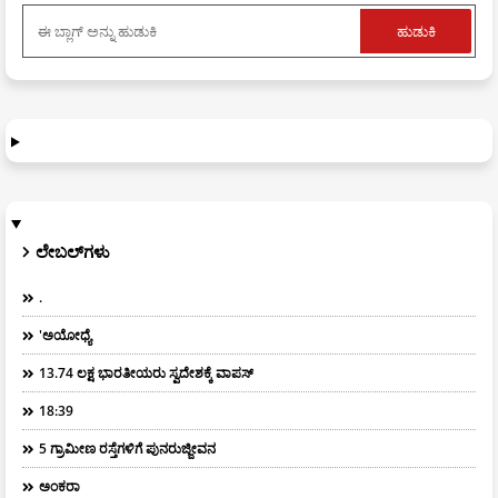
ಲೇಬಲ್‌ಗಳು
.
'ಅಯೋಧ್ಯೆ
13.74 ಲಕ್ಷ ಭಾರತೀಯರು ಸ್ವದೇಶಕ್ಕೆ ವಾಪಸ್
18:39
5 ಗ್ರಾಮೀಣ ರಸ್ತೆಗಳಿಗೆ ಪುನರುಜ್ಜೀವನ
ಅಂಕರಾ