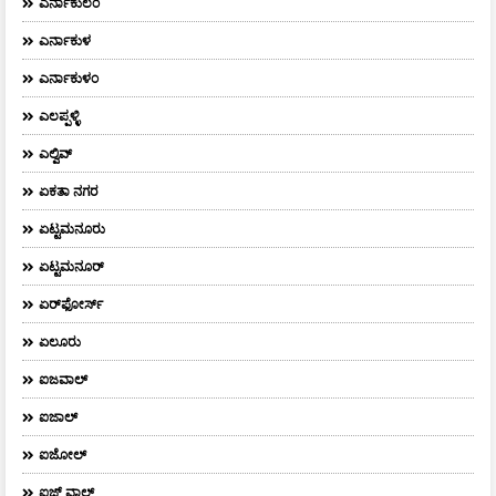
ಎರ್ನಾಕುಲಂ
ಎರ್ನಾಕುಳ
ಎರ್ನಾಕುಳಂ
ಎಲಪ್ಪಳ್ಳಿ
ಎಲ್ವಿವ್
ಏಕತಾ ನಗರ
ಏಟ್ಟಮನೂರು
ಏಟ್ಟಮನೂರ್
ಏರ್‌ಫೋರ್ಸ್‌
ಏಲೂರು
ಐಜವಾಲ್
ಐಜಾಲ್
ಐಜೋಲ್
ಐಜ್ ವಾಲ್