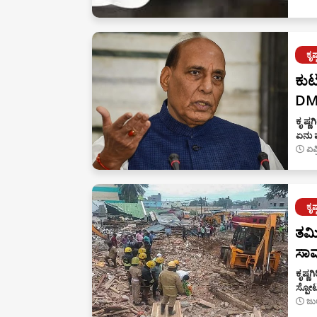
ಕೃಷ್
ಕುಟ
DMK
ಕೃ ಷ್
ಏನು ಮ
ಏಪ
ಕೃಷ್
ತಮಿ
ಸಾವ
ಕೃಷ್ಣ
ಸ್ಫೋ
ಜು