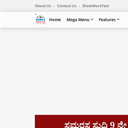
About Us
Contact Us
ShowMoreText
Home
Mega Menu
Features