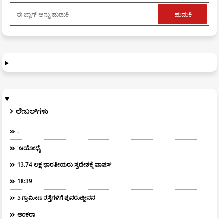
ಲೇಬಲ್‌ಗಳು
.
'ಅಯೋಧ್ಯೆ
13.74 ಲಕ್ಷ ಭಾರತೀಯರು ಸ್ವದೇಶಕ್ಕೆ ವಾಪಸ್
18:39
5 ಗ್ರಾಮೀಣ ರಸ್ತೆಗಳಿಗೆ ಪುನರುಜ್ಜೀವನ
ಅಂಕರಾ