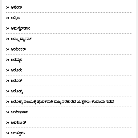
ಆನಂದ್‌
ಆಫ್ರಿಕಾ
ಆಮಸ್ಟರ್‌ಡಾಂ
ಆಮ್ಸ್ಟರ್ಡ್ಯಾಮ್
ಆಯಂಕರ್
ಆರನ್ಮುಳ
ಆರೂರು
ಆರೂರ್
ಆರೋಗ್ಯ
ಆರೋಗ್ಯ ವಲಯಕ್ಕೆ ಪೂರಕವಾಗಿ ರಾಜ್ಯ ಸರಕಾರದ ಯತ್ನಗಳು: ಕಂದಾಯ ಸಚಿವ
ಆರ್ಯನಾಡ್
ಆಲಕೋಡ್
ಆಲತ್ತೂರು