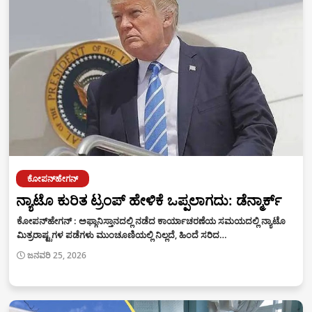
ಕೋಪನ್‌ಹೇಗನ್
ನ್ಯಾಟೊ ಕುರಿತ ಟ್ರಂಪ್‌ ಹೇಳಿಕೆ ಒಪ್ಪಲಾಗದು: ಡೆನ್ಮಾರ್ಕ್
ಕೋಪನ್‌ಹೇಗನ್ : ಅಫ್ಗಾನಿಸ್ತಾನದಲ್ಲಿ ನಡೆದ ಕಾರ್ಯಾಚರಣೆಯ ಸಮಯದಲ್ಲಿ ನ್ಯಾಟೊ
ಮಿತ್ರರಾಷ್ಟ್ರಗಳ ಪಡೆಗಳು ಮುಂಚೂಣಿಯಲ್ಲಿ ನಿಲ್ಲದೆ, ಹಿಂದೆ ಸರಿದ…
ಜನವರಿ 25, 2026