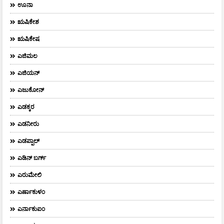
ಊನಾ
ಋಷಿಕೇಶ
ಋಷಿಕೇಷ
ಎಜಿಮಲ
ಎಜಿಯನ್
ಎಜುಕೋನ್
ಎಡಕ್ಕರ
ಎಡನೀರು
ಎಡಪ್ಪಾಲ್
ಎಡಿನ್ ಬರ್ಗ್
ಎರುಮೇಲಿ
ಎರ್ಣಾಕುಳಂ
ಎರ್ನಾಕುಐಂ