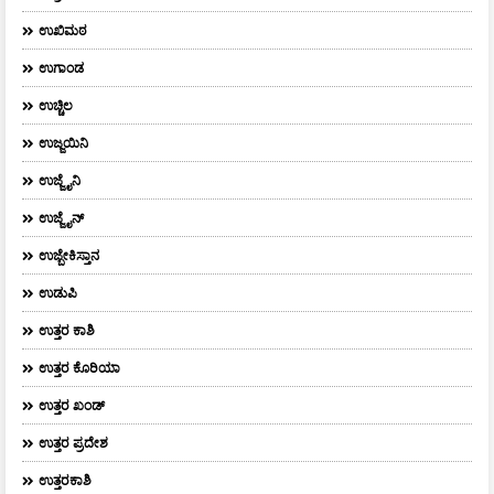
ಉಖಿಮಠ
ಉಗಾಂಡ
ಉಚ್ಚಿಲ
ಉಜ್ಜಯಿನಿ
ಉಜ್ಜೈನಿ
ಉಜ್ಜೈನ್
ಉಜ್ಬೇಕಿಸ್ತಾನ
ಉಡುಪಿ
ಉತ್ತರ ಕಾಶಿ
ಉತ್ತರ ಕೊರಿಯಾ
ಉತ್ತರ ಖಂಡ್
ಉತ್ತರ ಪ್ರದೇಶ
ಉತ್ತರಕಾಶಿ