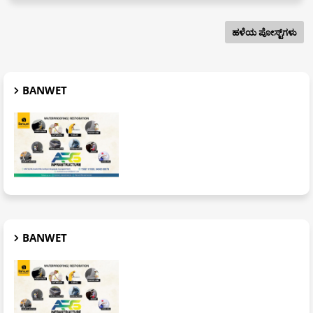
ಹಳೆಯ ಪೋಸ್ಟ್‌ಗಳು
BANWET
BANWET