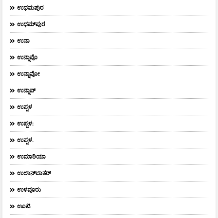
ಉಧಮಪುರ
ಉಧಮ್‌ಪುರ
ಉನಾ
ಉನ್ನಾವೊ
ಉನ್ನಾವೋ
ಉನ್ನಾವ್
ಉಪ್ಪಳ
ಉಪ್ಪಳ:
ಉಪ್ಪಳ.
ಉಮಾರಿಯಾ
ಉಲಾನ್‌ಬಾತರ್
ಉಳವೂರು
ಊಟಿ