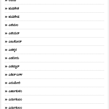
ಊನಾ
ಋಷಿಕೇಶ
ಋಷಿಕೇಷ
ಎಜಿಮಲ
ಎಜಿಯನ್
ಎಜುಕೋನ್
ಎಡಕ್ಕರ
ಎಡನೀರು
ಎಡಪ್ಪಾಲ್
ಎಡಿನ್ ಬರ್ಗ್
ಎರುಮೇಲಿ
ಎರ್ಣಾಕುಳಂ
ಎರ್ನಾಕುಐಂ
ಎರ್ನಾಕುಲಂ