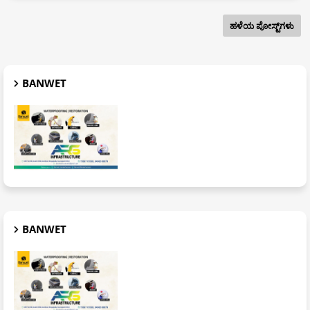
ಹಳೆಯ ಪೋಸ್ಟ್‌ಗಳು
BANWET
BANWET