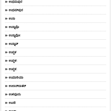
ಉಧಮಪುರ
ಉಧಮ್‌ಪುರ
ಉನಾ
ಉನ್ನಾವೊ
ಉನ್ನಾವೋ
ಉನ್ನಾವ್
ಉಪ್ಪಳ
ಉಪ್ಪಳ:
ಉಪ್ಪಳ.
ಉಮಾರಿಯಾ
ಉಲಾನ್‌ಬಾತರ್
ಉಳವೂರು
ಊಟಿ