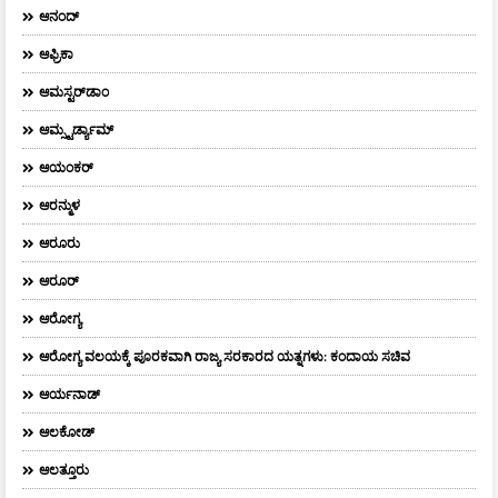
ಆನಂದ್‌
ಆಫ್ರಿಕಾ
ಆಮಸ್ಟರ್‌ಡಾಂ
ಆಮ್ಸ್ಟರ್ಡ್ಯಾಮ್
ಆಯಂಕರ್
ಆರನ್ಮುಳ
ಆರೂರು
ಆರೂರ್
ಆರೋಗ್ಯ
ಆರೋಗ್ಯ ವಲಯಕ್ಕೆ ಪೂರಕವಾಗಿ ರಾಜ್ಯ ಸರಕಾರದ ಯತ್ನಗಳು: ಕಂದಾಯ ಸಚಿವ
ಆರ್ಯನಾಡ್
ಆಲಕೋಡ್
ಆಲತ್ತೂರು