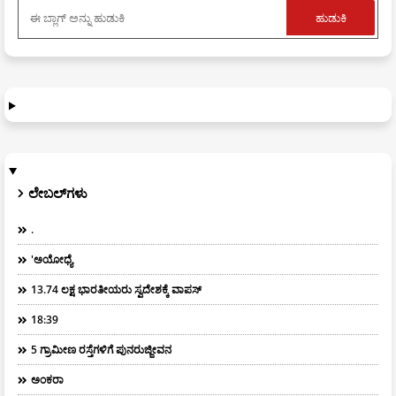
ಲೇಬಲ್‌ಗಳು
.
'ಅಯೋಧ್ಯೆ
13.74 ಲಕ್ಷ ಭಾರತೀಯರು ಸ್ವದೇಶಕ್ಕೆ ವಾಪಸ್
18:39
5 ಗ್ರಾಮೀಣ ರಸ್ತೆಗಳಿಗೆ ಪುನರುಜ್ಜೀವನ
ಅಂಕರಾ