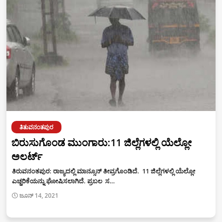
ತಿತುವನಂತಪುರ
ಬಿರುಸುಗೊಂಡ ಮುಂಗಾರು:11 ಜಿಲ್ಲೆಗಳಲ್ಲಿ ಯೆಲ್ಲೋ
ಅಲರ್ಟ್
ತಿರುವನಂತಪುರ: ರಾಜ್ಯದಲ್ಲಿ ಮಾನ್ಸೂನ್ ತೀವ್ರಗೊಂಡಿದೆ. 11 ಜಿಲ್ಲೆಗಳಲ್ಲಿ ಯೆಲ್ಲೋ
ಎಚ್ಚರಿಕೆಯನ್ನು ಘೋಷಿಸಲಾಗಿದೆ. ಪ್ರಬಲ ಸ…
ಜೂನ್ 14, 2021