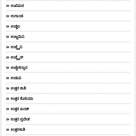
ಉಖಿಮಠ
ಉಗಾಂಡ
ಉಚ್ಚಿಲ
ಉಜ್ಜಯಿನಿ
ಉಜ್ಜೈನಿ
ಉಜ್ಜೈನ್
ಉಜ್ಬೇಕಿಸ್ತಾನ
ಉಡುಪಿ
ಉತ್ತರ ಕಾಶಿ
ಉತ್ತರ ಕೊರಿಯಾ
ಉತ್ತರ ಖಂಡ್
ಉತ್ತರ ಪ್ರದೇಶ
ಉತ್ತರಕಾಶಿ