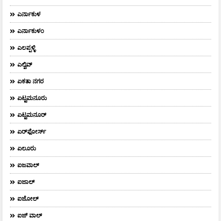
ಎರ್ನಾಕುಳ
ಎರ್ನಾಕುಳಂ
ಎಲಪ್ಪಳ್ಳಿ
ಎಲ್ವಿವ್
ಏಕತಾ ನಗರ
ಏಟ್ಟಮನೂರು
ಏಟ್ಟಮನೂರ್
ಏರ್‌ಫೋರ್ಸ್‌
ಏಲೂರು
ಐಜವಾಲ್
ಐಜಾಲ್
ಐಜೋಲ್
ಐಜ್ ವಾಲ್