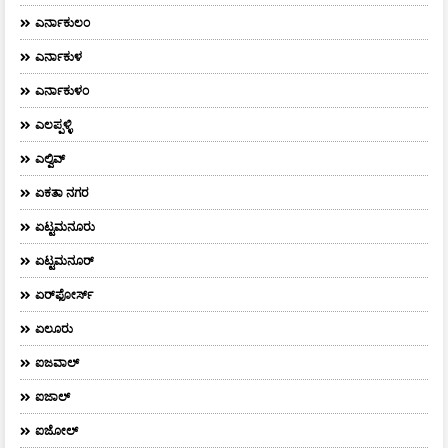
ಎರ್ನಾಕುಲಂ
ಎರ್ನಾಕುಳ
ಎರ್ನಾಕುಳಂ
ಎಲಪ್ಪಳ್ಳಿ
ಎಲ್ವಿವ್
ಏಕತಾ ನಗರ
ಏಟ್ಟಮನೂರು
ಏಟ್ಟಮನೂರ್
ಏರ್‌ಫೋರ್ಸ್‌
ಏಲೂರು
ಐಜವಾಲ್
ಐಜಾಲ್
ಐಜೋಲ್