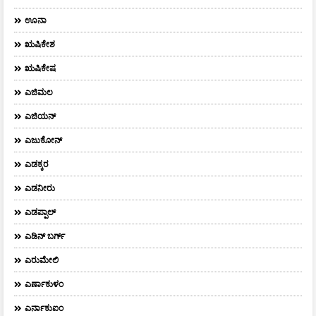
ಊನಾ
ಋಷಿಕೇಶ
ಋಷಿಕೇಷ
ಎಜಿಮಲ
ಎಜಿಯನ್
ಎಜುಕೋನ್
ಎಡಕ್ಕರ
ಎಡನೀರು
ಎಡಪ್ಪಾಲ್
ಎಡಿನ್ ಬರ್ಗ್
ಎರುಮೇಲಿ
ಎರ್ಣಾಕುಳಂ
ಎರ್ನಾಕುಐಂ