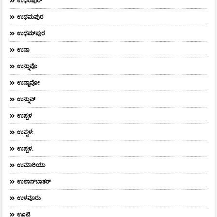
ಉಧಂಪುರ್
ಉಧಮಪುರ
ಉಧಮ್‌ಪುರ
ಉನಾ
ಉನ್ನಾವೊ
ಉನ್ನಾವೋ
ಉನ್ನಾವ್
ಉಪ್ಪಳ
ಉಪ್ಪಳ:
ಉಪ್ಪಳ.
ಉಮಾರಿಯಾ
ಉಲಾನ್‌ಬಾತರ್
ಉಳವೂರು
ಊಟಿ