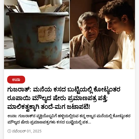
ಉನಾ
ಗುಜರಾತ್: ಮನೆಯ ಕಸದ ಬುಟ್ಟಿಯಲ್ಲಿ ಕೋಟ್ಯಂತರ
ರೂಪಾಯಿ ಮೌಲ್ಯದ ಷೇರು ಪ್ರಮಾಣಪತ್ರ ಪತ್ತೆ;
ಮಾಲಿಕತ್ವಕ್ಕಾಗಿ ತಂದೆ-ಮಗ ಜಟಾಪಟಿ!
ಉನಾ: ಗುಜರಾತ್‌ನ ವ್ಯಕ್ತಿಯೊಬ್ಬನಿಗೆ ಹಳ್ಳಿಯಲ್ಲಿರುವ ತನ್ನ ಅಜ್ಜನ ಮನೆಯಲ್ಲಿ ಕೋಟ್ಯಂತರ
ಮೌಲ್ಯದ ಷೇರು ಪ್ರಮಾಣಪತ್ರಗಳು ಕಸದ ಬುಟ್ಟಿಯಲ್ಲಿ ಪತ…
ನವೆಂಬರ್ 01, 2025