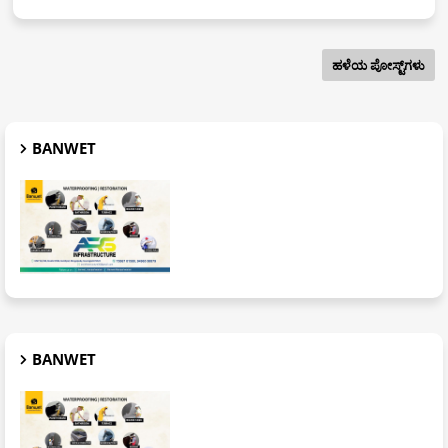
ಹಳೆಯ ಪೋಸ್ಟ್‌ಗಳು
BANWET
BANWET