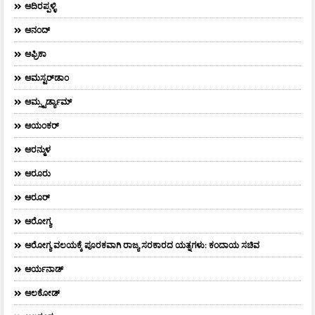
ಆದಿರಪ್ಪಳ್ಳಿ
ಆನಂದ್‌
ಆಫ್ರಿಕಾ
ಆಮಸ್ಟರ್‌ಡಾಂ
ಆಮ್ಸ್ಟರ್ಡ್ಯಾಮ್
ಆಯಂಕರ್
ಆರನ್ಮುಳ
ಆರೂರು
ಆರೂರ್
ಆರೋಗ್ಯ
ಆರೋಗ್ಯ ವಲಯಕ್ಕೆ ಪೂರಕವಾಗಿ ರಾಜ್ಯ ಸರಕಾರದ ಯತ್ನಗಳು: ಕಂದಾಯ ಸಚಿವ
ಆರ್ಯನಾಡ್
ಆಲಕೋಡ್