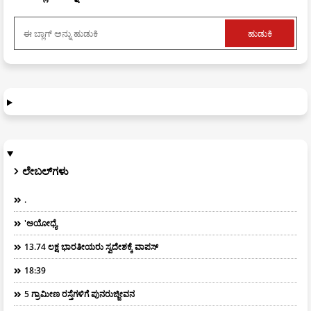
ಲೇಬಲ್‌ಗಳು
.
'ಅಯೋಧ್ಯೆ
13.74 ಲಕ್ಷ ಭಾರತೀಯರು ಸ್ವದೇಶಕ್ಕೆ ವಾಪಸ್
18:39
5 ಗ್ರಾಮೀಣ ರಸ್ತೆಗಳಿಗೆ ಪುನರುಜ್ಜೀವನ