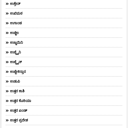
ಉಕ್ರೇನ್
ಉಖಿಮಠ
ಉಗಾಂಡ
ಉಚ್ಚಿಲ
ಉಜ್ಜಯಿನಿ
ಉಜ್ಜೈನಿ
ಉಜ್ಜೈನ್
ಉಜ್ಬೇಕಿಸ್ತಾನ
ಉಡುಪಿ
ಉತ್ತರ ಕಾಶಿ
ಉತ್ತರ ಕೊರಿಯಾ
ಉತ್ತರ ಖಂಡ್
ಉತ್ತರ ಪ್ರದೇಶ