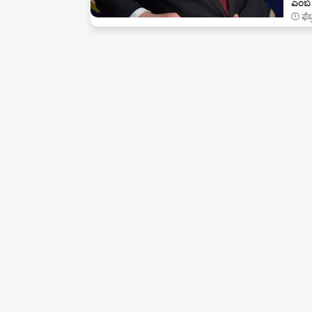
ಎಂಬ 
ಫೆ