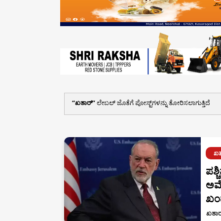
ಖತಾರ್
ಲೇಬಲ್ ಜೊತೆಗೆ ಪೋಸ್ಟ್‌ಗಳನ್ನು ತೋರಿಸಲಾಗುತ್ತಿದೆ
ಖತ
ಪಶ್
ಅಮೆ
ಖಂ
ಖತಾರ್