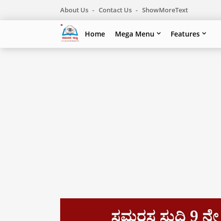
About Us
Contact Us
ShowMoreText
Home
Mega Menu
Features