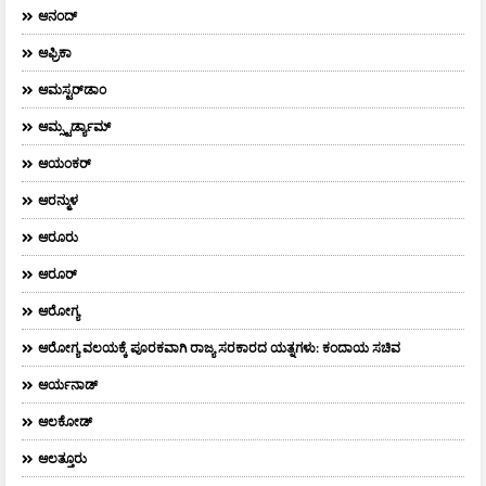
ಆನಂದ್‌
ಆಫ್ರಿಕಾ
ಆಮಸ್ಟರ್‌ಡಾಂ
ಆಮ್ಸ್ಟರ್ಡ್ಯಾಮ್
ಆಯಂಕರ್
ಆರನ್ಮುಳ
ಆರೂರು
ಆರೂರ್
ಆರೋಗ್ಯ
ಆರೋಗ್ಯ ವಲಯಕ್ಕೆ ಪೂರಕವಾಗಿ ರಾಜ್ಯ ಸರಕಾರದ ಯತ್ನಗಳು: ಕಂದಾಯ ಸಚಿವ
ಆರ್ಯನಾಡ್
ಆಲಕೋಡ್
ಆಲತ್ತೂರು