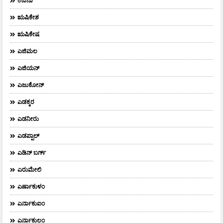
ಊನಾ
ಋಷಿಕೇಶ
ಋಷಿಕೇಷ
ಎಜಿಮಲ
ಎಜಿಯನ್
ಎಜುಕೋನ್
ಎಡಕ್ಕರ
ಎಡನೀರು
ಎಡಪ್ಪಾಲ್
ಎಡಿನ್ ಬರ್ಗ್
ಎರುಮೇಲಿ
ಎರ್ಣಾಕುಳಂ
ಎರ್ನಾಕುಐಂ
ಎರ್ನಾಕುಲಂ