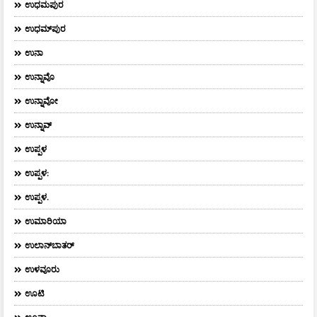
ಉಧಮಪುರ
ಉಧಮ್‌ಪುರ
ಉನಾ
ಉನ್ನಾವೊ
ಉನ್ನಾವೋ
ಉನ್ನಾವ್
ಉಪ್ಪಳ
ಉಪ್ಪಳ:
ಉಪ್ಪಳ.
ಉಮಾರಿಯಾ
ಉಲಾನ್‌ಬಾತರ್
ಉಳವೂರು
ಊಟಿ