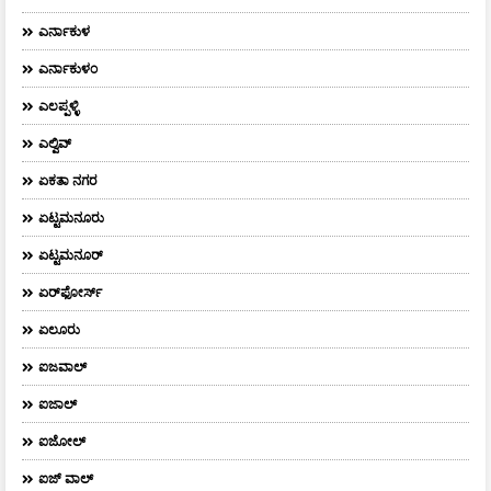
ಎರ್ನಾಕುಳ
ಎರ್ನಾಕುಳಂ
ಎಲಪ್ಪಳ್ಳಿ
ಎಲ್ವಿವ್
ಏಕತಾ ನಗರ
ಏಟ್ಟಮನೂರು
ಏಟ್ಟಮನೂರ್
ಏರ್‌ಫೋರ್ಸ್‌
ಏಲೂರು
ಐಜವಾಲ್
ಐಜಾಲ್
ಐಜೋಲ್
ಐಜ್ ವಾಲ್