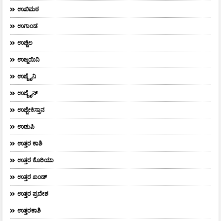
ಉಖಿಮಠ
ಉಗಾಂಡ
ಉಚ್ಚಿಲ
ಉಜ್ಜಯಿನಿ
ಉಜ್ಜೈನಿ
ಉಜ್ಜೈನ್
ಉಜ್ಬೇಕಿಸ್ತಾನ
ಉಡುಪಿ
ಉತ್ತರ ಕಾಶಿ
ಉತ್ತರ ಕೊರಿಯಾ
ಉತ್ತರ ಖಂಡ್
ಉತ್ತರ ಪ್ರದೇಶ
ಉತ್ತರಕಾಶಿ