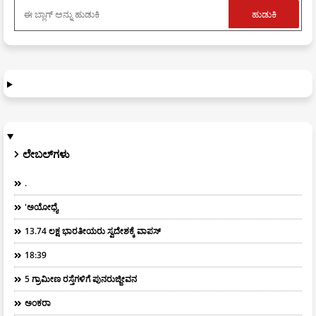
ಲೇಬಲ್‌ಗಳು
.
'ಅಯೋಧ್ಯೆ
13.74 ಲಕ್ಷ ಭಾರತೀಯರು ಸ್ವದೇಶಕ್ಕೆ ವಾಪಸ್
18:39
5 ಗ್ರಾಮೀಣ ರಸ್ತೆಗಳಿಗೆ ಪುನರುಜ್ಜೀವನ
ಅಂಕರಾ