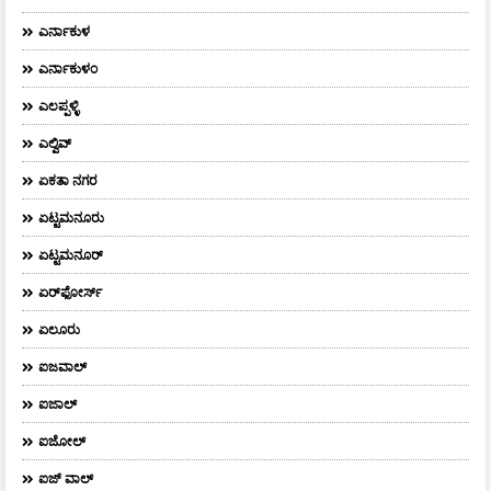
ಎರ್ನಾಕುಳ
ಎರ್ನಾಕುಳಂ
ಎಲಪ್ಪಳ್ಳಿ
ಎಲ್ವಿವ್
ಏಕತಾ ನಗರ
ಏಟ್ಟಮನೂರು
ಏಟ್ಟಮನೂರ್
ಏರ್‌ಫೋರ್ಸ್‌
ಏಲೂರು
ಐಜವಾಲ್
ಐಜಾಲ್
ಐಜೋಲ್
ಐಜ್ ವಾಲ್