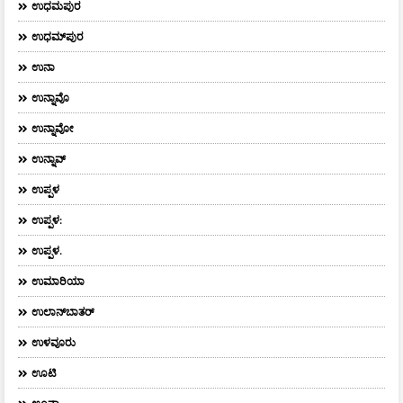
ಉಧಮಪುರ
ಉಧಮ್‌ಪುರ
ಉನಾ
ಉನ್ನಾವೊ
ಉನ್ನಾವೋ
ಉನ್ನಾವ್
ಉಪ್ಪಳ
ಉಪ್ಪಳ:
ಉಪ್ಪಳ.
ಉಮಾರಿಯಾ
ಉಲಾನ್‌ಬಾತರ್
ಉಳವೂರು
ಊಟಿ