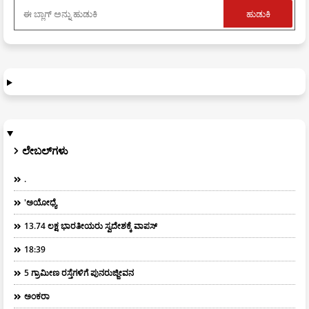
ಲೇಬಲ್‌ಗಳು
.
'ಅಯೋಧ್ಯೆ
13.74 ಲಕ್ಷ ಭಾರತೀಯರು ಸ್ವದೇಶಕ್ಕೆ ವಾಪಸ್
18:39
5 ಗ್ರಾಮೀಣ ರಸ್ತೆಗಳಿಗೆ ಪುನರುಜ್ಜೀವನ
ಅಂಕರಾ