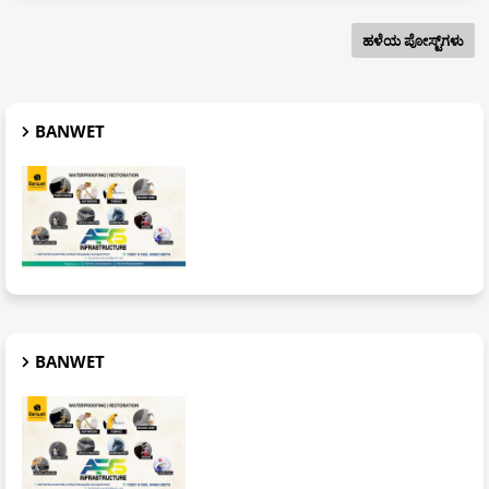
ಹಳೆಯ ಪೋಸ್ಟ್‌ಗಳು
BANWET
BANWET