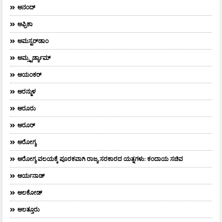
ಆನಂದ್‌
ಆಫ್ರಿಕಾ
ಆಮಸ್ಟರ್‌ಡಾಂ
ಆಮ್ಸ್ಟರ್ಡ್ಯಾಮ್
ಆಯಂಕರ್
ಆರನ್ಮುಳ
ಆರೂರು
ಆರೂರ್
ಆರೋಗ್ಯ
ಆರೋಗ್ಯ ವಲಯಕ್ಕೆ ಪೂರಕವಾಗಿ ರಾಜ್ಯ ಸರಕಾರದ ಯತ್ನಗಳು: ಕಂದಾಯ ಸಚಿವ
ಆರ್ಯನಾಡ್
ಆಲಕೋಡ್
ಆಲತ್ತೂರು