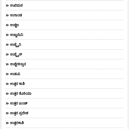
ಉಖಿಮಠ
ಉಗಾಂಡ
ಉಚ್ಚಿಲ
ಉಜ್ಜಯಿನಿ
ಉಜ್ಜೈನಿ
ಉಜ್ಜೈನ್
ಉಜ್ಬೇಕಿಸ್ತಾನ
ಉಡುಪಿ
ಉತ್ತರ ಕಾಶಿ
ಉತ್ತರ ಕೊರಿಯಾ
ಉತ್ತರ ಖಂಡ್
ಉತ್ತರ ಪ್ರದೇಶ
ಉತ್ತರಕಾಶಿ