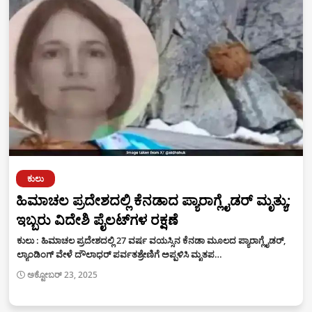
ಕುಲು
ಹಿಮಾಚಲ ಪ್ರದೇಶದಲ್ಲಿ ಕೆನಡಾದ ಪ್ಯಾರಾಗ್ಲೈಡರ್ ಮೃತ್ಯು;
ಇಬ್ಬರು ವಿದೇಶಿ ಪೈಲಟ್‌ಗಳ ರಕ್ಷಣೆ
ಕುಲು : ಹಿಮಾಚಲ ಪ್ರದೇಶದಲ್ಲಿ 27 ವರ್ಷ ವಯಸ್ಸಿನ ಕೆನಡಾ ಮೂಲದ ಪ್ಯಾರಾಗ್ಲೈಡರ್,
ಲ್ಯಾಂಡಿಂಗ್ ವೇಳೆ ದೌಲಾಧರ್ ಪರ್ವತಶ್ರೇಣಿಗೆ ಅಪ್ಪಳಿಸಿ ಮೃತಪ…
ಅಕ್ಟೋಬರ್ 23, 2025