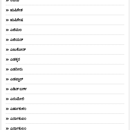
ಊನಾ
ಋಷಿಕೇಶ
ಋಷಿಕೇಷ
ಎಜಿಮಲ
ಎಜಿಯನ್
ಎಜುಕೋನ್
ಎಡಕ್ಕರ
ಎಡನೀರು
ಎಡಪ್ಪಾಲ್
ಎಡಿನ್ ಬರ್ಗ್
ಎರುಮೇಲಿ
ಎರ್ಣಾಕುಳಂ
ಎರ್ನಾಕುಐಂ
ಎರ್ನಾಕುಲಂ