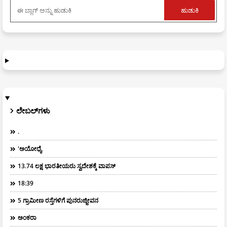
ಲೇಬಲ್‌ಗಳು
.
'ಅಯೋಧ್ಯೆ
13.74 ಲಕ್ಷ ಭಾರತೀಯರು ಸ್ವದೇಶಕ್ಕೆ ವಾಪಸ್
18:39
5 ಗ್ರಾಮೀಣ ರಸ್ತೆಗಳಿಗೆ ಪುನರುಜ್ಜೀವನ
ಅಂಕರಾ