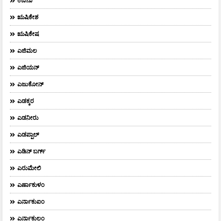
ಊನಾ
ಋಷಿಕೇಶ
ಋಷಿಕೇಷ
ಎಜಿಮಲ
ಎಜಿಯನ್
ಎಜುಕೋನ್
ಎಡಕ್ಕರ
ಎಡನೀರು
ಎಡಪ್ಪಾಲ್
ಎಡಿನ್ ಬರ್ಗ್
ಎರುಮೇಲಿ
ಎರ್ಣಾಕುಳಂ
ಎರ್ನಾಕುಐಂ
ಎರ್ನಾಕುಲಂ