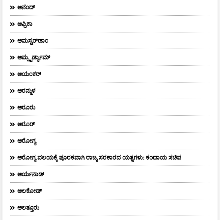
ಆನಂದ್‌
ಆಫ್ರಿಕಾ
ಆಮಸ್ಟರ್‌ಡಾಂ
ಆಮ್ಸ್ಟರ್ಡ್ಯಾಮ್
ಆಯಂಕರ್
ಆರನ್ಮುಳ
ಆರೂರು
ಆರೂರ್
ಆರೋಗ್ಯ
ಆರೋಗ್ಯ ವಲಯಕ್ಕೆ ಪೂರಕವಾಗಿ ರಾಜ್ಯ ಸರಕಾರದ ಯತ್ನಗಳು: ಕಂದಾಯ ಸಚಿವ
ಆರ್ಯನಾಡ್
ಆಲಕೋಡ್
ಆಲತ್ತೂರು