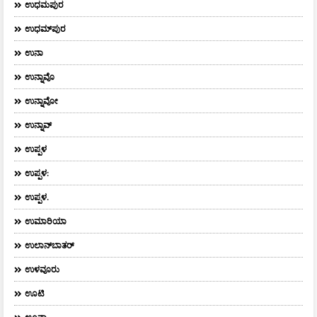
ಉಧಮಪುರ
ಉಧಮ್‌ಪುರ
ಉನಾ
ಉನ್ನಾವೊ
ಉನ್ನಾವೋ
ಉನ್ನಾವ್
ಉಪ್ಪಳ
ಉಪ್ಪಳ:
ಉಪ್ಪಳ.
ಉಮಾರಿಯಾ
ಉಲಾನ್‌ಬಾತರ್
ಉಳವೂರು
ಊಟಿ