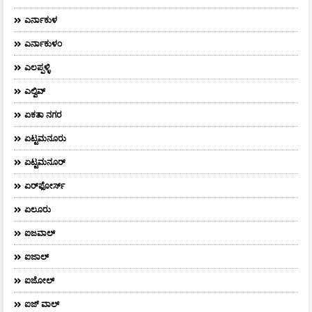
ಎರ್ನಾಕುಳ
ಎರ್ನಾಕುಳಂ
ಎಲಪ್ಪಳ್ಳಿ
ಎಲ್ವಿವ್
ಏಕತಾ ನಗರ
ಏಟ್ಟಮನೂರು
ಏಟ್ಟಮನೂರ್
ಏರ್‌ಫೋರ್ಸ್‌
ಏಲೂರು
ಐಜವಾಲ್
ಐಜಾಲ್
ಐಜೋಲ್
ಐಜ್ ವಾಲ್