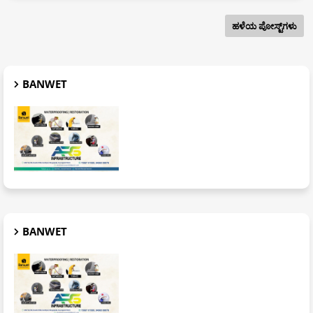
ಹಳೆಯ ಪೋಸ್ಟ್‌ಗಳು
BANWET
BANWET