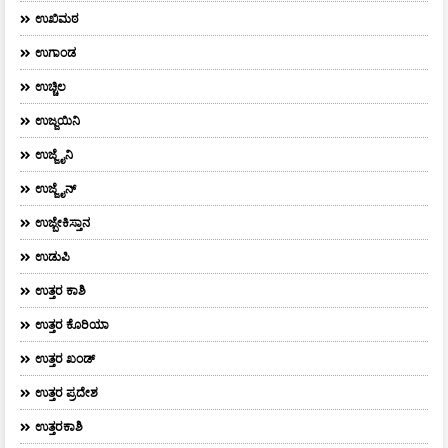
ಉಖಿಮಠ
ಉಗಾಂಡ
ಉಚ್ಚಿಲ
ಉಜ್ಜಯಿನಿ
ಉಜ್ಜೈನಿ
ಉಜ್ಜೈನ್
ಉಜ್ಬೇಕಿಸ್ತಾನ
ಉಡುಪಿ
ಉತ್ತರ ಕಾಶಿ
ಉತ್ತರ ಕೊರಿಯಾ
ಉತ್ತರ ಖಂಡ್
ಉತ್ತರ ಪ್ರದೇಶ
ಉತ್ತರಕಾಶಿ