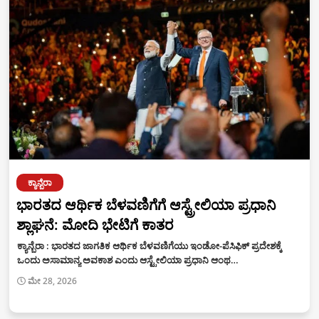
ಕ್ಯಾನ್ಬೆರಾ
ಭಾರತದ ಆರ್ಥಿಕ ಬೆಳವಣಿಗೆಗೆ ಆಸ್ಟ್ರೇಲಿಯಾ ಪ್ರಧಾನಿ
ಶ್ಲಾಘನೆ: ಮೋದಿ ಭೇಟಿಗೆ ಕಾತರ
ಕ್ಯಾನ್ಬೆರಾ : ಭಾರತದ ಜಾಗತಿಕ ಆರ್ಥಿಕ ಬೆಳವಣಿಗೆಯು ಇಂಡೋ-ಪೆಸಿಫಿಕ್ ಪ್ರದೇಶಕ್ಕೆ
ಒಂದು ಅಸಾಮಾನ್ಯ ಅವಕಾಶ ಎಂದು ಆಸ್ಟ್ರೇಲಿಯಾ ಪ್ರಧಾನಿ ಆಂಥ…
ಮೇ 28, 2026