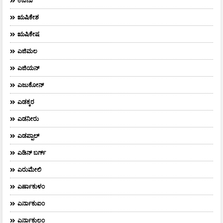
ಊನಾ
ಋಷಿಕೇಶ
ಋಷಿಕೇಷ
ಎಜಿಮಲ
ಎಜಿಯನ್
ಎಜುಕೋನ್
ಎಡಕ್ಕರ
ಎಡನೀರು
ಎಡಪ್ಪಾಲ್
ಎಡಿನ್ ಬರ್ಗ್
ಎರುಮೇಲಿ
ಎರ್ಣಾಕುಳಂ
ಎರ್ನಾಕುಐಂ
ಎರ್ನಾಕುಲಂ