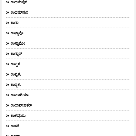
ಉಧಮಪುರ
ಉಧಮ್‌ಪುರ
ಉನಾ
ಉನ್ನಾವೊ
ಉನ್ನಾವೋ
ಉನ್ನಾವ್
ಉಪ್ಪಳ
ಉಪ್ಪಳ:
ಉಪ್ಪಳ.
ಉಮಾರಿಯಾ
ಉಲಾನ್‌ಬಾತರ್
ಉಳವೂರು
ಊಟಿ