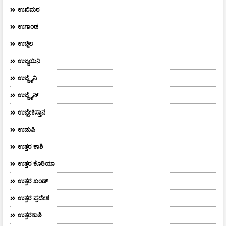
ಉಖಿಮಠ
ಉಗಾಂಡ
ಉಚ್ಚಿಲ
ಉಜ್ಜಯಿನಿ
ಉಜ್ಜೈನಿ
ಉಜ್ಜೈನ್
ಉಜ್ಬೇಕಿಸ್ತಾನ
ಉಡುಪಿ
ಉತ್ತರ ಕಾಶಿ
ಉತ್ತರ ಕೊರಿಯಾ
ಉತ್ತರ ಖಂಡ್
ಉತ್ತರ ಪ್ರದೇಶ
ಉತ್ತರಕಾಶಿ