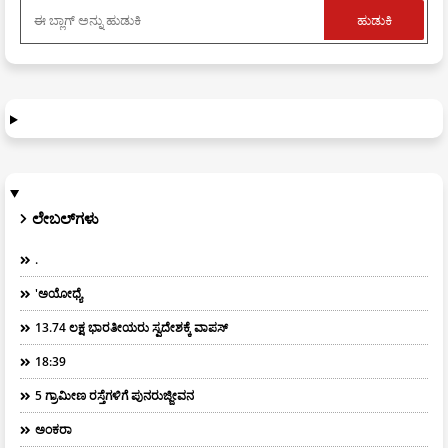
ಲೇಬಲ್‌ಗಳು
.
'ಅಯೋಧ್ಯೆ
13.74 ಲಕ್ಷ ಭಾರತೀಯರು ಸ್ವದೇಶಕ್ಕೆ ವಾಪಸ್
18:39
5 ಗ್ರಾಮೀಣ ರಸ್ತೆಗಳಿಗೆ ಪುನರುಜ್ಜೀವನ
ಅಂಕರಾ