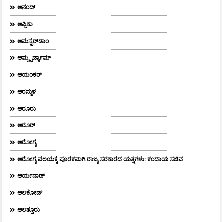
ಆನಂದ್‌
ಆಫ್ರಿಕಾ
ಆಮಸ್ಟರ್‌ಡಾಂ
ಆಮ್ಸ್ಟರ್ಡ್ಯಾಮ್
ಆಯಂಕರ್
ಆರನ್ಮುಳ
ಆರೂರು
ಆರೂರ್
ಆರೋಗ್ಯ
ಆರೋಗ್ಯ ವಲಯಕ್ಕೆ ಪೂರಕವಾಗಿ ರಾಜ್ಯ ಸರಕಾರದ ಯತ್ನಗಳು: ಕಂದಾಯ ಸಚಿವ
ಆರ್ಯನಾಡ್
ಆಲಕೋಡ್
ಆಲತ್ತೂರು