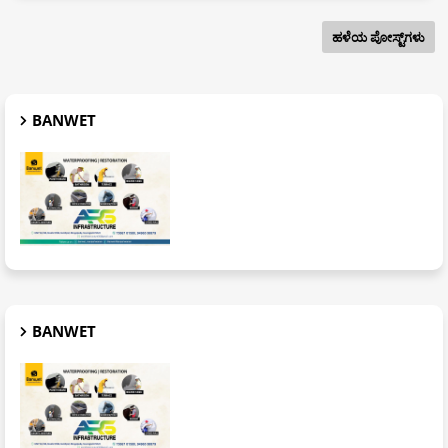
ಹಳೆಯ ಪೋಸ್ಟ್‌ಗಳು
BANWET
BANWET