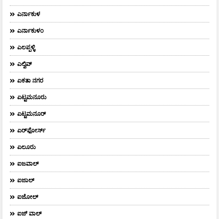
ಎರ್ನಾಕುಳ
ಎರ್ನಾಕುಳಂ
ಎಲಪ್ಪಳ್ಳಿ
ಎಲ್ವಿವ್
ಏಕತಾ ನಗರ
ಏಟ್ಟಮನೂರು
ಏಟ್ಟಮನೂರ್
ಏರ್‌ಫೋರ್ಸ್‌
ಏಲೂರು
ಐಜವಾಲ್
ಐಜಾಲ್
ಐಜೋಲ್
ಐಜ್ ವಾಲ್