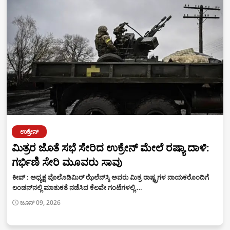
ಉಕ್ರೇನ್
ಮಿತ್ರರ ಜೊತೆ ಸಭೆ ಸೇರಿದ ಉಕ್ರೇನ್ ಮೇಲೆ ರಷ್ಯಾ ದಾಳಿ:
ಗರ್ಭಿಣಿ ಸೇರಿ ಮೂವರು ಸಾವು
ಕೀವ್‌ : ಅಧ್ಯಕ್ಷ ವೊಲೊಡಿಮಿರ್‌ ಝೆಲೆನ್‌ಸ್ಕಿ ಅವರು ಮಿತ್ರ ರಾಷ್ಟ್ರಗಳ ನಾಯಕರೊಂದಿಗೆ
ಲಂಡನ್‌ನಲ್ಲಿ ಮಾತುಕತೆ ನಡೆಸಿದ ಕೆಲವೇ ಗಂಟೆಗಳಲ್ಲಿ,…
ಜೂನ್ 09, 2026