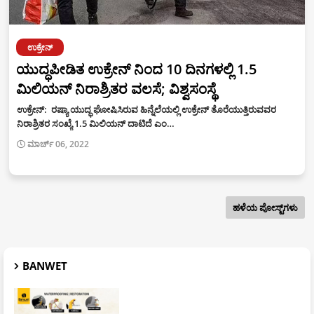
ಉಕ್ರೇನ್
ಯುದ್ಧಪೀಡಿತ ಉಕ್ರೇನ್ ನಿಂದ 10 ದಿನಗಳಲ್ಲಿ 1.5
ಮಿಲಿಯನ್ ನಿರಾಶ್ರಿತರ ವಲಸೆ; ವಿಶ್ವಸಂಸ್ಥೆ
ಉಕ್ರೇನ್: ರಷ್ಯಾ ಯುದ್ಧ ಘೋಷಿಸಿರುವ ಹಿನ್ನೆಲೆಯಲ್ಲಿ ಉಕ್ರೇನ್ ತೊರೆಯುತ್ತಿರುವವರ
ನಿರಾಶ್ರಿತರ ಸಂಖ್ಯೆ 1.5 ಮಿಲಿಯನ್ ದಾಟಿದೆ ಎಂ…
ಮಾರ್ಚ್ 06, 2022
ಹಳೆಯ ಪೋಸ್ಟ್‌ಗಳು
BANWET