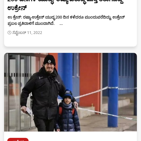
ಉಕ್ರೇನ್
ಉ ಕ್ರೇನ್: ರಷ್ಯಾ-ಉಕ್ರೇನ್ ಯುದ್ಧ 200 ದಿನ ಕಳೆದರೂ ಮುಂದುವರೆದಿದ್ದು, ಉಕ್ರೇನ್
ಪ್ರಬಲ ಪ್ರತಿದಾಳಿಗೆ ಮುಂದಾಗಿದೆ. …
ಸೆಪ್ಟೆಂಬರ್ 11, 2022