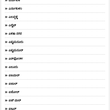
ಎರ್ನಾಕುಳ
ಎರ್ನಾಕುಳಂ
ಎಲಪ್ಪಳ್ಳಿ
ಎಲ್ವಿವ್
ಏಕತಾ ನಗರ
ಏಟ್ಟಮನೂರು
ಏಟ್ಟಮನೂರ್
ಏರ್‌ಫೋರ್ಸ್‌
ಏಲೂರು
ಐಜವಾಲ್
ಐಜಾಲ್
ಐಜೋಲ್
ಐಜ್ ವಾಲ್
ಐಜ್ವಲ್