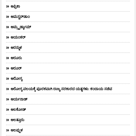
ಆಫ್ರಿಕಾ
ಆಮಸ್ಟರ್‌ಡಾಂ
ಆಮ್ಸ್ಟರ್ಡ್ಯಾಮ್
ಆಯಂಕರ್
ಆರನ್ಮುಳ
ಆರೂರು
ಆರೂರ್
ಆರೋಗ್ಯ
ಆರೋಗ್ಯ ವಲಯಕ್ಕೆ ಪೂರಕವಾಗಿ ರಾಜ್ಯ ಸರಕಾರದ ಯತ್ನಗಳು: ಕಂದಾಯ ಸಚಿವ
ಆರ್ಯನಾಡ್
ಆಲಕೋಡ್
ಆಲತ್ತೂರು
ಆಲಪ್ಪುಳ