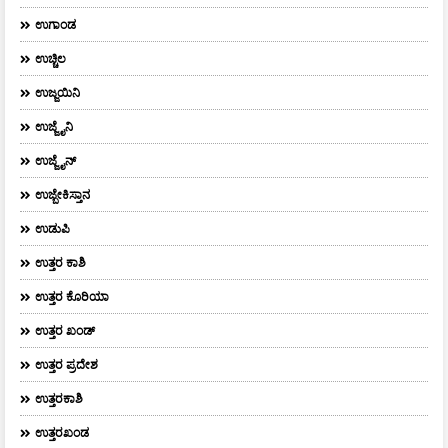
ಉಗಾಂಡ
ಉಚ್ಚಿಲ
ಉಜ್ಜಯಿನಿ
ಉಜ್ಜೈನಿ
ಉಜ್ಜೈನ್
ಉಜ್ಬೇಕಿಸ್ತಾನ
ಉಡುಪಿ
ಉತ್ತರ ಕಾಶಿ
ಉತ್ತರ ಕೊರಿಯಾ
ಉತ್ತರ ಖಂಡ್
ಉತ್ತರ ಪ್ರದೇಶ
ಉತ್ತರಕಾಶಿ
ಉತ್ತರಖಂಡ