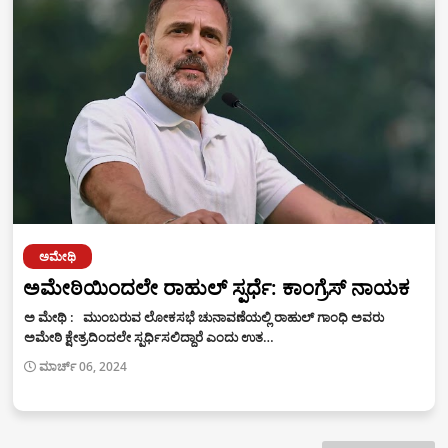
ಅಮೇಥಿ
ಅಮೇಠಿಯಿಂದಲೇ ರಾಹುಲ್ ಸ್ಪರ್ಧೆ: ಕಾಂಗ್ರೆಸ್ ನಾಯಕ
ಅ ಮೇಥಿ : ಮುಂಬರುವ ಲೋಕಸಭೆ ಚುನಾವಣೆಯಲ್ಲಿ ರಾಹುಲ್ ಗಾಂಧಿ ಅವರು
ಅಮೇಠಿ ಕ್ಷೇತ್ರದಿಂದಲೇ ಸ್ಪರ್ಧಿಸಲಿದ್ದಾರೆ ಎಂದು ಉತ…
ಮಾರ್ಚ್ 06, 2024