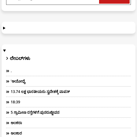
ಲೇಬಲ್‌ಗಳು
.
'ಅಯೋಧ್ಯೆ
13.74 ಲಕ್ಷ ಭಾರತೀಯರು ಸ್ವದೇಶಕ್ಕೆ ವಾಪಸ್
18:39
5 ಗ್ರಾಮೀಣ ರಸ್ತೆಗಳಿಗೆ ಪುನರುಜ್ಜೀವನ
ಅಂಕರಾ
ಅಂಕಾರ