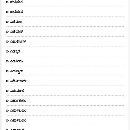
ಋಷಿಕೇಶ
ಋಷಿಕೇಷ
ಎಜಿಮಲ
ಎಜಿಯನ್
ಎಜುಕೋನ್
ಎಡಕ್ಕರ
ಎಡನೀರು
ಎಡಪ್ಪಾಲ್
ಎಡಿನ್ ಬರ್ಗ್
ಎರುಮೇಲಿ
ಎರ್ಣಾಕುಳಂ
ಎರ್ನಾಕುಐಂ
ಎರ್ನಾಕುಲಂ