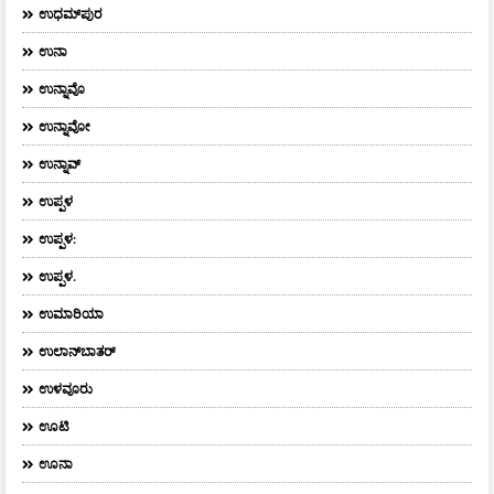
ಉಧಮ್‌ಪುರ
ಉನಾ
ಉನ್ನಾವೊ
ಉನ್ನಾವೋ
ಉನ್ನಾವ್
ಉಪ್ಪಳ
ಉಪ್ಪಳ:
ಉಪ್ಪಳ.
ಉಮಾರಿಯಾ
ಉಲಾನ್‌ಬಾತರ್
ಉಳವೂರು
ಊಟಿ
ಊನಾ