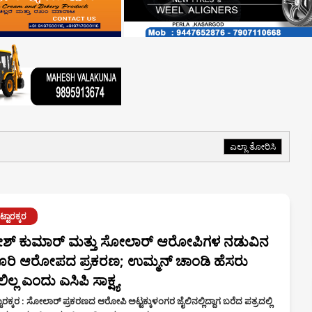
ೆ
ಎಲ್ಲಾ ತೋರಿಸಿ
್ಟಾರಕ್ಕರ
ೇಶ್ ಕುಮಾರ್ ಮತ್ತು ಸೋಲಾರ್ ಆರೋಪಿಗಳ ನಡುವಿನ
ೂರಿ ಆರೋಪದ ಪ್ರಕರಣ; ಉಮ್ಮನ್ ಚಾಂಡಿ ಹೆಸರು
ಿಲ್ಲ ಎಂದು ಎಸಿಪಿ ಸಾಕ್ಷ್ಯ
ಾರಕ್ಕರ : ಸೋಲಾರ್ ಪ್ರಕರಣದ ಆರೋಪಿ ಅಟ್ಟಕ್ಕುಳಂಗರ ಜೈಲಿನಲ್ಲಿದ್ದಾಗ ಬರೆದ ಪತ್ರದಲ್ಲಿ