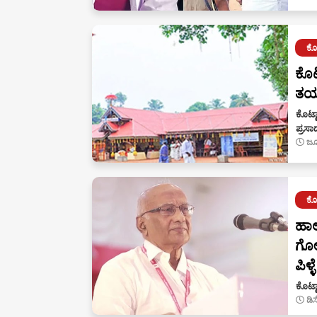
ಕೊಟ
ಕೊಟ
ತಯಾ
ಕೊಟ್ಟ
ಪ್ರಸ
ಜೂ
ಕೊಟ
ಹಾಲ
ಗೋಪ
ಪಿಳ್ಳೆ
ಕೊಟ್
ಡಿ