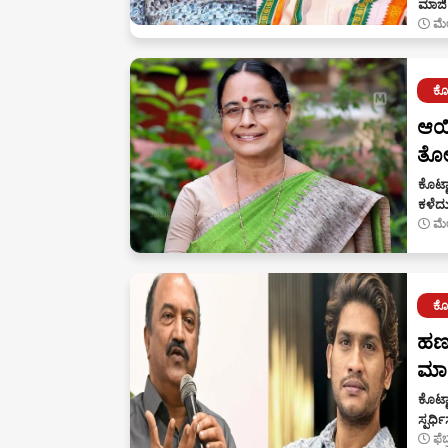
ಮಾಜಿ
ಮೇ
ಕೊಟ
ಆಯಿ
ತೋರ
ಕೊಟ್ಟ
ಕಳೆದ
ಮೇ
ಕೊಟ
ಹಣಕ
ಮಾರ
ಕೊಟ್ಟ
ಸ್ಪರ್
ಫೆ