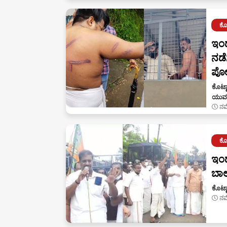
ಕೊಟ
ಇಂಧ
ನಡೆ
ಪೋಲ
ಕೊಟ್ಟ
ಯುವಮ
ನವ
ಕೊಟ
ಇಂಧ
ಬಾಲ
ಕೊಟ್ಟ
ನವ