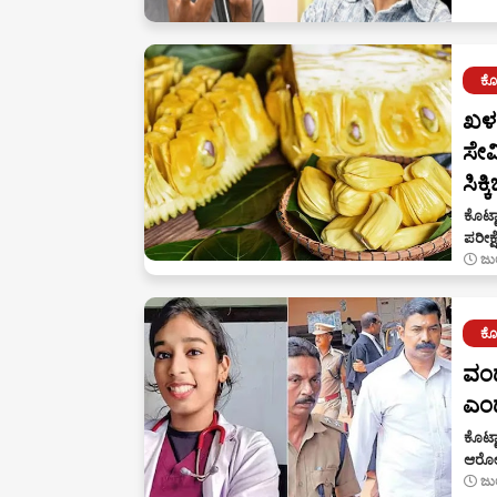
ಕೊಟ
ಖಳನ
ಸೇವ
ಸಿಕ್
ಕೊಟ್ಟ
ಪರೀಕ್
ಜು
ಕೊಟ
ವಂದ
ಎಂದು
ಕೊಟ್ಟ
ಆರೋಪ
ಜು