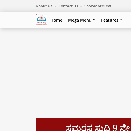
About Us
Contact Us
ShowMoreText
Home
Mega Menu
Features