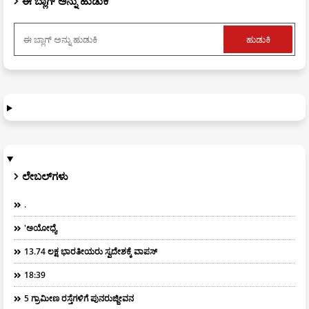
ಈ ಬ್ಲಾಗ್ ಅನ್ನು ಹುಡುಕಿ
ಲೇಬಲ್‌ಗಳು
.
'ಅಯೋಧ್ಯೆ
13.74 ಲಕ್ಷ ಭಾರತೀಯರು ಸ್ವದೇಶಕ್ಕೆ ವಾಪಸ್
18:39
5 ಗ್ರಾಮೀಣ ರಸ್ತೆಗಳಿಗೆ ಪುನರುಜ್ಜೀವನ