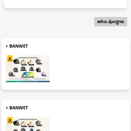
ಹಳೆಯ ಪೋಸ್ಟ್‌ಗಳು
BANWET
BANWET