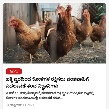
ಷಿಕಾಗೊ
ಹಕ್ಕಿ ಜ್ವರದಿಂದ ಕೋಳಿಗಳ ರಕ್ಷಿಸಲು ವಂಶವಾಹಿಗೆ
ಬದಲಾವಣೆ ತಂದ ವಿಜ್ಞಾನಿಗಳು
ಷಿ ಕಾಗೊ : ಕುಕ್ಕುಟೋದ್ಯಮಕ್ಕೆ ಮಾರಕವಾದ ಹಕ್ಕಿ ಜ್ವರ ನಿಯಂತ್ರಿಸುವ ನಿಟ್ಟಿನಲ್ಲಿ
ಕೋಳಿಗಳ ವಂಶವಾಹಿಯಲ್ಲೇ ಬದಲಾವಣೆ ತರುವ…
ಅಕ್ಟೋಬರ್ 13, 2023