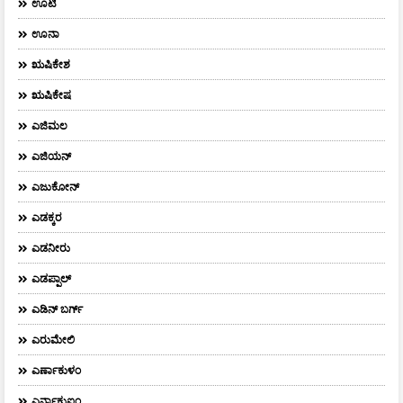
ಊಟಿ
ಊನಾ
ಋಷಿಕೇಶ
ಋಷಿಕೇಷ
ಎಜಿಮಲ
ಎಜಿಯನ್
ಎಜುಕೋನ್
ಎಡಕ್ಕರ
ಎಡನೀರು
ಎಡಪ್ಪಾಲ್
ಎಡಿನ್ ಬರ್ಗ್
ಎರುಮೇಲಿ
ಎರ್ಣಾಕುಳಂ
ಎರ್ನಾಕುಐಂ