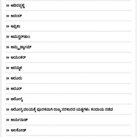
ಆದಿರಪ್ಪಳ್ಳಿ
ಆನಂದ್‌
ಆಫ್ರಿಕಾ
ಆಮಸ್ಟರ್‌ಡಾಂ
ಆಮ್ಸ್ಟರ್ಡ್ಯಾಮ್
ಆಯಂಕರ್
ಆರನ್ಮುಳ
ಆರೂರು
ಆರೂರ್
ಆರೋಗ್ಯ
ಆರೋಗ್ಯ ವಲಯಕ್ಕೆ ಪೂರಕವಾಗಿ ರಾಜ್ಯ ಸರಕಾರದ ಯತ್ನಗಳು: ಕಂದಾಯ ಸಚಿವ
ಆರ್ಯನಾಡ್
ಆಲಕೋಡ್