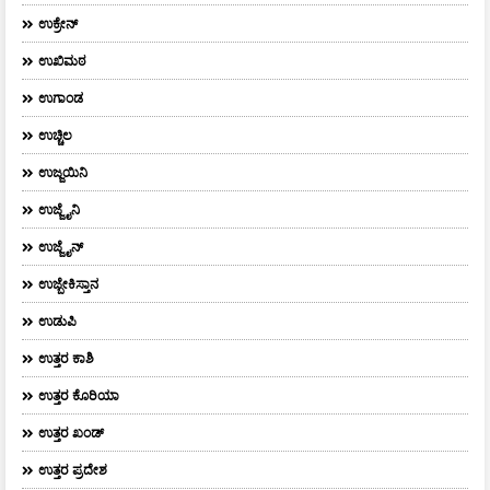
ಉಕ್ರೇನ್
ಉಖಿಮಠ
ಉಗಾಂಡ
ಉಚ್ಚಿಲ
ಉಜ್ಜಯಿನಿ
ಉಜ್ಜೈನಿ
ಉಜ್ಜೈನ್
ಉಜ್ಬೇಕಿಸ್ತಾನ
ಉಡುಪಿ
ಉತ್ತರ ಕಾಶಿ
ಉತ್ತರ ಕೊರಿಯಾ
ಉತ್ತರ ಖಂಡ್
ಉತ್ತರ ಪ್ರದೇಶ