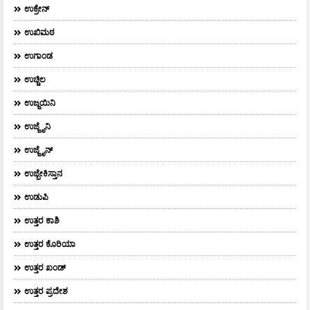
ಉಕ್ರೇನ್
ಉಖಿಮಠ
ಉಗಾಂಡ
ಉಚ್ಚಿಲ
ಉಜ್ಜಯಿನಿ
ಉಜ್ಜೈನಿ
ಉಜ್ಜೈನ್
ಉಜ್ಬೇಕಿಸ್ತಾನ
ಉಡುಪಿ
ಉತ್ತರ ಕಾಶಿ
ಉತ್ತರ ಕೊರಿಯಾ
ಉತ್ತರ ಖಂಡ್
ಉತ್ತರ ಪ್ರದೇಶ