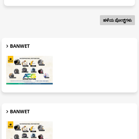
ಹಳೆಯ ಪೋಸ್ಟ್‌ಗಳು
BANWET
BANWET