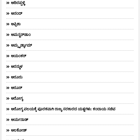
ಆದಿರಪ್ಪಳ್ಳಿ
ಆನಂದ್‌
ಆಫ್ರಿಕಾ
ಆಮಸ್ಟರ್‌ಡಾಂ
ಆಮ್ಸ್ಟರ್ಡ್ಯಾಮ್
ಆಯಂಕರ್
ಆರನ್ಮುಳ
ಆರೂರು
ಆರೂರ್
ಆರೋಗ್ಯ
ಆರೋಗ್ಯ ವಲಯಕ್ಕೆ ಪೂರಕವಾಗಿ ರಾಜ್ಯ ಸರಕಾರದ ಯತ್ನಗಳು: ಕಂದಾಯ ಸಚಿವ
ಆರ್ಯನಾಡ್
ಆಲಕೋಡ್