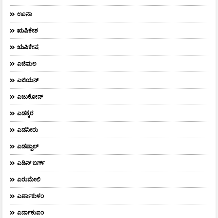
ಊನಾ
ಋಷಿಕೇಶ
ಋಷಿಕೇಷ
ಎಜಿಮಲ
ಎಜಿಯನ್
ಎಜುಕೋನ್
ಎಡಕ್ಕರ
ಎಡನೀರು
ಎಡಪ್ಪಾಲ್
ಎಡಿನ್ ಬರ್ಗ್
ಎರುಮೇಲಿ
ಎರ್ಣಾಕುಳಂ
ಎರ್ನಾಕುಐಂ