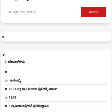
ಲೇಬಲ್‌ಗಳು
.
'ಅಯೋಧ್ಯೆ
13.74 ಲಕ್ಷ ಭಾರತೀಯರು ಸ್ವದೇಶಕ್ಕೆ ವಾಪಸ್
18:39
5 ಗ್ರಾಮೀಣ ರಸ್ತೆಗಳಿಗೆ ಪುನರುಜ್ಜೀವನ