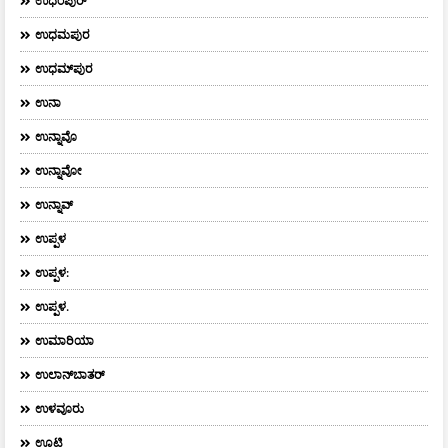
ಉಧಂಪುರ್
ಉಧಮಪುರ
ಉಧಮ್‌ಪುರ
ಉನಾ
ಉನ್ನಾವೊ
ಉನ್ನಾವೋ
ಉನ್ನಾವ್
ಉಪ್ಪಳ
ಉಪ್ಪಳ:
ಉಪ್ಪಳ.
ಉಮಾರಿಯಾ
ಉಲಾನ್‌ಬಾತರ್
ಉಳವೂರು
ಊಟಿ