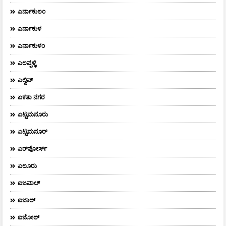
ಎರ್ನಾಕುಲಂ
ಎರ್ನಾಕುಳ
ಎರ್ನಾಕುಳಂ
ಎಲಪ್ಪಳ್ಳಿ
ಎಲ್ವಿವ್
ಏಕತಾ ನಗರ
ಏಟ್ಟಮನೂರು
ಏಟ್ಟಮನೂರ್
ಏರ್‌ಫೋರ್ಸ್‌
ಏಲೂರು
ಐಜವಾಲ್
ಐಜಾಲ್
ಐಜೋಲ್