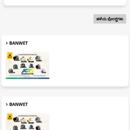
ಹಳೆಯ ಪೋಸ್ಟ್‌ಗಳು
BANWET
BANWET