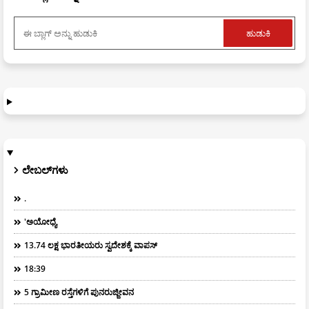
ಲೇಬಲ್‌ಗಳು
.
'ಅಯೋಧ್ಯೆ
13.74 ಲಕ್ಷ ಭಾರತೀಯರು ಸ್ವದೇಶಕ್ಕೆ ವಾಪಸ್
18:39
5 ಗ್ರಾಮೀಣ ರಸ್ತೆಗಳಿಗೆ ಪುನರುಜ್ಜೀವನ