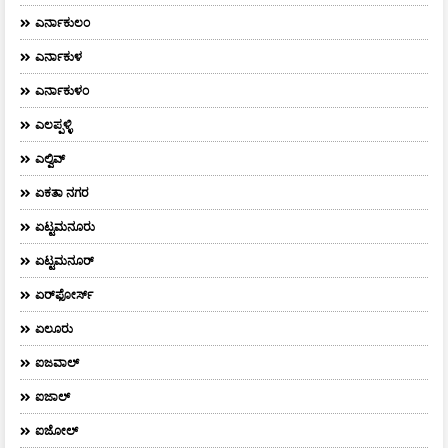
ಎರ್ನಾಕುಲಂ
ಎರ್ನಾಕುಳ
ಎರ್ನಾಕುಳಂ
ಎಲಪ್ಪಳ್ಳಿ
ಎಲ್ವಿವ್
ಏಕತಾ ನಗರ
ಏಟ್ಟಮನೂರು
ಏಟ್ಟಮನೂರ್
ಏರ್‌ಫೋರ್ಸ್‌
ಏಲೂರು
ಐಜವಾಲ್
ಐಜಾಲ್
ಐಜೋಲ್