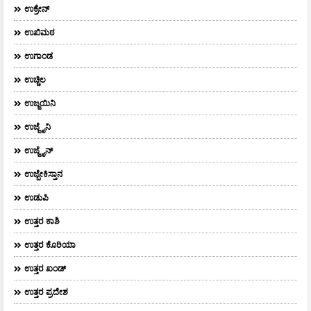
ಉಕ್ರೇನ್
ಉಖಿಮಠ
ಉಗಾಂಡ
ಉಚ್ಚಿಲ
ಉಜ್ಜಯಿನಿ
ಉಜ್ಜೈನಿ
ಉಜ್ಜೈನ್
ಉಜ್ಬೇಕಿಸ್ತಾನ
ಉಡುಪಿ
ಉತ್ತರ ಕಾಶಿ
ಉತ್ತರ ಕೊರಿಯಾ
ಉತ್ತರ ಖಂಡ್
ಉತ್ತರ ಪ್ರದೇಶ