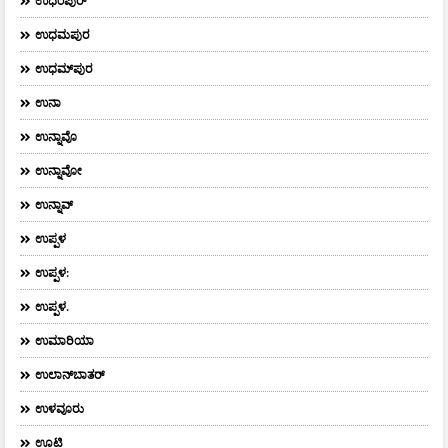
ಉಧಂಪುರ್
ಉಧಮಪುರ
ಉಧಮ್‌ಪುರ
ಉನಾ
ಉನ್ನಾವೊ
ಉನ್ನಾವೋ
ಉನ್ನಾವ್
ಉಪ್ಪಳ
ಉಪ್ಪಳ:
ಉಪ್ಪಳ.
ಉಮಾರಿಯಾ
ಉಲಾನ್‌ಬಾತರ್
ಉಳವೂರು
ಊಟಿ