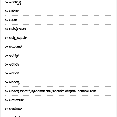
ಆದಿರಪ್ಪಳ್ಳಿ
ಆನಂದ್‌
ಆಫ್ರಿಕಾ
ಆಮಸ್ಟರ್‌ಡಾಂ
ಆಮ್ಸ್ಟರ್ಡ್ಯಾಮ್
ಆಯಂಕರ್
ಆರನ್ಮುಳ
ಆರೂರು
ಆರೂರ್
ಆರೋಗ್ಯ
ಆರೋಗ್ಯ ವಲಯಕ್ಕೆ ಪೂರಕವಾಗಿ ರಾಜ್ಯ ಸರಕಾರದ ಯತ್ನಗಳು: ಕಂದಾಯ ಸಚಿವ
ಆರ್ಯನಾಡ್
ಆಲಕೋಡ್