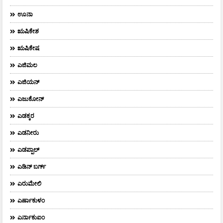
ಊನಾ
ಋಷಿಕೇಶ
ಋಷಿಕೇಷ
ಎಜಿಮಲ
ಎಜಿಯನ್
ಎಜುಕೋನ್
ಎಡಕ್ಕರ
ಎಡನೀರು
ಎಡಪ್ಪಾಲ್
ಎಡಿನ್ ಬರ್ಗ್
ಎರುಮೇಲಿ
ಎರ್ಣಾಕುಳಂ
ಎರ್ನಾಕುಐಂ