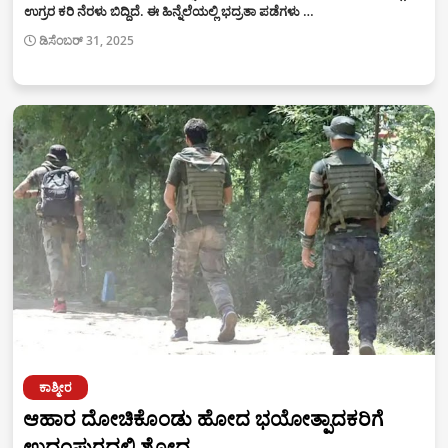
ಉಗ್ರರ ಕರಿ ನೆರಳು ಬಿದ್ದಿದೆ. ಈ ಹಿನ್ನೆಲೆಯಲ್ಲಿ ಭದ್ರತಾ ಪಡೆಗಳು …
ಡಿಸೆಂಬರ್ 31, 2025
ಕಾಶ್ಮೀರ
ಆಹಾರ ದೋಚಿಕೊಂಡು ಹೋದ ಭಯೋತ್ಪಾದಕರಿಗೆ
ಉಧಂಪುರದಲ್ಲಿ ಶೋಧ