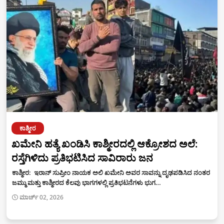
ಕಾಶ್ಮೀರ
ಖಮೇನಿ ಹತ್ಯೆ ಖಂಡಿಸಿ ಕಾಶ್ಮೀರದಲ್ಲಿ ಆಕ್ರೋಶದ ಅಲೆ:
ರಸ್ತೆಗಿಳಿದು ಪ್ರತಿಭಟಿಸಿದ ಸಾವಿರಾರು ಜನ
ಕಾಶ್ಮೀರ: ಇರಾನ್ ಸುಪ್ರೀಂ ನಾಯಕ ಅಲಿ ಖಮೇನಿ ಅವರ ಸಾವನ್ನು ದೃಢಪಡಿಸಿದ ನಂತರ
ಜಮ್ಮು ಮತ್ತು ಕಾಶ್ಮೀರದ ಕೆಲವು ಭಾಗಗಳಲ್ಲಿ ಪ್ರತಿಭಟನೆಗಳು ಭುಗ…
ಮಾರ್ಚ್ 02, 2026