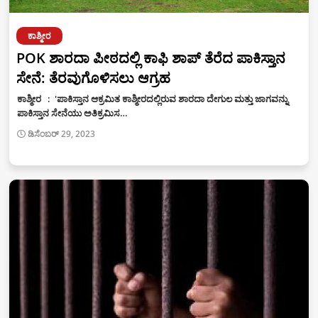
ಕಾಶ್ಮೀರ
POK ಶಾರದಾ ಪೀಠದಲ್ಲಿ ಕಾಫಿ ಶಾಪ್‌ ತೆರೆದ ಪಾಕಿಸ್ತಾನ
ಸೇನೆ: ತೆರವುಗೊಳಿಸಲು ಆಗ್ರಹ
ಕಾಶ್ಮೀರ : 'ಪಾಕಿಸ್ತಾನ ಆಕ್ರಮಿತ ಕಾಶ್ಮೀರದಲ್ಲಿರುವ ಶಾರದಾ ದೇಗುಲ ಮತ್ತು ಜಾಗವನ್ನು
ಪಾಕಿಸ್ತಾನ ಸೇನೆಯು ಅತಿಕ್ರಮಿಸ…
ಡಿಸೆಂಬರ್ 29, 2023