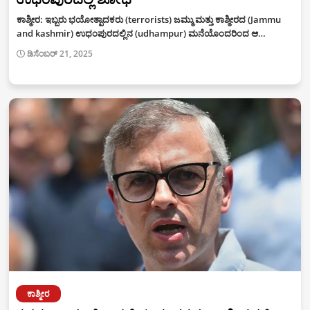
ಕಾಶ್ಮೀರ: ಇಬ್ಬರು ಭಯೋತ್ಪಾದಕರು (terrorists) ಜಮ್ಮು ಮತ್ತು ಕಾಶ್ಮೀರದ (Jammu
and kashmir) ಉಧಂಪುರದಲ್ಲಿನ (udhampur) ಮನೆಯೊಂದರಿಂದ ಆ…
ಡಿಸೆಂಬರ್ 21, 2025
ಕಾಶ್ಮೀರ