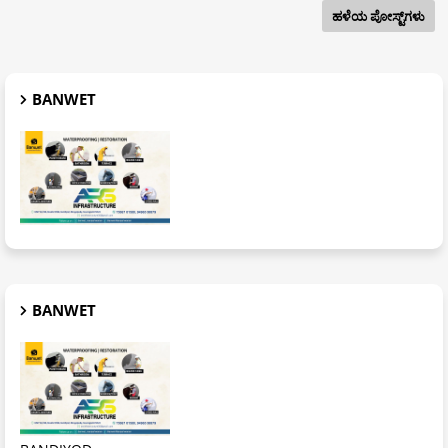
ಹಳೆಯ ಪೋಸ್ಟ್‌ಗಳು
BANWET
BANWET