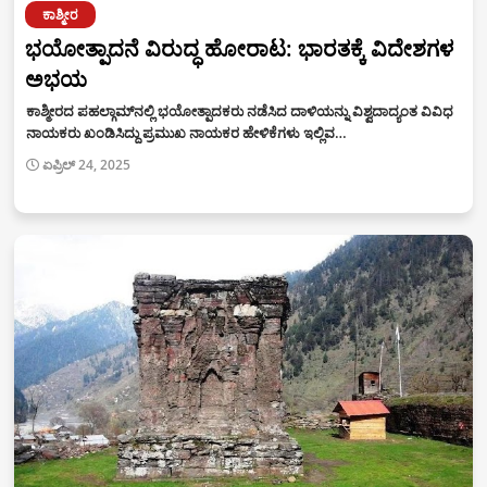
ಕಾಶ್ಮೀರ
ಭಯೋತ್ಪಾದನೆ ವಿರುದ್ಧ ಹೋರಾಟ: ಭಾರತಕ್ಕೆ ವಿದೇಶಗಳ
ಅಭಯ
ಕಾಶ್ಮೀರದ ಪಹಲ್ಗಾಮ್‌ನಲ್ಲಿ ಭಯೋತ್ಪಾದಕರು ನಡೆಸಿದ ದಾಳಿಯನ್ನು ವಿಶ್ವದಾದ್ಯಂತ ವಿವಿಧ
ನಾಯಕರು ಖಂಡಿಸಿದ್ದು ಪ್ರಮುಖ ನಾಯಕರ ಹೇಳಿಕೆಗಳು ಇಲ್ಲಿವ…
ಏಪ್ರಿಲ್ 24, 2025