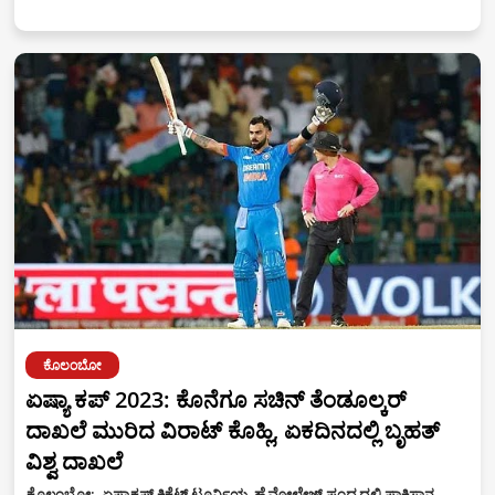
ಕೊಲಂಬೋ
ಏಷ್ಯಾ ಕಪ್ 2023: ಕೊನೆಗೂ ಸಚಿನ್ ತೆಂಡೂಲ್ಕರ್
ದಾಖಲೆ ಮುರಿದ ವಿರಾಟ್ ಕೊಹ್ಲಿ, ಏಕದಿನದಲ್ಲಿ ಬೃಹತ್
ವಿಶ್ವ ದಾಖಲೆ
ಕೊಲಂಬೋ: ಏಷ್ಯಾಕಪ್ ಕ್ರಿಕೆಟ್ ಟೂರ್ನಿಯ ಹೈವೋಲ್ಟೇಜ್ ಪಂದ್ಯದಲ್ಲಿ ಪಾಕಿಸ್ತಾನ