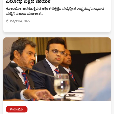
ವಿರೋಧ ಪಕ್ಷದ ನಾಯಕ
ಕೊಲಂಬೋ :ಹದಗೆಡುತ್ತಿರುವ ಆರ್ಥಿಕ ಬಿಕ್ಕಟ್ಟಿನ ಮಧ್ಯೆ ದ್ವೀಪ ರಾಷ್ಟ್ರವನ್ನು 'ಸಾಧ್ಯವಾದ
ಮಟ್ಟಿಗೆ' ಸಹಾಯ ಮಾಡಲು ಶ…
ಏಪ್ರಿಲ್ 04, 2022
ಕೊಲಂಬೋ