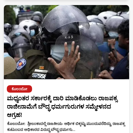
ಕೊಲಂಬೋ
ಮಧ್ಯಂತರ ಸರ್ಕಾರಕ್ಕೆ ದಾರಿ ಮಾಡಿಕೊಡಲು ರಾಜಪಕ್ಸ
ರಾಜೀನಾಮೆಗೆ ಬೌದ್ಧ ಧರ್ಮಗುರುಗಳ ಸಮ್ಮೇಳನದ
ಆಗ್ರಹ!
ಕೊಲಂಬೋ: ಶ್ರೀಲಂಕಾದಲ್ಲಿ ರಾಜಕೀಯ- ಆರ್ಥಿಕ ಬಿಕ್ಕಟ್ಟು ಮುಂದುವರೆದಿದ್ದು, ರಾಜಪಕ್ಸ
ಕುಟುಂಬದ ಅಧಿಕಾರದ ವಿರುದ್ಧ ಬೌದ್ಧ ಧರ್ಮಗು…