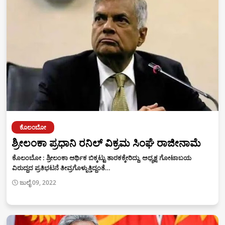
ಕೊಲಂಬೋ
ಶ್ರೀಲಂಕಾ ಪ್ರಧಾನಿ ರನಿಲ್ ವಿಕ್ರಮ ಸಿಂಘೆ ರಾಜೀನಾಮೆ
ಕೊಲಂಬೋ : ಶ್ರೀಲಂಕಾ ಆರ್ಥಿಕ ಬಿಕ್ಕಟ್ಟು ತಾರಕಕ್ಕೇರಿದ್ದು, ಅಧ್ಯಕ್ಷ ಗೋಟಾಬಯ
ವಿರುದ್ಧದ ಪ್ರತಿಭಟನೆ ತೀವ್ರಗೊಳ್ಳುತ್ತಿದ್ದಂತೆ…
ಜುಲೈ 09, 2022