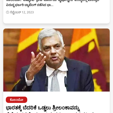
ವಿರುದ್ಧ ಭರ್ಜರಿ ಬ್ಯಾಟಿಂಗ್ ನಡೆಸಿದ ಭಾ…
ಸೆಪ್ಟೆಂಬರ್ 12, 2023
ಕೊಲಂಬೋ
ಭಾರತಕ್ಕೆ ಬೆದರಿಕೆ ಒಡ್ಡಲು ಶ್ರೀಲಂಕಾವನ್ನು