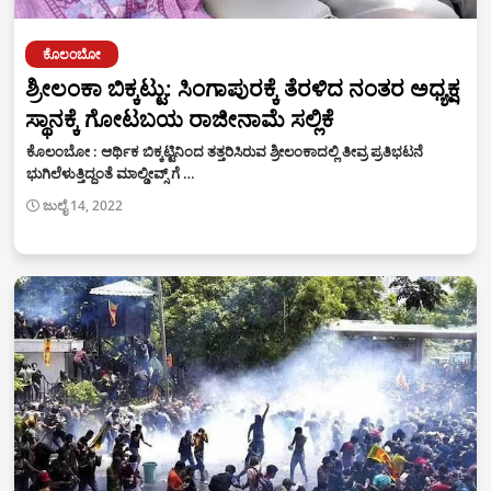
ಕೊಲಂಬೋ
ಶ್ರೀಲಂಕಾ ಬಿಕ್ಕಟ್ಟು: ಸಿಂಗಾಪುರಕ್ಕೆ ತೆರಳಿದ ನಂತರ ಅಧ್ಯಕ್ಷ
ಸ್ಥಾನಕ್ಕೆ ಗೋಟಬಯ ರಾಜೀನಾಮೆ ಸಲ್ಲಿಕೆ
ಕೊಲಂಬೋ : ಆರ್ಥಿಕ ಬಿಕ್ಕಟ್ಟಿನಿಂದ ತತ್ತರಿಸಿರುವ ಶ್ರೀಲಂಕಾದಲ್ಲಿ ತೀವ್ರ ಪ್ರತಿಭಟನೆ
ಭುಗಿಲೆಳುತ್ತಿದ್ದಂತೆ ಮಾಲ್ಡೀವ್ಸ್ ಗೆ …
ಜುಲೈ 14, 2022