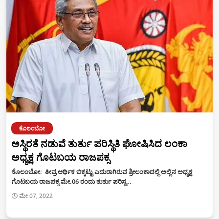
ಕೊಲಂಬೋ
ಅಸ್ಥಿರತೆ ನಡುವೆ ತುರ್ತು ಪರಿಸ್ಥಿತಿ ಘೋಷಿಸಿದ ಲಂಕಾ
ಅಧ್ಯಕ್ಷ ಗೊಟಬಯ ರಾಜಪಕ್ಸ
ಕೊಲಂಬೋ: ತೀವ್ರ ಆರ್ಥಿಕ ಬಿಕ್ಕಟ್ಟು ಎದುರಾಗಿರುವ ಶ್ರೀಲಂಕಾದಲ್ಲಿ ಅಲ್ಲಿನ ಅಧ್ಯಕ್ಷ
ಗೊಟಬಯ ರಾಜಪಕ್ಸ ಮೇ.06 ರಂದು ತುರ್ತು ಪರಿಸ್ಥ…
ಮೇ 07, 2022