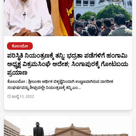
ಕೊಲಂಬೋ
ಪರಿಸ್ಥಿತಿ ನಿಯಂತ್ರಣಕ್ಕೆ ತನ್ನಿ: ಭದ್ರತಾ ಪಡೆಗಳಿಗೆ ಹಂಗಾಮಿ
ಅಧ್ಯಕ್ಷ ವಿಕ್ರಮಸಿಂಘೆ ಆದೇಶ; ಸಿಂಗಾಪುರಕ್ಕೆ ಗೋಟಬಯ
ಪ್ರಯಾಣ
ಕೊಲಂಬೋ : ಶ್ರೀಲಂಕಾ ಆರ್ಥಿಕ ಬಿಕ್ಕಟ್ಟಿನಿಂದಾಗಿ ಉಲ್ಬಣವಾಗಿರುವ ನಾಗರೀಕ
ಸಂಘರ್ಷವನ್ನು ಶೀಘ್ರದಲ್ಲೇ ನಿಯಂತ್ರಣಕ್ಕೆ ತನ್ನಿ ಎಂ…
ಜುಲೈ 13, 2022