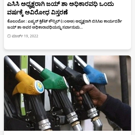
ಎಸಿಸಿ ಅಧ್ಯಕ್ಷರಾಗಿ ಜಯ್ ಶಾ ಅಧಿಕಾರವಧಿ ಒಂದು
ವರ್ಷಕ್ಕೆ ಅವಿರೋಧ ವಿಸ್ತರಣೆ
ಕೊಲಂಬೋ : ಏಷ್ಯನ್ ಕ್ರಿಕೆಟ್ ಕೌನ್ಸಿಲ್ (ಂಅಅ) ಅಧ್ಯಕ್ಷರಾಗಿ ಬಿಸಿಸಿಐ ಕಾರ್ಯದರ್ಶಿ
ಜಯ್ ಶಾ ಅವರ ಅಧಿಕಾರಾವಧಿಯನ್ನು ಸರ್ವಾನುಮ…
ಮಾರ್ಚ್ 19, 2022