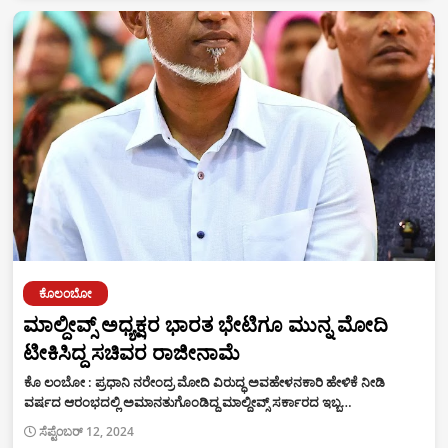
ಕೊಲಂಬೋ
ಮಾಲ್ದೀವ್ಸ್‌ ಅಧ್ಯಕ್ಷರ ಭಾರತ ಭೇಟಿಗೂ ಮುನ್ನ ಮೋದಿ
ಟೀಕಿಸಿದ್ದ ಸಚಿವರ ರಾಜೀನಾಮೆ
ಕೊ ಲಂಬೋ : ಪ್ರಧಾನಿ ನರೇಂದ್ರ ಮೋದಿ ವಿರುದ್ಧ ಅವಹೇಳನಕಾರಿ ಹೇಳಿಕೆ ನೀಡಿ
ವರ್ಷದ ಆರಂಭದಲ್ಲಿ ಅಮಾನತುಗೊಂಡಿದ್ದ ಮಾಲ್ದೀವ್ಸ್‌ ಸರ್ಕಾರದ ಇಬ್ಬ…
ಸೆಪ್ಟೆಂಬರ್ 12, 2024