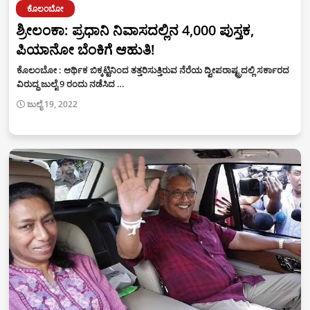
ಕೊಲಂಬೋ
ಶ್ರೀಲಂಕಾ: ಪ್ರಧಾನಿ ನಿವಾಸದಲ್ಲಿನ 4,000 ಪುಸ್ತಕ,
ಪಿಯಾನೋ ಬೆಂಕಿಗೆ ಆಹುತಿ!
ಕೊಲಂಬೋ : ಆರ್ಥಿಕ ಬಿಕ್ಕಟ್ಟಿನಿಂದ ತತ್ತರಿಸುತ್ತಿರುವ ನೆರೆಯ ದ್ವೀಪರಾಷ್ಟ್ರದಲ್ಲಿ ಸರ್ಕಾರದ
ವಿರುದ್ಧ ಜುಲೈ 9 ರಂದು ನಡೆಸಿದ …
ಜುಲೈ 19, 2022