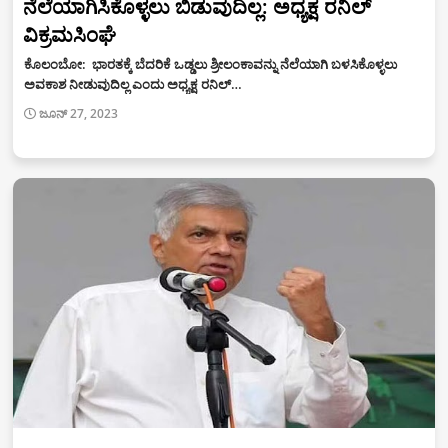
ನೆಲೆಯಾಗಿಸಿಕೊಳ್ಳಲು ಬಿಡುವುದಿಲ್ಲ: ಅಧ್ಯಕ್ಷ ರನಿಲ್‌
ವಿಕ್ರಮಸಿಂಘೆ
ಕೊಲಂಬೋ: ಭಾರತಕ್ಕೆ ಬೆದರಿಕೆ ಒಡ್ಡಲು ಶ್ರೀಲಂಕಾವನ್ನು ನೆಲೆಯಾಗಿ ಬಳಸಿಕೊಳ್ಳಲು
ಅವಕಾಶ ನೀಡುವುದಿಲ್ಲ ಎಂದು ಅಧ್ಯಕ್ಷ ರನಿಲ್‌…
ಜೂನ್ 27, 2023