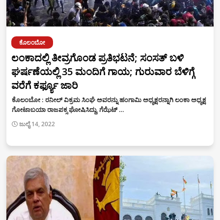
ಕೊಲಂಬೋ
ಲಂಕಾದಲ್ಲಿ ತೀವ್ರಗೊಂಡ ಪ್ರತಿಭಟನೆ; ಸಂಸತ್ ಬಳಿ
ಘರ್ಷಣೆಯಲ್ಲಿ 35 ಮಂದಿಗೆ ಗಾಯ; ಗುರುವಾರ ಬೆಳಿಗ್ಗೆ
ವರೆಗೆ ಕರ್ಫ್ಯೂ ಜಾರಿ
ಕೊಲಂಬೋ : ರನೀಲ್ ವಿಕ್ರಮ ಸಿಂಘೆ ಅವರನ್ನು ಹಂಗಾಮಿ ಅಧ್ಯಕ್ಷರನ್ನಾಗಿ ಲಂಕಾ ಅಧ್ಯಕ್ಷ
ಗೋಟಾಬಯಾ ರಾಜಪಕ್ಸ ಘೋಷಿಸಿದ್ದು, ಗೆಝೆಟ್ …
ಜುಲೈ 14, 2022