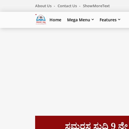
About Us
Contact Us
ShowMoreText
Home
Mega Menu
Features