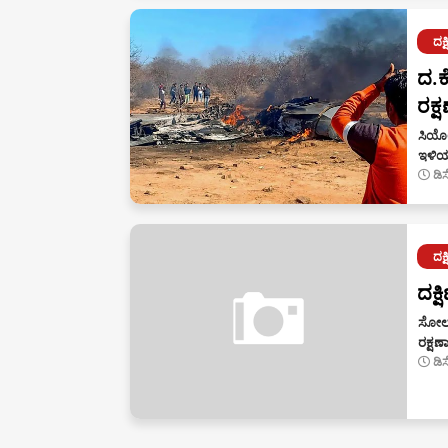
ದಕ
ದ.ಕ
ರಕ್ಷ
ಸಿಯೊಲ
ಇಳಿಯು
ಡಿ
ದಕ
ದಕ್
ಸೋಲ್
ರಕ್ಷಣ
ಡಿ