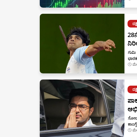
ದಕ
28ನ
ನಿರ
ಗುಮಿ 
ಭಾರತ
ಮೇ
ದಕ
ಪಾಕ
ಅಭಿ
ಸೋಲ್
ಕಾಂಗ್
ಮೇ