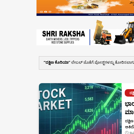
ದಕ್ಷಿಣ ಕೊರಿಯಾ
ಲೇಬಲ್ ಜೊತೆಗೆ ಪೋಸ್ಟ್‌ಗಳನ್ನು ತೋರಿಸಲಾಗುತ್
ದಕ
ಭಾರ
ಮಾರ
ದಕ್ಷಿ
ಅತಿದೊ
ಜೂ