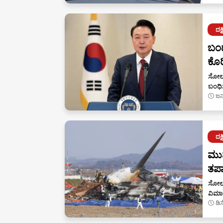
ದಕ
ಬಂಧ
ಕೊರ
ಸೋಲ್
ಬಂಧಿಸ
ಜನ
ದಕ
ಮು
ತಪಾ
ಸೋಲ್
ವಿಮಾ
ಡಿ