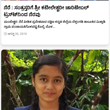
ನೆರೆ : ಸಂತ್ರಸ್ತರಿಗೆ ಶ್ರೀ ಕಟೀಲೇಶ್ವರೀ ಚಾರಿಟೇಬಲ್
ಟ್ರಸ್ಟ್‍ನಿಂದ ನೆರವು
ಮಂಜೇಶ್ವರ: ನೆರೆ ಪೀಡಿತ ಪ್ರದೇಶವಾದ ದಕ್ಷಿಣ ಕನ್ನಡ ಜಿಲ್ಲೆಯ ಬೆಳ್ತಂಗಡಿ ತಾಲೂಕಿನ ಮಿತ್ತಾಡಿ
ಗ್ರಾಮ ಪಂಚಾಯತಿಗೊಳಪಟ್ಟ ಕೊಲ್ಲಿ, ಬೊಳ…
ಆಗಸ್ಟ್ 30, 2019