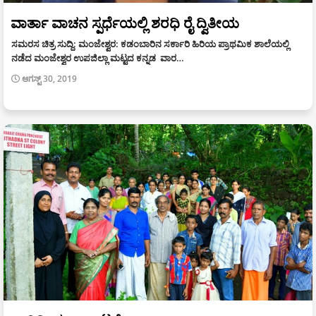
ವಾರ್ತಾ ವಾಚನ ಸ್ಪರ್ಧೆಯಲ್ಲಿ ಶರಧಿ ರೈ ದ್ವಿತೀಯ
ಸಮರಸ ಚಿತ್ರ ಸುದ್ದಿ: ಮಂಜೇಶ್ವರ: ಕಡಂಬಾರಿನ ಸರ್ಕಾರಿ ಹಿರಿಯ ಪ್ರಾಥಮಿಕ ಶಾಲೆಯಲ್ಲಿ
ನಡೆದ ಮಂಜೇಶ್ವರ ಉಪಜಿಲ್ಲಾ ಮಟ್ಟದ ಕನ್ನಡ ವಾರ…
ಆಗಸ್ಟ್ 30, 2019