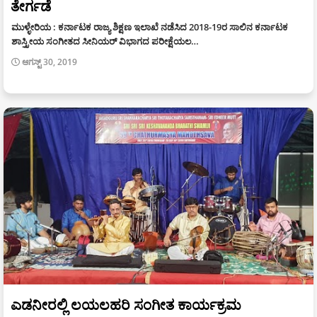
ತೇರ್ಗಡೆ
ಮುಳ್ಳೇರಿಯ : ಕರ್ನಾಟಕ ರಾಜ್ಯ ಶಿಕ್ಷಣ ಇಲಾಖೆ ನಡೆಸಿದ 2018-19ರ ಸಾಲಿನ ಕರ್ನಾಟಕ
ಶಾಸ್ತ್ರೀಯ ಸಂಗೀತದ ಸೀನಿಯರ್ ವಿಭಾಗದ ಪರೀಕ್ಷೆಯಲ…
ಆಗಸ್ಟ್ 30, 2019
ಎಡನೀರಲ್ಲಿ ಲಯಲಹರಿ ಸಂಗೀತ ಕಾರ್ಯಕ್ರಮ