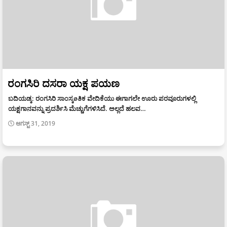
ರಂಗಸಿರಿ ದಸರಾ ಯಕ್ಷ ಪಯಣ
ಬದಿಯಡ್ಕ: ರಂಗಸಿರಿ ಸಾಂಸ್ಕøತಿಕ ವೇದಿಕೆಯು ಈಗಾಗಲೇ ಊರು ಪರವೂರುಗಳಲ್ಲಿ
ಯಕ್ಷಗಾನವನ್ನು ಪ್ರದರ್ಶಿಸಿ ಮೆಚ್ಚುಗೆಗಳಿಸಿದೆ. ಅಲ್ಲದೆ ಹಲವ…
ಆಗಸ್ಟ್ 31, 2019