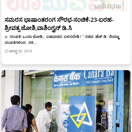
ಸಮರಸ ಭಾಷಾಂತರಂಗ ಸೌರಭ-ಸಂಚಿಕೆ-23-ಬರಹ-
ಶ್ರೀವತ್ಸ ಜೋಶಿ,ವಾಶಿಂಗ್ಟನ್ ಡಿ.ಸಿ
೧. ‘ದಂಪತಿ’ ಒಂದು ಜೋಡಿ ; ಬಹುವಚನ ಬಳಸಬೇಡಿ ! " ಸಚಿವ ಹೆಚ್.ಡಿ ರೇವಣ್ಣ
ದಂಪತಿಗಳಿಂದ ಸಕ…
ಆಗಸ್ಟ್ 30, 2019