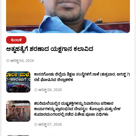
ಕುಂಬಳೆ
ಆತ್ಮಹತ್ಯೆಗೆ ಶರಣಾದ ಯಕ್ಷಗಾನ ಕಲಾವಿದ
ಆಗಸ್ಟ್ 04, 2026
ಕಾಸರಗೋಡು ಜಿಲ್ಲೆಯ ಶಿಕ್ಷಣ ಸಂಸ್ಥೆಗಳಿಗೆ ನಾಳೆ (ಶುಕ್ರವಾರ, ಆಗಸ್ಟ್ 7)
ರಜೆ ಘೋಷಿಸಿದ ಜಿಲ್ಲಾಡಳಿತ
ಆಗಸ್ಟ್ 06, 2026
ಶಬರಿಮಲೆಯಲ್ಲಿನ ದುಷ್ಟಶಕ್ತಿಗಳನ್ನು ನಿವಾರಿಸಲು ಪರಿಹಾರ
ಕಾರ್ಯಗಳನ್ನು ಪ್ರಾರಂಭಿಸಿದ ದೇವಸ್ವಂ: ಕೊಲ್ಲೂರು ಮತ್ತು ಬೇಳ
ಕುಮಾರಮಂಗಲದಲ್ಲಿ ನಡೆದ ವಿಶೇಷ ಪೂಜಾ ವಿಧಿಗಳು
ಆಗಸ್ಟ್ 07, 2026