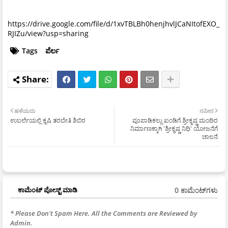
https://drive.google.com/file/d/1xvTBLBh0henjhvlJCaNItofEXO_
RJIZu/view?usp=sharing
Tags
ಪೆರ್ಲ
ಹಳೆಯದು
ನವೀನ
ಉಬರ್ಲೆಯಲ್ಲಿ ಕೃಷಿ ತರಬೇತಿ ಶಿಬಿರ
ಪೂಪಾಡಿಕಲ್ಲು ಖಂಡಿಗೆ ಶ್ರೀಕೃಷ್ಣ ಮಂದಿರ
ನಿರ್ಮಾಣಕ್ಕಾಗಿ 'ಶ್ರೀಕೃಷ್ಣ ನಿಧಿ' ಯೋಜನೆಗೆ
ಚಾಲನೆ
0 ಕಾಮೆಂಟ್‌ಗಳು
ಕಾಮೆಂಟ್‌‌ ಪೋಸ್ಟ್‌ ಮಾಡಿ
* Please Don't Spam Here. All the Comments are Reviewed by
Admin.