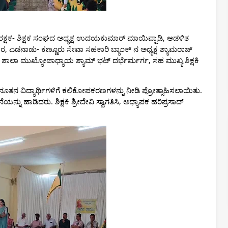
ದರು. ರಕ್ಷಕ- ಶಿಕ್ಷಕ ಸಂಘದ ಅಧ್ಯಕ್ಷ ಉದಯಕುಮಾರ್ ಮಾಯಿಪ್ಪಾಡಿ, ಆಡಳಿತ
 ಎಡನಾಡು- ಕಣ್ಣೂರು ಸೇವಾ ಸಹಕಾರಿ ಬ್ಯಾಂಕ್ ನ ಅಧ್ಯಕ್ಷ ಶ್ಯಾಮರಾಜ್
 ಶಾಲಾ ಮುಖ್ಯೋಪಾಧ್ಯಾಯ ಶ್ಯಾಮ್ ಭಟ್ ದರ್ಭೆರ್ಮರ್ಗ, ಸಹ ಮುಖ್ಯ ಶಿಕ್ಷಕಿ
ೂತನ ವಿದ್ಯಾರ್ಥಿಗಳಿಗೆ ಕಲಿಕೋಪಕರಣಗಳನ್ನು ನೀಡಿ ಪ್ರೋತ್ಸಾಹಿಸಲಾಯಿತು.
ಯನ್ನು ಹಾಡಿದರು. ಶಿಕ್ಷಕಿ ಶ್ರೀದೇವಿ ಸ್ವಾಗತಿಸಿ, ಅಧ್ಯಾಪಕ ಹರಿಪ್ರಸಾದ್