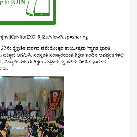
enjhvlJCaNItofEXO_RJIZu/view?usp=sharing
- 27ನೇ ಶೈಕ್ಷಣಿಕ ವರ್ಷದ ಪ್ರವೇಶೋತ್ಸವ ಕಾರ್ಯಕ್ರಮ 'ಸ್ವಾಗತ ಭಾರತಿ'
ಾಜ ಪಟ್ಟಾಜೆ ಆಗಮಿಸಿ, ಸಂಸ್ಕøತಿ ಸಂಸ್ಕಾರಯುತ ಶಿಕ್ಷಣ ಇಂದಿನ ಅವಶ್ಯಕತೆಗಳಲ್ಲಿ
, ವಿದ್ಯಾರ್ಥಿಗಳು ಈ ಶಿಕ್ಷಣ ಪದ್ದತಿಯನ್ನು ಪಡೆದು ವಿಕಸಿತ ಭಾರತದ
ಿದರು.