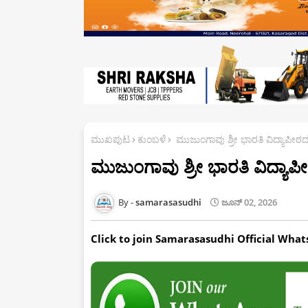
ಮುಖಪುಟ
ಕುಂಬಳೆ
ಮುಜುಂಗಾವು ಶ್ರೀ ಭಾರತಿ ವಿದ್ಯಾಪೀಠದಲ
ಮುಜುಂಗಾವು ಶ್ರೀ ಭಾರತಿ ವಿದ್ಯಾಪೀ
samarasasudhi
ಜೂನ್ 02, 2026
Click to join Samarasasudhi Official Wha