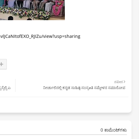
hvlJCaNItofEXO_RJIZu/view?usp=sharing
ನವೀನ
ೆಲ್ಸಿ ಎ
ನೀರ್ಚಾಲಿನಲ್ಲಿ ಕನ್ನಡ ಸಾಹಿತ್ಯ-ಸಂಸ್ಕøತಿ ಸಮ್ಮೇಳನ ಸಮಾರೋಪ
0 ಕಾಮೆಂಟ್‌ಗಳು