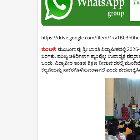
https://drive.google.com/file/d/1xvTBLBh0h
ಕುಂಬಳೆ
: ಮುಜುಂಗಾವು ಶ್ರೀ ಭಾರತಿ ವಿದ್ಯಾಪೀಠದಲ್ಲಿ 2026
ಜರಗಿತು. ಮುಖ್ಯ ಅತಿಥಿಗಳಾಗಿ ಕ್ಯಾಂಪ್ಕೋ ಉಪಾಧ್ಯಕ್ಷ ಪದ್ಮರ
ಒಂದು. ವಿದ್ಯಾಪೀಠ ಇಂತಹ ಶಿಕ್ಷಣ ನೀಡುವುದರಲ್ಲಿ ಮುಂದಿದೆ 
ಕಲ್ಪನೆಯನ್ನು ಸಾಕರಗೊಳಿಸುವಂತಾಗಲಿ ಎಂದು ಶುಭಹಾರೈಸ