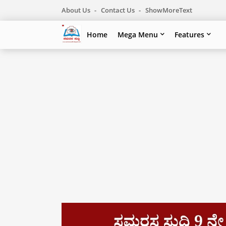
About Us
Contact Us
ShowMoreText
Home
Mega Menu
Features